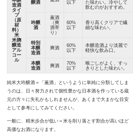
醸酒
以下
た味わい。冷やして
造酒
飲むのがおすすめ。
タイ
プ
薫酒
（原
吟醸
（爽
60%
香り高くクリアで繊
材
酒
酒寄
以下
細な味わい。
料）
り）
米
米麹
特別
醸造
60%
本醸造酒より淡麗で
本醸
爽酒
アル
以下
軽快な飲み口。
造酒
コー
ル
本醸
70%
喉ごしがよく、すっ
爽酒
造酒
以下
きりとした味わい。
純米大吟醸酒＝「薫酒」というように単純に分類してしま
うのは、日々努力されて個性豊かな日本酒を作っている蔵
元の方々に失礼かもしれませんが、あくまで大まかな目安
として参考にしてみてください。
一般に、精米歩合が低い＝米を削り落とす割合が高いほど
高価なお酒になります。