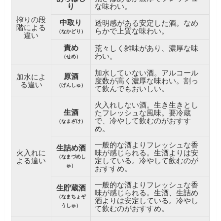
り
な味わい。
搾りの段
中取り
透明感がある安定した酒。なめ
階による
らかで上質な味わい。
（なかどり）
違い
責め
荒々しく雑味があり、濃厚な味
わい。
（せめ）
加水していない酒。アルコール
原酒
加水によ
度数が高く濃厚な味わい。割っ
る違い
（げんしゅ）
て飲んでもおいしい。
火入れしない酒。生き生きとし
生酒
たフレッシュな風味。要冷蔵
で、冷やして飲むのがおすす
（なまざけ）
め。
一般的な酒よりフレッシュな香
生詰め酒
火入れに
味が感じられる。生酒よりは安
（なまづめし
よる違い
定している。冷やして飲むのが
ゅ）
おすすめ。
一般的な酒よりフレッシュな香
生貯蔵酒
味が感じられる。生酒、生詰め
（なまちょぞ
酒よりは安定している。冷やし
うしゅ）
て飲むのがおすすめ。