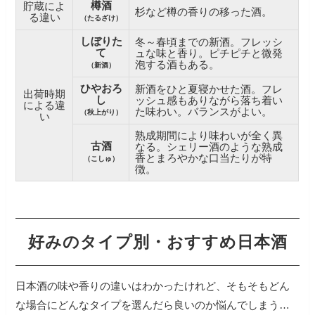
樽酒
貯蔵によ
杉など樽の香りの移った酒。
る違い
（たるざけ）
しぼりた
冬～春頃までの新酒。フレッシ
て
ュな味と香り。ピチピチと微発
泡する酒もある。
（新酒）
ひやおろ
新酒をひと夏寝かせた酒。フレ
出荷時期
し
ッシュ感もありながら落ち着い
による違
た味わい。バランスがよい。
（秋上がり）
い
熟成期間により味わいが全く異
古酒
なる。シェリー酒のような熟成
香とまろやかな口当たりが特
（こしゅ）
徴。
好みのタイプ別・おすすめ日本酒
日本酒の味や香りの違いはわかったけれど、そもそもどん
な場合にどんなタイプを選んだら良いのか悩んでしまう…