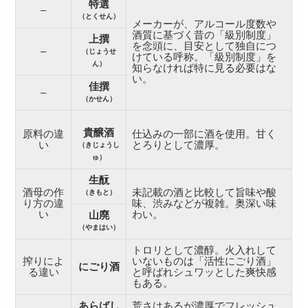
特選
–
（とくせん）
メーカーが、アルコール度数や
酒質に基づく昔の「級別制度」
上撰
を念頭に、目安として独自につ
–
（じょうせ
けている呼称。「級別制度」を
ん）
知らなければ特に見る必要はな
い。
佳撰
–
（かせん）
貴醸酒
原料の違
仕込みの一部に酒を使用。甘く
い
とろりとして濃厚。
（きじょうし
ゅ）
生酛
酒母の作
未記載の酒と比較して旨味や酸
（きもと）
り方の違
味、渋みなどが複雑。奥深い味
い
わい。
山廃
（やまはい）
トロリとして濃醇。火入れして
搾りによ
いないものは「活性にごり酒」
にごり酒
る違い
と呼ばれシュワッとした爽快感
もある。
あらばし
荒さはあるが濃厚でフレッシュ