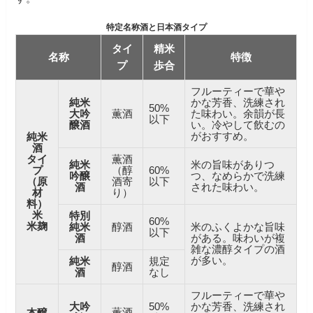
特定名称酒と日本酒タイプ
タイ
精米
名称
特徴
プ
歩合
フルーティーで華や
純米
かな芳香、洗練され
50%
大吟
薫酒
た味わい。余韻が長
以下
醸酒
い。冷やして飲むの
がおすすめ。
純米
酒
タイ
薫酒
純米
米の旨味がありつ
プ
（醇
60%
吟醸
つ、なめらかで洗練
（原
酒寄
以下
酒
された味わい。
材
り）
料）
米
特別
60%
米麹
純米
醇酒
米のふくよかな旨味
以下
酒
がある。味わいが複
雑な濃醇タイプの酒
が多い。
純米
規定
醇酒
酒
なし
フルーティーで華や
大吟
50%
かな芳香、洗練され
薫酒
本醸