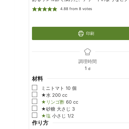
4.88
from
8
votes
印刷
調理時間
day
1
d
材料
▢
ミニトマト
10
個
▢
★水
200
cc
▢
★リンゴ酢
60
cc
▢
★砂糖
大さじ
3
▢
★塩
小さじ
1/2
作り方