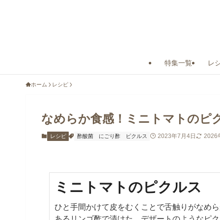
特集一覧
レ
ホーム
レシピ
なめらか食感！ミニトマトのピ
2023年7月4日
202
レシピ
酢酸菌
にごり酢
ピクルス
ミニトマトのピクルス
ひと手間かけて皮をむくことで舌触りがなめら
あるリンゴ酢で漬けた、デザートのようなピク