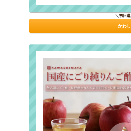
＼初回購
かわし