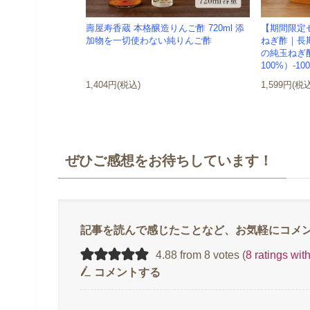
壽屋寿香蔵 本格醸造りんご酢 720ml 添
【期間限定
加物を一切使わない純りんご酢
ねぎ酢｜長
の純玉ねぎ
100%）-10
1,404円(税込)
1,599円(税
ぜひご感想をお待ちしています！
4.88 from 8 votes (
8 ratings wi
コメントする