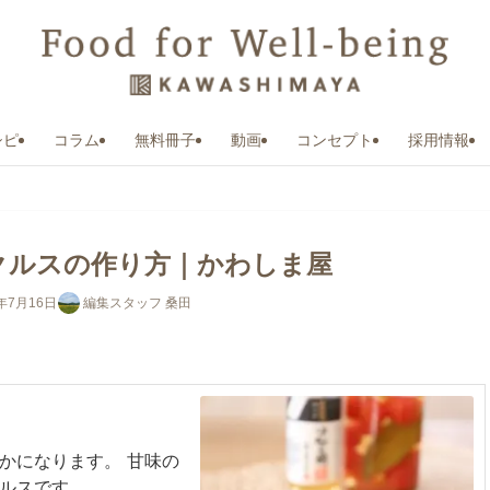
シピ
コラム
無料冊子
動画
コンセプト
採用情報
クルスの作り方｜かわしま屋
6年7月16日
編集スタッフ 桑田
かになります。 甘味の
ルスです。