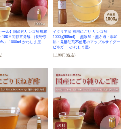
セール】国産純リンゴ酢無濾
イタリア産 有機にごり リンゴ酢
180日間静置発酵 （長野県
1000g(985ml)｜ 無添加・無ろ過・非加
%）-1000ml-かわしま屋-
熱・発酵助剤不使用のアップルサイダー
ビネガー -かわしま屋-
込)
1,180円(税込)