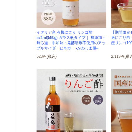
イタリア産 有機にごり リンゴ酢
【期間限定
571ml(580g) ガラス瓶タイプ｜ 無添加・
過にごり酢・
無ろ過・非加熱・発酵助剤不使用のアッ
産リンゴ100
プルサイダービネガー -かわしま屋-
528円(税込)
2,119円(税