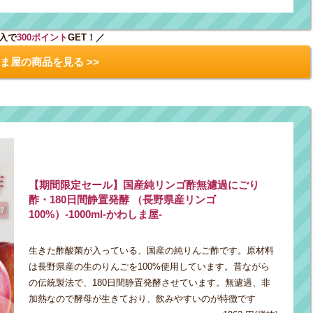
入で
300ポイント
GET！／
ま屋の商品を見る >>
【期間限定セール】国産純リンゴ酢無濾過にごり
酢・180日間静置発酵 （長野県産リンゴ
100%）-1000ml-かわしま屋-
生きた酢酸菌が入っている、国産の純りんご酢です。原材料
は長野県産の生のりんごを100%使用しています。昔ながら
の伝統製法で、180日間静置発酵させています。無濾過、非
加熱なので酵母が生きており、飲みやすいのが特徴です