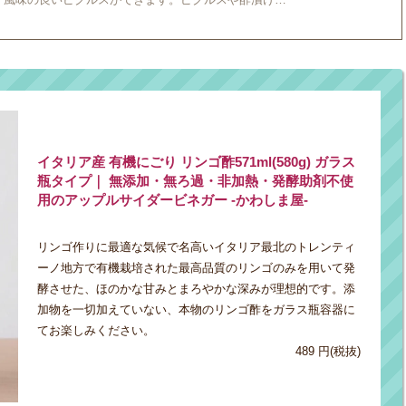
イタリア産 有機にごり リンゴ酢571ml(580g) ガラス
瓶タイプ｜ 無添加・無ろ過・非加熱・発酵助剤不使
用のアップルサイダービネガー -かわしま屋-
リンゴ作りに最適な気候で名高いイタリア最北のトレンティ
ーノ地方で有機栽培された最高品質のリンゴのみを用いて発
酵させた、ほのかな甘みとまろやかな深みが理想的です。添
加物を一切加えていない、本物のリンゴ酢をガラス瓶容器に
てお楽しみください。
489 円(税抜)