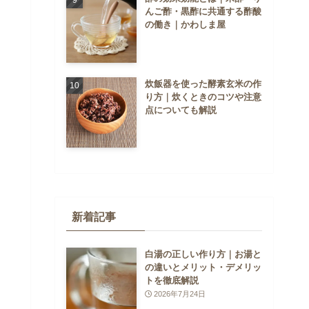
んご酢・黒酢に共通する酢酸
の働き｜かわしま屋
炊飯器を使った酵素玄米の作
り方｜炊くときのコツや注意
点についても解説
新着記事
白湯の正しい作り方｜お湯と
の違いとメリット・デメリッ
トを徹底解説
2026年7月24日