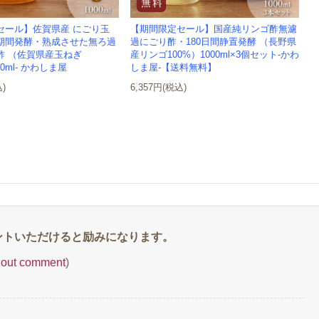
セール】佐賀県産 にごり玉
【期間限定セール】国産純リンゴ酢無濾
期間発酵・熟成させた無ろ過
過にごり酢・180日間静置発酵 （長野県
酢 （佐賀県産玉ねぎ
産リンゴ100%）1000ml×3個セット-かわ
00ml- かわしま屋
しま屋-【送料無料】
込)
6,357円(税込)
thout comment
)