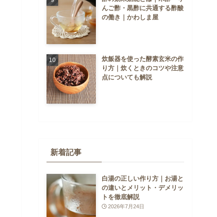
んご酢・黒酢に共通する酢酸
の働き｜かわしま屋
炊飯器を使った酵素玄米の作
り方｜炊くときのコツや注意
点についても解説
新着記事
白湯の正しい作り方｜お湯と
の違いとメリット・デメリッ
トを徹底解説
2026年7月24日