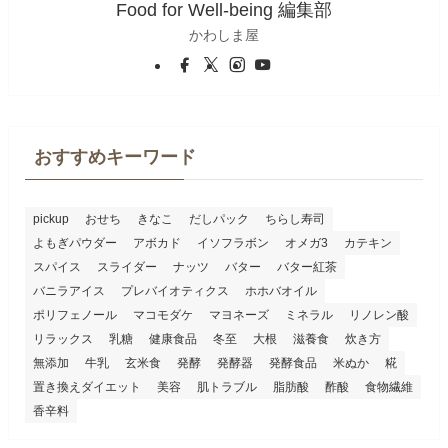
Food for Well-being 編集部
かわしま屋
おすすめキーワード
pickup
おせち
きなこ
だしパック
ちらし寿司
よもぎパウダー
アボカド
イソフラボン
オメガ3
カテキン
スパイス
スライダー
ナッツ
バター
バター紅茶
バニラアイス
プレバイオティクス
ホホバオイル
ポリフェノール
マコモダケ
マヨネーズ
ミネラル
リノレン酸
リラックス
乳糖
健康食品
冬至
大根
滋養食
炊き方
無添加
牛乳
玄米食
発酵
発酵器
発酵食品
米ぬか
糀
置き換えダイエット
美容
肌トラブル
脂肪酸
酢酸
食物繊維
香辛料