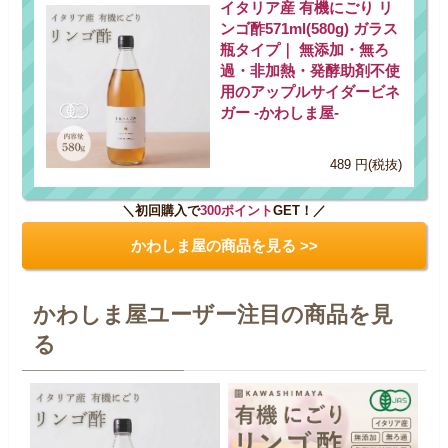
イタリア産 有機にごり リ
ンゴ酢571ml(580g) ガラス
瓶タイプ｜ 無添加・無ろ
過・非加熱・発酵助剤不使
用のアップルサイダービネ
ガー -かわしま屋-
489 円(税抜)
＼初回購入で
300ポイント
GET！／
かわしま屋の商品を見る >>
かわしま屋ユーザー注目の商品を見
る