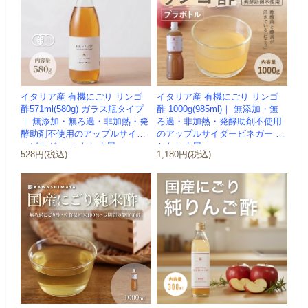
イタリア産 有機にごり リンゴ
イタリア産 有機にごり リンゴ
酢571ml(580g) ガラス瓶タイプ
酢 1000g(985ml)｜ 無添加・無
｜ 無添加・無ろ過・非加熱・発
ろ過・非加熱・発酵助剤不使用
酵助剤不使用のアップルサイダ
のアップルサイダービネガー -
ービネガー -かわしま屋-
かわしま屋-
528円(税込)
1,180円(税込)