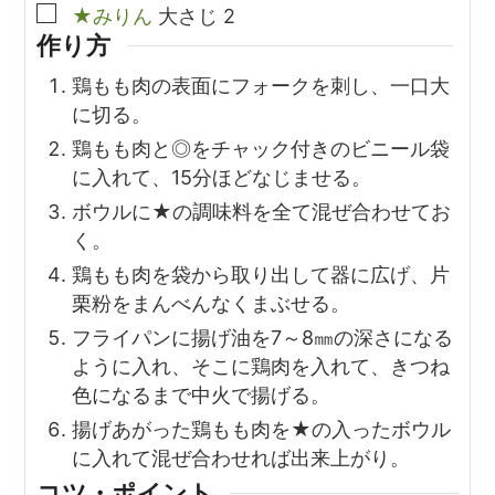
▢
★みりん
大さじ
2
作り方
鶏もも肉の表面にフォークを刺し、一口大
に切る。
鶏もも肉と◎をチャック付きのビニール袋
に入れて、15分ほどなじませる。
ボウルに★の調味料を全て混ぜ合わせてお
く。
鶏もも肉を袋から取り出して器に広げ、片
栗粉をまんべんなくまぶせる。
フライパンに揚げ油を7～8㎜の深さになる
ように入れ、そこに鶏肉を入れて、きつね
色になるまで中火で揚げる。
揚げあがった鶏もも肉を★の入ったボウル
に入れて混ぜ合わせれば出来上がり。
コツ・ポイント