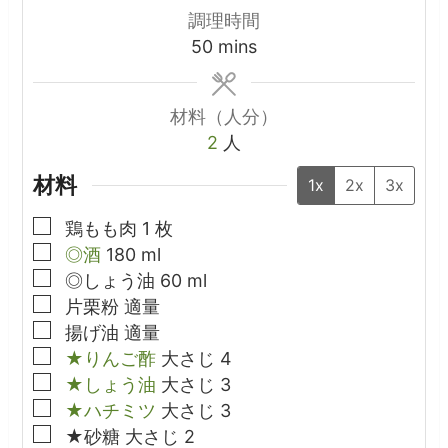
調理時間
minutes
50
mins
材料（人分）
2
人
材料
1x
2x
3x
▢
鶏もも肉
1
枚
▢
◎酒
180
ml
▢
◎しょう油
60
ml
▢
片栗粉
適量
▢
揚げ油
適量
▢
★りんご酢
大さじ
4
▢
★しょう油
大さじ
3
▢
★ハチミツ
大さじ
3
▢
★砂糖
大さじ
2