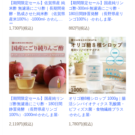
【期間限定セール】佐賀県産 純
【期間限定セール】国産純リン
米酢 無濾過にごり酢｜長期間発
ゴ酢-300ml-無濾過にごり酢・
酵・熟成させた純米酢 （佐賀県
180日間静置発酵 （長野県産リ
産米100%）-1000ml- かわしま
ンゴ100%）-かわしま屋-
屋
1,730円(税込)
882円(税込)
【期間限定セール】国産純リン
オリゴ糖8種シロップ 1000g｜腸
ゴ酢無濾過にごり酢・180日間
活シンバイオティクス 乳酸菌・
静置発酵 （長野県産リンゴ
ビフィズス菌・食物繊維プラス
100%）-1000ml-かわしま屋-
-かわしま屋-
2,119円(税込)
1,780円(税込)