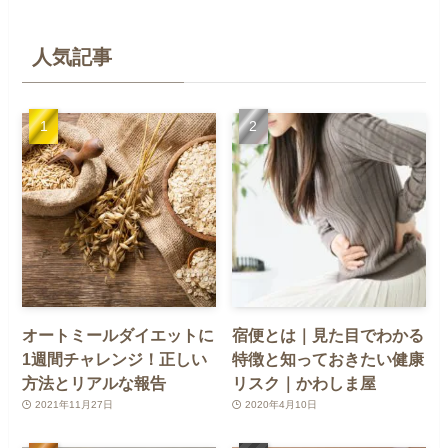
人気記事
オートミールダイエットに
宿便とは｜見た目でわかる
1週間チャレンジ！正しい
特徴と知っておきたい健康
方法とリアルな報告
リスク｜かわしま屋
2021年11月27日
2020年4月10日