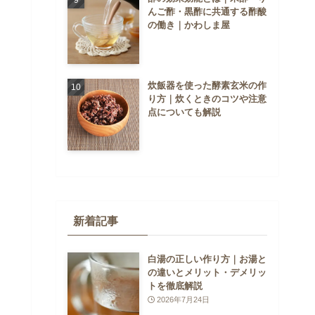
んご酢・黒酢に共通する酢酸
の働き｜かわしま屋
炊飯器を使った酵素玄米の作
り方｜炊くときのコツや注意
点についても解説
新着記事
白湯の正しい作り方｜お湯と
の違いとメリット・デメリッ
トを徹底解説
2026年7月24日