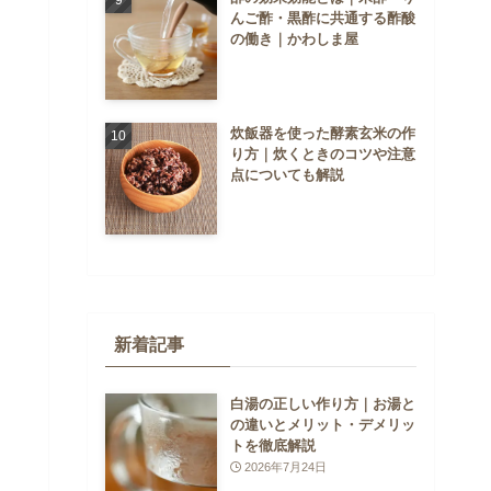
んご酢・黒酢に共通する酢酸
の働き｜かわしま屋
炊飯器を使った酵素玄米の作
り方｜炊くときのコツや注意
点についても解説
新着記事
白湯の正しい作り方｜お湯と
の違いとメリット・デメリッ
トを徹底解説
2026年7月24日