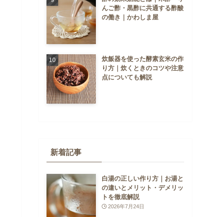
んご酢・黒酢に共通する酢酸
の働き｜かわしま屋
炊飯器を使った酵素玄米の作
り方｜炊くときのコツや注意
点についても解説
新着記事
白湯の正しい作り方｜お湯と
の違いとメリット・デメリッ
トを徹底解説
2026年7月24日