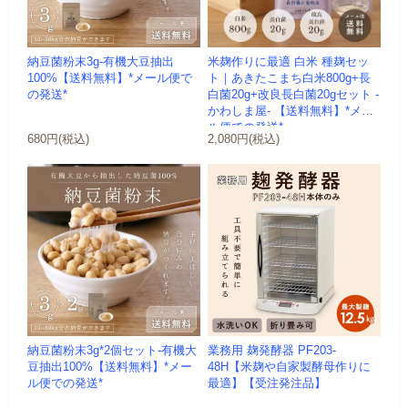
納豆菌粉末3g-有機大豆抽出
米麹作りに最適 白米 種麹セッ
100%【送料無料】*メール便で
ト｜あきたこまち白米800g+長
の発送*
白菌20g+改良長白菌20gセット -
かわしま屋- 【送料無料】*メー
ル便での発送*
680円(税込)
2,080円(税込)
納豆菌粉末3g*2個セット-有機大
業務用 麹発酵器 PF203-
豆抽出100%【送料無料】*メー
48H【米麹や自家製酵母作りに
ル便での発送*
最適】【受注発注品】