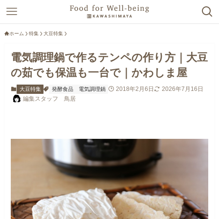
ホーム
特集
大豆特集
電気調理鍋で作るテンペの作り方｜大豆
の茹でも保温も一台で｜かわしま屋
2018年2月6日
2026年7月16日
大豆特集
発酵食品
電気調理鍋
編集スタッフ 鳥居