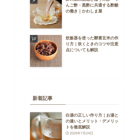
んご酢・黒酢に共通する酢酸
の働き｜かわしま屋
炊飯器を使った酵素玄米の作
り方｜炊くときのコツや注意
点についても解説
新着記事
白湯の正しい作り方｜お湯と
の違いとメリット・デメリッ
トを徹底解説
2026年7月24日