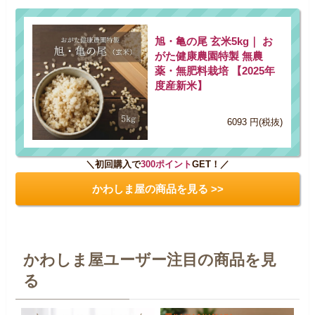
旭・亀の尾 玄米5kg｜ お
がた健康農園特製 無農
薬・無肥料栽培 【2025年
度産新米】
6093 円(税抜)
＼初回購入で
300ポイント
GET！／
かわしま屋の商品を見る >>
かわしま屋ユーザー注目の商品を見
る