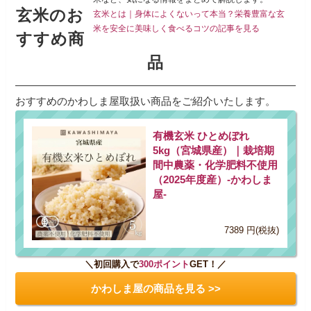
玄米のお
玄米とは｜身体によくないって本当？栄養豊富な玄
米を安全に美味しく食べるコツの記事を見る
すすめ商
品
おすすめのかわしま屋取扱い商品をご紹介いたします。
有機玄米 ひとめぼれ
5kg（宮城県産）｜栽培期
間中農薬・化学肥料不使用
（2025年度産）-かわしま
屋-
7389 円(税抜)
＼初回購入で
300ポイント
GET！／
かわしま屋の商品を見る >>