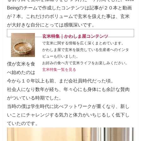
Beingのチームで作成したコンテンツは記事が２０本と動画
が７本。これだけのボリュームで玄米を扱えた事は、玄米
が大好きな自分にとっては感慨深いです。
玄米特集｜かわしま屋コンテンツ
で玄米に関する情報を広く深くまとめています。
かわしま屋で玄米を販売している生産者へのインタ
ビューも行いました。
お好みの食べ方で玄米ライフをお楽しみください。
僕が玄米を食
玄米特集一覧を見る
べ始めたのは
今から１０年以上も前、まだ会社員時代だった頃。
社会人になり数年が経ち、年々心にも身体にも余計な贅肉
がついている時期でした。
当時の僕は学生時代に比べフットワークが重くなり、新し
いことにチャレンジする気力と体力がいちじるしく低下し
ていたのです。