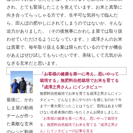
され、とても緊張したことを覚えています。お米と真摯に
向き合ってらっしゃる方です。生半可な気持ちで臨んだ
ら、田んぼの肥やしにされてしまうのではないか、そんな
迫力がありました。（その後無事にかわしま屋では取り扱
わせていただけるようになっています。）成澤さんのお米
は貴重で、毎年取り扱える量は限られているのですが機会
があえばぜひ試してもらいたいです。美味しくて元気がみ
なぎる玄米だと思います。
「お客様の健康を第一に考え、思いやって
栽培する」無肥料自然栽培でお米を育てる
『成澤之男さん』にインタビュー
無肥料自然栽培でお米を育てる成澤之男さんにイン
最後に、かわ
タビュー。どんなときにやりがいを感じるのか？今
まで一番大変だったことは？など、普段はあまり聞
しま屋の動画
けない生産者側の想いをたくさんお聞きしました。
チームが作っ
「お客様の健康を第一に考え、思いやって栽培す
た素敵な玄米
る」無肥料自然栽培でお米を育てる『成澤之男さ
ん』にインタビューの記事を見る
のレシピ動画