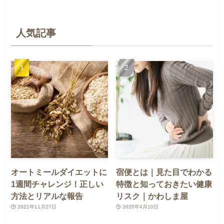
人気記事
オートミールダイエットに
宿便とは｜見た目でわかる
1週間チャレンジ！正しい
特徴と知っておきたい健康
方法とリアルな報告
リスク｜かわしま屋
2021年11月27日
2020年4月10日