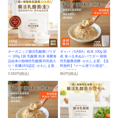
オーガニック腸活乳酸菌パウダ
ギャバ（GABA）粉末 100g 国
ー 100g 1袋 乳酸菌 粉末 発酵食
産 食べる米ぬかパウダー 植物
品由来の植物性乳酸菌30兆個入
性乳酸菌発酵 -かわしま屋- 【送
り！有機JAS認定 -かわしま屋-
料無料】*メール便での発送*テ
【送料無料】 *メ...
レビで紹介
3,582円(税込)
862円(税込)