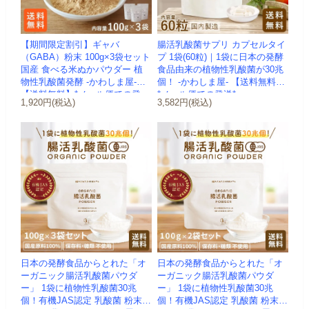
【期間限定割引】ギャバ
腸活乳酸菌サプリ カプセルタイ
（GABA）粉末 100g×3袋セット
プ 1袋(60粒)｜1袋に日本の発酵
国産 食べる米ぬかパウダー 植
食品由来の植物性乳酸菌が30兆
物性乳酸菌発酵 -かわしま屋-
個！ -かわしま屋- 【送料無料】
【送料無料】*メール便での発
*メール便での発送*
1,920円(税込)
3,582円(税込)
送...
日本の発酵食品からとれた「オ
日本の発酵食品からとれた「オ
ーガニック腸活乳酸菌パウダ
ーガニック腸活乳酸菌パウダ
ー」 1袋に植物性乳酸菌30兆
ー」 1袋に植物性乳酸菌30兆
個！有機JAS認定 乳酸菌 粉末
個！有機JAS認定 乳酸菌 粉末