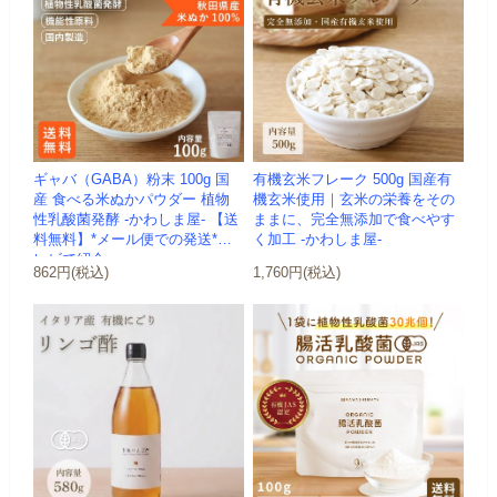
ギャバ（GABA）粉末 100g 国
有機玄米フレーク 500g 国産有
産 食べる米ぬかパウダー 植物
機玄米使用｜玄米の栄養をその
性乳酸菌発酵 -かわしま屋- 【送
ままに、完全無添加で食べやす
料無料】*メール便での発送*テ
く加工 -かわしま屋-
レビで紹介
862円(税込)
1,760円(税込)