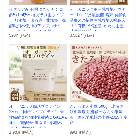
イタリア産 有機にごり リンゴ
オーガニック腸活乳酸菌パウダ
酢571ml(580g) ガラス瓶タイプ
ー 100g 1袋 乳酸菌 粉末 発酵食
｜ 無添加・無ろ過・非加熱・発
品由来の植物性乳酸菌30兆個入
酵助剤不使用のアップルサイダ
り！有機JAS認定 -かわしま屋-
ービネガー -かわしま屋-
【送料無料】 *メ...
528円(税込)
3,582円(税込)
オーガニック腸活プロテイン
きたろまん小豆 500g｜北海道
280g ｜国産ソイプロテイン 食
渡部農場 渡部信一さんの無農
物繊維＆植物性乳酸菌＆GABA&
薬・無化学肥料の小豆-2025年度
オリゴ糖配合 無添加・砂糖不使
産
用 人工甘味料不使用 ...
1,980円(税込)
990円(税込)