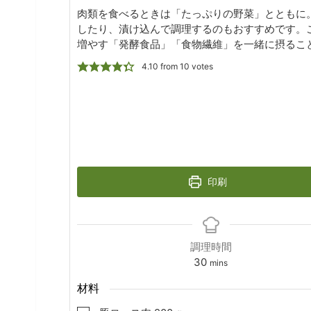
肉類を食べるときは「たっぷりの野菜」とともに
したり、漬け込んで調理するのもおすすめです。
増やす「発酵食品」「食物繊維」を一緒に摂るこ
4.10
from
10
votes
印刷
調理時間
minutes
30
mins
材料