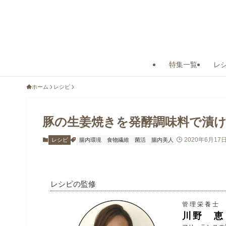
特集一覧
レ
ホーム
レシピ
豚の生姜焼きを発酵調味料で漬
2020年6月17
レシピ
腸内環境
食物繊維
菌活
腸内美人
レシピの監修
管理栄養士
川野 恵