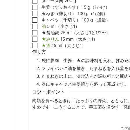
▢
豚ロース肉
200
g
▢
生姜（すりおろす）
15
g（1かけ）
▢
玉ねぎ（薄切り）
100
g（1/2個）
▢
キャベツ（千切り）
100
g（適量）
▢
油
5
ml（小さじ1）
▢
★醤油麹
25
ml（大さじ1と1/2〜）
▢
★みりん
15
mm（大さじ1）
▢
★酒
15
ml（大さじ1）
作り方
袋に豚肉、生姜、★の調味料を入れ、揉み込
フライパンに油を敷き、たまねぎを入れ蓋を
たまねぎの上に、漬け込んだ調味料ごと豚肉
器にキャベツと生姜焼きを盛って完成です。
コツ・ポイント
肉類を食べるときは「たっぷりの野菜」とともに
すめです。
こうすることで、善玉菌を増やす「発
この