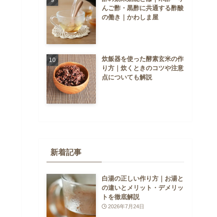
んご酢・黒酢に共通する酢酸
の働き｜かわしま屋
炊飯器を使った酵素玄米の作
り方｜炊くときのコツや注意
点についても解説
新着記事
白湯の正しい作り方｜お湯と
の違いとメリット・デメリッ
トを徹底解説
2026年7月24日