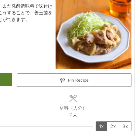
。また発酵調味料で味付け
こうすることで、善玉菌を
とができます。
Pin Recipe
材料（人分）
2
人
1x
2x
3x