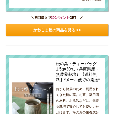
＼初回購入で
300ポイント
GET！／
かわしま屋の商品を見る >>
松の葉・ティーバッグ
1.5g×30包（兵庫県産・
無農薬栽培）【送料無
料】*メール便での発送*
昔から健康のために利用され
てきた松の葉。お茶、薬用酒
の材料、お風呂などに。無農
薬栽培で安心してお使いいた
だけます。松の葉の栄養成分