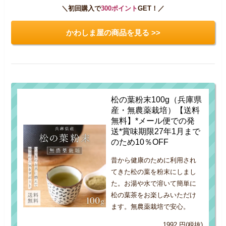
＼初回購入で
300ポイント
GET！／
かわしま屋の商品を見る >>
松の葉粉末100g（兵庫県
産・無農薬栽培）【送料
無料】*メール便での発
送*賞味期限27年1月まで
のため10％OFF
昔から健康のために利用され
てきた松の葉を粉末にしまし
た。お湯や水で溶いて簡単に
松の葉茶をお楽しみいただけ
ます。無農薬栽培で安心。
1992 円(税抜)