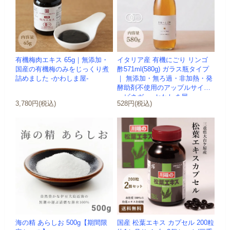
有機梅肉エキス 65g｜無添加・
イタリア産 有機にごり リンゴ
国産の有機梅のみをじっくり煮
酢571ml(580g) ガラス瓶タイプ
詰めました -かわしま屋-
｜ 無添加・無ろ過・非加熱・発
酵助剤不使用のアップルサイダ
ービネガー -かわしま屋-
3,780円(税込)
528円(税込)
海の精 あらしお 500g【期間限
国産 松葉エキス カプセル 200粒