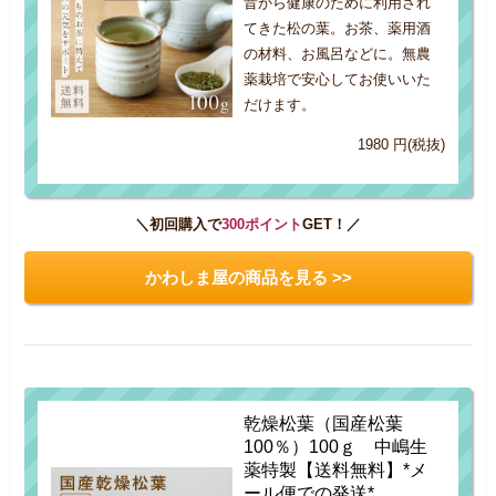
昔から健康のために利用され
てきた松の葉。お茶、薬用酒
の材料、お風呂などに。無農
薬栽培で安心してお使いいた
だけます。
1980 円(税抜)
＼初回購入で
300ポイント
GET！／
かわしま屋の商品を見る >>
乾燥松葉（国産松葉
100％）100ｇ 中嶋生
薬特製【送料無料】*メ
ール便での発送*