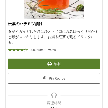
松葉のハチミツ漬け
喉がイガイガした時にひとさじ口に含みゆっくり溶かす
と喉がスッキリします。お湯や紅茶で割るドリンクに
も。
3.80
from
10
votes
印刷
Pin Recipe
調理時間