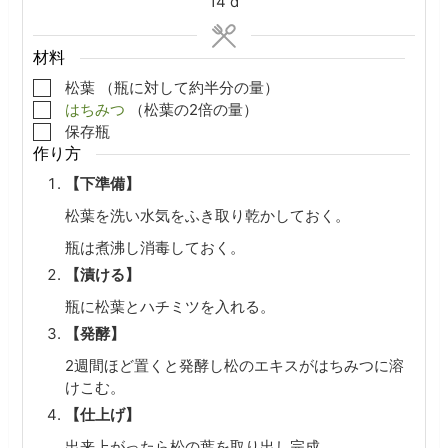
days
14
d
材料
▢
松葉
（瓶に対して約半分の量）
▢
はちみつ
（松葉の2倍の量）
▢
保存瓶
作り方
【下準備】
松葉を洗い水気をふき取り乾かしておく。
瓶は煮沸し消毒しておく。
【漬ける】
瓶に松葉とハチミツを入れる。
【発酵】
2週間ほど置くと発酵し松のエキスがはちみつに溶
けこむ。
【仕上げ】
出来上がったら松の葉を取り出し完成。