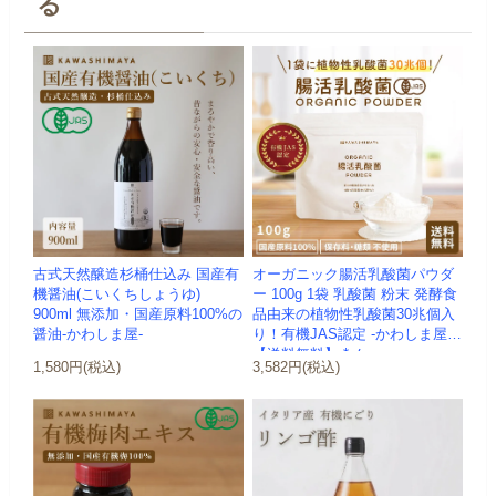
る
古式天然醸造杉桶仕込み 国産有
オーガニック腸活乳酸菌パウダ
機醤油(こいくちしょうゆ)
ー 100g 1袋 乳酸菌 粉末 発酵食
900ml 無添加・国産原料100%の
品由来の植物性乳酸菌30兆個入
醤油-かわしま屋-
り！有機JAS認定 -かわしま屋-
【送料無料】 *メ...
1,580円(税込)
3,582円(税込)