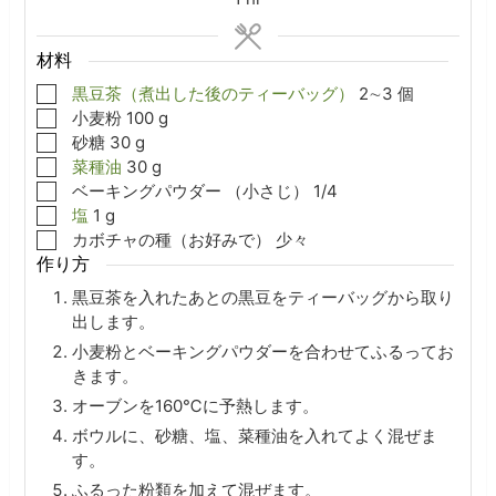
材料
▢
黒豆茶（煮出した後のティーバッグ）
2∼3
個
▢
小麦粉
100
g
▢
砂糖
30
g
▢
菜種油
30
g
▢
ベーキングパウダー
（小さじ）
1/4
▢
塩
1
g
▢
カボチャの種（お好みで）
少々
作り方
黒豆茶を入れたあとの黒豆をティーバッグから取り
出します。
小麦粉とベーキングパウダーを合わせてふるってお
きます。
オーブンを160℃に予熱します。
ボウルに、砂糖、塩、菜種油を入れてよく混ぜま
す。
ふるった粉類を加えて混ぜます。