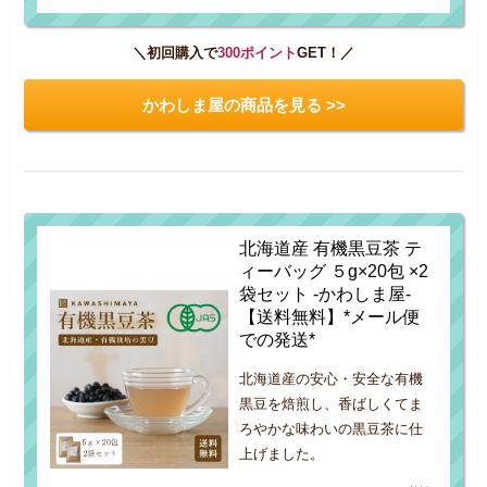
＼初回購入で
300ポイント
GET！／
かわしま屋の商品を見る >>
北海道産 有機黒豆茶 テ
ィーバッグ ５g×20包 ×2
袋セット -かわしま屋-
【送料無料】*メール便
での発送*
北海道産の安心・安全な有機
黒豆を焙煎し、香ばしくてま
ろやかな味わいの黒豆茶に仕
上げました。