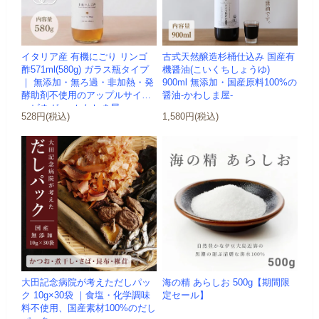
イタリア産 有機にごり リンゴ
古式天然醸造杉桶仕込み 国産有
酢571ml(580g) ガラス瓶タイプ
機醤油(こいくちしょうゆ)
｜ 無添加・無ろ過・非加熱・発
900ml 無添加・国産原料100%の
酵助剤不使用のアップルサイダ
醤油-かわしま屋-
ービネガー -かわしま屋-
528円(税込)
1,580円(税込)
大田記念病院が考えただしパッ
海の精 あらしお 500g【期間限
ク 10g×30袋 ｜食塩・化学調味
定セール】
料不使用、国産素材100%のだし