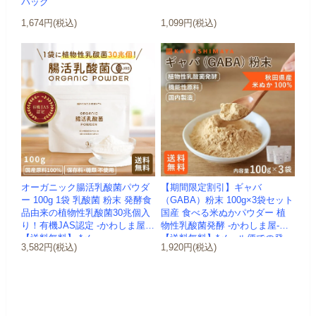
パック
1,674円(税込)
1,099円(税込)
オーガニック腸活乳酸菌パウダ
【期間限定割引】ギャバ
ー 100g 1袋 乳酸菌 粉末 発酵食
（GABA）粉末 100g×3袋セット
品由来の植物性乳酸菌30兆個入
国産 食べる米ぬかパウダー 植
り！有機JAS認定 -かわしま屋-
物性乳酸菌発酵 -かわしま屋-
【送料無料】 *メ...
【送料無料】*メール便での発
3,582円(税込)
1,920円(税込)
送...