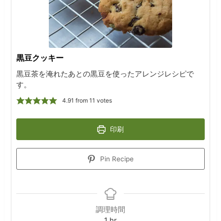
黒豆クッキー
黒豆茶を淹れたあとの黒豆を使ったアレンジレシピで
す。
4.91
from
11
votes
印刷
Pin Recipe
調理時間
hour
1
hr