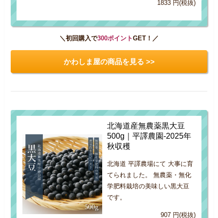
1833 円(税抜)
＼初回購入で
300ポイント
GET！／
かわしま屋の商品を見る >>
北海道産無農薬黒大豆
500g｜平譯農園-2025年
秋収穫
北海道 平譯農場にて 大事に育
てられました。 無農薬・無化
学肥料栽培の美味しい黒大豆
です。
907 円(税抜)