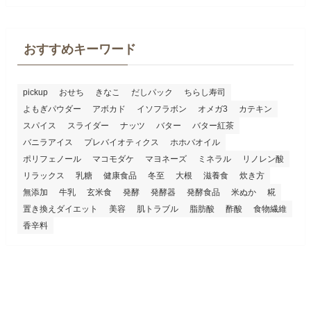
おすすめキーワード
pickup
おせち
きなこ
だしパック
ちらし寿司
よもぎパウダー
アボカド
イソフラボン
オメガ3
カテキン
スパイス
スライダー
ナッツ
バター
バター紅茶
バニラアイス
プレバイオティクス
ホホバオイル
ポリフェノール
マコモダケ
マヨネーズ
ミネラル
リノレン酸
リラックス
乳糖
健康食品
冬至
大根
滋養食
炊き方
無添加
牛乳
玄米食
発酵
発酵器
発酵食品
米ぬか
糀
置き換えダイエット
美容
肌トラブル
脂肪酸
酢酸
食物繊維
香辛料