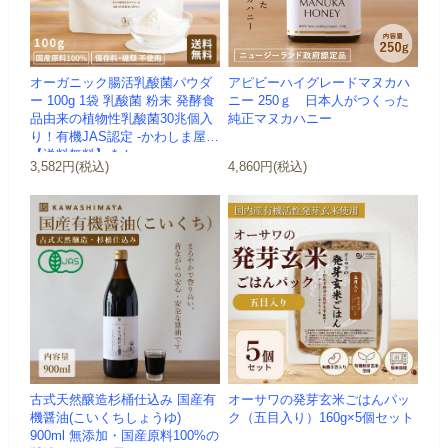
オーガニック腸活乳酸菌パウダ
アピビーハイグレードマヌカハ
ー 100g 1袋 乳酸菌 粉末 発酵食
ニー 250ｇ 日本人がつくった
品由来の植物性乳酸菌30兆個入
純正マヌカハニー
り！有機JAS認定 -かわしま屋-
【送料無料】 *メ...
3,582円(税込)
4,860円(税込)
古式天然醸造杉桶仕込み 国産有
オーサワの発芽玄米ごはんパッ
機醤油(こいくちしょうゆ)
ク（五目入り）160g×5個セット
900ml 無添加・国産原料100%の