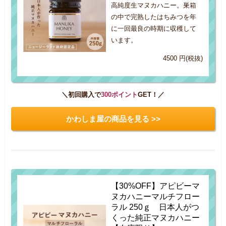
高純度生マヌカハニー。巣箱
の中で完熟したはちみつを年
に一回最良の時期に収穫して
います。
4500 円(税抜)
＼初回購入で
300ポイント
GET！／
かわしま屋の商品を見る >>
【30%OFF】アピビーマ
ヌカハニーマルチフロー
ラル 250ｇ 日本人がつ
くった純正マヌカハニー