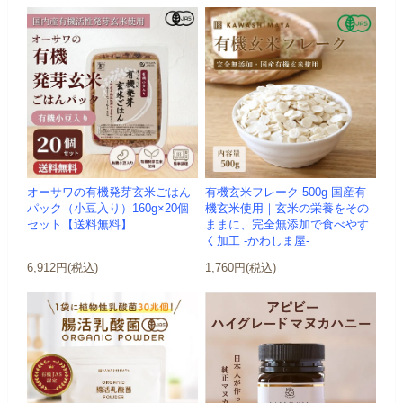
オーサワの有機発芽玄米ごはん
有機玄米フレーク 500g 国産有
パック（小豆入り）160g×20個
機玄米使用｜玄米の栄養をその
セット【送料無料】
ままに、完全無添加で食べやす
く加工 -かわしま屋-
6,912円(税込)
1,760円(税込)