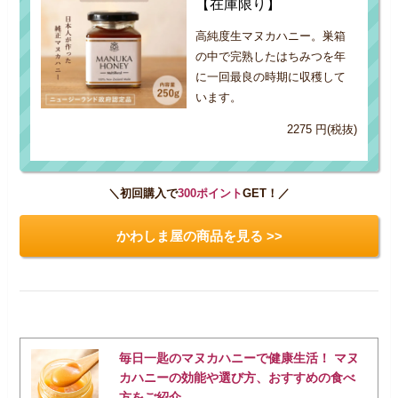
【在庫限り】
高純度生マヌカハニー。巣箱
の中で完熟したはちみつを年
に一回最良の時期に収穫して
います。
2275 円(税抜)
＼初回購入で
300ポイント
GET！／
かわしま屋の商品を見る >>
毎日一匙のマヌカハニーで健康生活！ マヌ
カハニーの効能や選び方、おすすめの食べ
方をご紹介