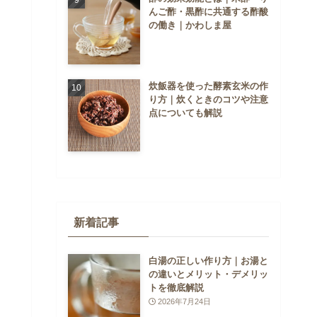
んご酢・黒酢に共通する酢酸
の働き｜かわしま屋
炊飯器を使った酵素玄米の作
り方｜炊くときのコツや注意
点についても解説
新着記事
白湯の正しい作り方｜お湯と
の違いとメリット・デメリッ
トを徹底解説
2026年7月24日