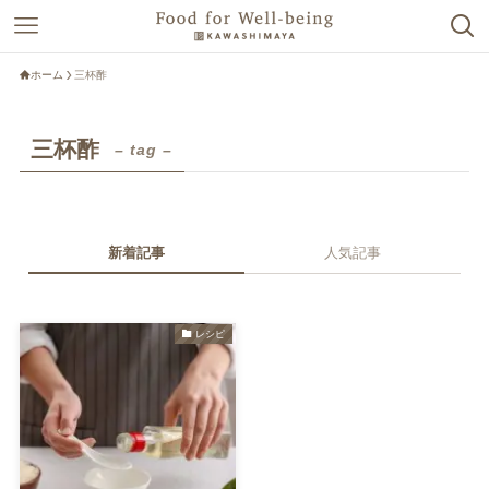
ホーム
三杯酢
三杯酢
– tag –
新着記事
人気記事
レシピ