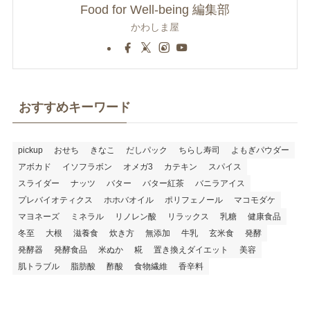
Food for Well-being 編集部
かわしま屋
おすすめキーワード
pickup
おせち
きなこ
だしパック
ちらし寿司
よもぎパウダー
アボカド
イソフラボン
オメガ3
カテキン
スパイス
スライダー
ナッツ
バター
バター紅茶
バニラアイス
プレバイオティクス
ホホバオイル
ポリフェノール
マコモダケ
マヨネーズ
ミネラル
リノレン酸
リラックス
乳糖
健康食品
冬至
大根
滋養食
炊き方
無添加
牛乳
玄米食
発酵
発酵器
発酵食品
米ぬか
糀
置き換えダイエット
美容
肌トラブル
脂肪酸
酢酸
食物繊維
香辛料