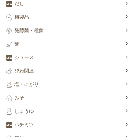
だし
梅製品
発酵菌・種菌
麹
ジュース
びわ関連
塩・にがり
みそ
しょうゆ
ハチミツ