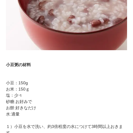
小豆粥の材料
小豆：150g
お米：150ｇ
塩：少々
砂糖:お好みで
お餅:好きなだけ
水:適量
１）小豆を水で洗い、約3倍程度の水につけて3時間以上おきま
す。