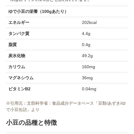
ゆで小豆の栄養（100gあたり）
エネルギー
202kcal
タンパク質
4.4g
脂質
0.4g
炭水化物
49.2g
カリウム
160mg
マグネシウム
36mg
ビタミンB2
0.04mg
※引用元：文部科学省：食品成分データベース「豆類/あずき/ゆ
で小豆缶詰」より
小豆の品種と特徴