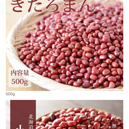
会員登録ありがとうございます！
＼ ご登録の感謝を込めて ／
500g
新規会員様限定
特典クーポン
新規会員様限定
300
今すぐ使える
円OFFクーポン
を
300
ご用意しました🎁
円OFF