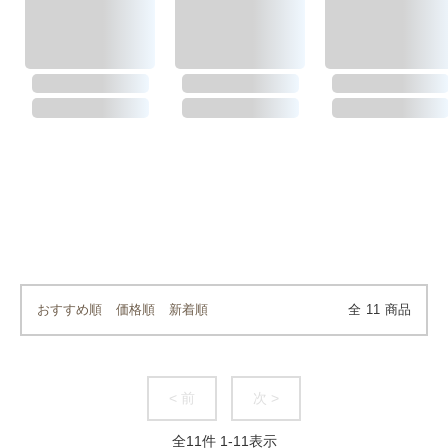
おすすめ順
価格順
新着順
全
11
商品
< 前
次 >
全
11
件
1
-
11
表示