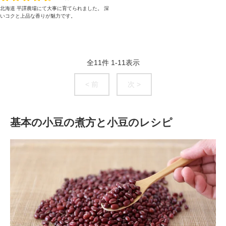
北海道 平譯農場にて大事に育てられました。 深
いコクと上品な香りが魅力です。
全
11
件
1
-
11
表示
< 前
次 >
基本の小豆の煮方と小豆のレシピ