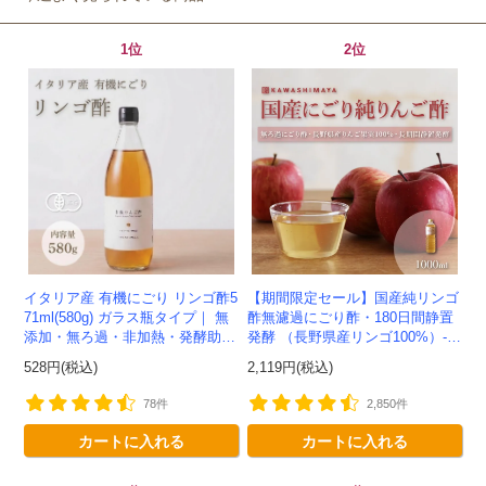
1位
2位
イタリア産 有機にごり リンゴ酢5
【期間限定セール】国産純リンゴ
71ml(580g) ガラス瓶タイプ｜ 無
酢無濾過にごり酢・180日間静置
添加・無ろ過・非加熱・発酵助剤
発酵 （長野県産リンゴ100%）-1
不使用のアップルサイダービネガ
000ml-かわしま屋-
528円(税込)
2,119円(税込)
ー -かわしま屋-
78件
2,850件
カートに入れる
カートに入れる