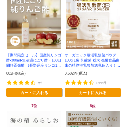
【期間限定セール】国産純リンゴ
オーガニック腸活乳酸菌パウダー
酢-300ml-無濾過にごり酢・180日
100g 1袋 乳酸菌 粉末 発酵食品由
間静置発酵 （長野県産リンゴ10
来の植物性乳酸菌30兆個入り！有
0%）-かわしま屋-
機JAS認定 -かわしま屋- 【送料無
882円(税込)
3,582円(税込)
料】 *メ...
7件
1,643件
カートに入れる
カートに入れる
7位
8位