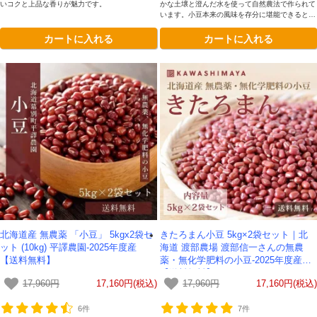
いコクと上品な香りが魅力です。
かな土壌と澄んだ水を使って自然農法で作られて
います。小豆本来の風味を存分に堪能できるとて
も豊かな味わいが魅力です。
カートに入れる
カートに入れる
北海道産 無農薬 「小豆」 5kgx2袋セ
きたろまん小豆 5kg×2袋セット｜北
ット (10kg) 平譯農園-2025年度産
海道 渡部農場 渡部信一さんの無農
【送料無料】
薬・無化学肥料の小豆-2025年度産
【送料無料】
17,960円
17,160円(税込)
17,960円
17,160円(税込)
6件
7件