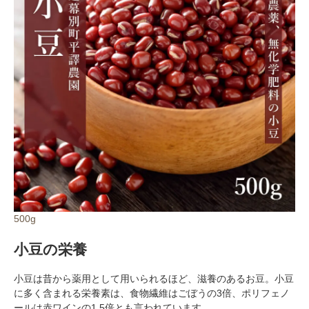
対象者：かわしま屋で初めてお買い物をされる方
利用条件：3,000円以上のお買い物でご利用いただけます
ご利用回数：お一人様1回限り
※他のクーポンとの併用はできません
クーポンのご利用方法はこちら >>
500g
小豆の栄養
小豆は昔から薬用として用いられるほど、滋養のあるお豆。小豆
に多く含まれる栄養素は、食物繊維はごぼうの3倍、ポリフェノ
ールは赤ワインの1.5倍とも言われています。