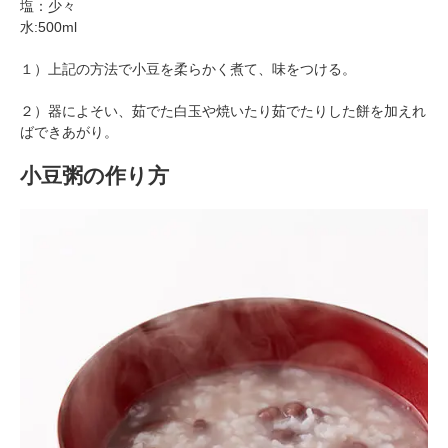
塩：少々
水:500ml
１）上記の方法で小豆を柔らかく煮て、味をつける。
２）器によそい、茹でた白玉や焼いたり茹でたりした餅を加えれ
ばできあがり。
小豆粥の作り方