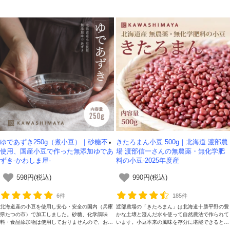
ゆであずき250g（煮小豆）｜砂糖不
きたろまん小豆 500g｜北海道 渡部農
使用、国産小豆で作った無添加ゆであ
場 渡部信一さんの無農薬・無化学肥
ずき-かわしま屋-
料の小豆-2025年度産
598円(税込)
990円(税込)
6件
185件
北海道産の小豆を使用し安心・安全の国内（兵庫
渡部農場の「きたろまん」は北海道十勝平野の豊
県たつの市）で加工しました。砂糖、化学調味
かな土壌と澄んだ水を使って自然農法で作られて
料・食品添加物は使用しておりませんので、お好
います。小豆本来の風味を存分に堪能できるとて
みで甘さを調整し味を付けることができます。
も豊かな味わいが魅力です。