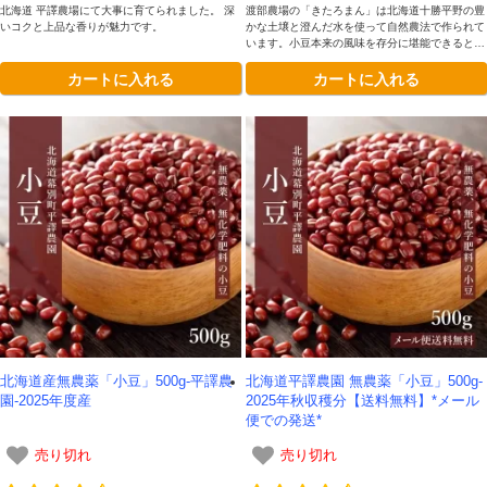
北海道 平譯農場にて大事に育てられました。 深
渡部農場の「きたろまん」は北海道十勝平野の豊
いコクと上品な香りが魅力です。
かな土壌と澄んだ水を使って自然農法で作られて
います。小豆本来の風味を存分に堪能できるとて
も豊かな味わいが魅力です。
カートに入れる
カートに入れる
北海道産無農薬「小豆」500g-平譯農
北海道平譯農園 無農薬「小豆」500g-
園-2025年度産
2025年秋収穫分【送料無料】*メール
便での発送*
売り切れ
売り切れ