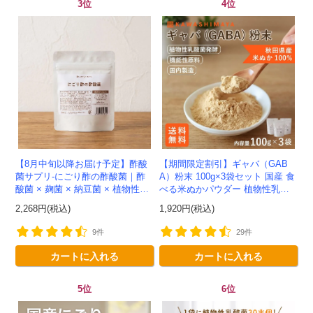
3位
4位
【8月中旬以降お届け予定】酢酸
【期間限定割引】ギャバ（GAB
菌サプリ-にごり酢の酢酸菌｜酢
A）粉末 100g×3袋セット 国産 食
酸菌 × 麹菌 × 納豆菌 × 植物性乳
べる米ぬかパウダー 植物性乳酸
酸菌20兆個を一粒に凝縮-かわし
菌発酵 -かわしま屋- 【送料無
2,268円(税込)
1,920円(税込)
ま屋-モニター追加20...
料】*メール便での発送...
9件
29件
カートに入れる
カートに入れる
5位
6位