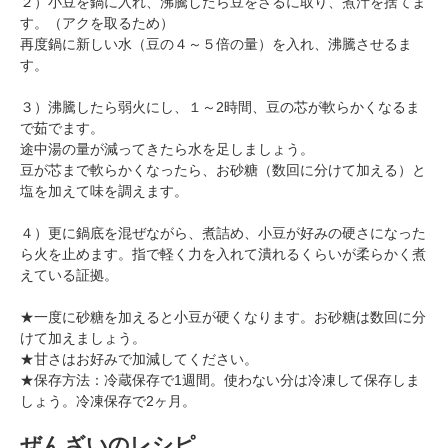
２）小豆を鍋に入れ、沸騰したら豆をざるに取り、煮汁を捨てま
す。（アクを取るため）
再度鍋に新しい水（豆の４～５倍の量）を入れ、沸騰させるま
す。
３）沸騰したら弱火にし、１～2時間、豆の芯が軟らかくなるま
で茹でます。
途中湯の量が減ってきたら水を足しましょう。
豆が芯まで軟らかくなったら、お砂糖（数回に分けて加える）と
塩を加えて味を調えます。
４）更に鍋底を混ぜながら、煮詰め、小豆が好みの硬さになった
ら火を止めます。指で軽く力を入れて潰れるくらいが柔らかく煮
えている証拠。
★一度に砂糖を加えると小豆が硬くなります。お砂糖は数回に分
けて加えましょう。
★甘さはお好みで加減してください。
★保存方法：冷蔵保存で1週間。使わない分は冷凍して保存しま
しょう。冷凍保存で2ヶ月。
ぜんざいのレシピ