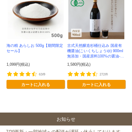
海の精 あらしお 500g【期間限定
古式天然醸造杉桶仕込み 国産有
セール】
機醤油(こいくちしょうゆ) 900ml
無添加・国産原料100%の醤油-か
わしま屋-
1,099円(税込)
1,580円(税込)
63件
272件
カートに入れる
カートに入れる
お知らせ
7/29更新：一部地域への配送が遅延・休止しております。