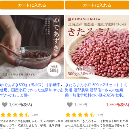
カートに入れる
カートに入れる
ゆであずき500g（煮小豆）｜砂糖不
きたろまん小豆 500g×2袋セット｜北
使用、国産小豆で作った無添加ゆであ
海道 渡部農場 渡部信一さんの無農
ずき-かわしま屋-
薬・無化学肥料の小豆-2025年秋収穫
分
1,080円(税込)
1,980円
1,860円(税込)
24件
39件
北海道産の小豆を使用し安心・安全の国内（兵庫
渡部農場の「きたろまん」は北海道十勝平野の豊
県たつの市）で加工しました。砂糖、化学調味
かな土壌と澄んだ水を使って自然農法で作られて