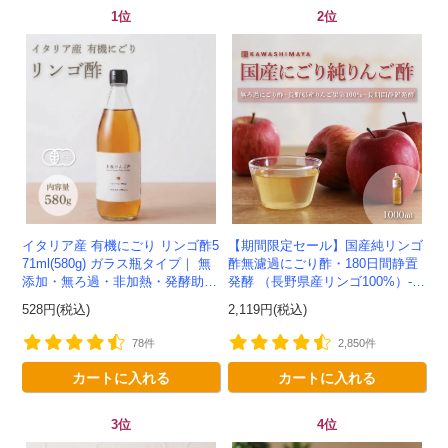
1位
2位
イタリア産 有機にごり リンゴ酢5
【期間限定セール】国産純リンゴ
71ml(580g) ガラス瓶タイプ｜ 無
酢無濾過にごり酢・180日間静置
添加・無ろ過・非加熱・発酵助剤
発酵 （長野県産リンゴ100%）-1
不使用のアップルサイダービネガ
000ml-かわしま屋-
528円(税込)
2,119円(税込)
ー -かわしま屋-
78件
2,850件
カートに入れる
カートに入れる
3位
4位