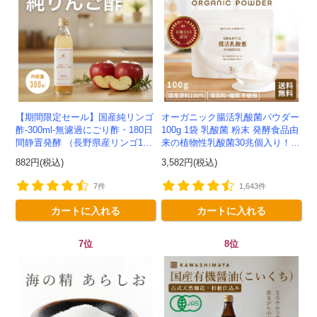
会員登録ありがとうございます！
＼ ご登録の感謝を込めて ／
新規会員様限定
特典クーポン
【期間限定セール】国産純リンゴ
オーガニック腸活乳酸菌パウダー
新規会員様限定
酢-300ml-無濾過にごり酢・180日
100g 1袋 乳酸菌 粉末 発酵食品由
300
間静置発酵 （長野県産リンゴ10
来の植物性乳酸菌30兆個入り！有
今すぐ使える
円OFFクーポン
を
300
0%）-かわしま屋-
機JAS認定 -かわしま屋- 【送料無
882円(税込)
3,582円(税込)
ご用意しました🎁
円OFF
料】 *メ...
7件
1,643件
カートに入れる
カートに入れる
対象者：かわしま屋で初めてお買い物をされる方
利用条件：3,000円以上のお買い物でご利用いただけます
7位
8位
ご利用回数：お一人様1回限り
※他のクーポンとの併用はできません