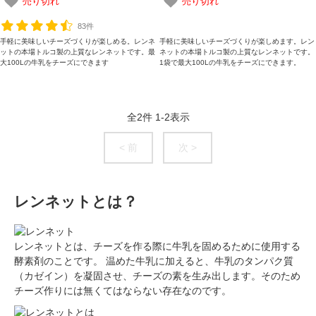
売り切れ
売り切れ
83件
手軽に美味しいチーズづくりが楽しめる。レンネ
手軽に美味しいチーズづくりが楽しめます。レン
ットの本場トルコ製の上質なレンネットです。最
ネットの本場トルコ製の上質なレンネットです。
大100Lの牛乳をチーズにできます
1袋で最大100Lの牛乳をチーズにできます。
全
2
件
1
-
2
表示
< 前
次 >
レンネットとは？
レンネットとは、チーズを作る際に牛乳を固めるために使用する
酵素剤のことです。 温めた牛乳に加えると、牛乳のタンパク質
（カゼイン）を凝固させ、チーズの素を生み出します。そのため
チーズ作りには無くてはならない存在なのです。