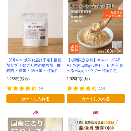
【8月中旬以降お届け予定】酢酸
【期間限定割引】ギャバ（GAB
菌サプリ-にごり酢の酢酸菌｜酢
A）粉末 100g×3袋セット 国産 食
酸菌 × 麹菌 × 納豆菌 × 植物性乳
べる米ぬかパウダー 植物性乳酸
酸菌20兆個を一粒に凝縮-かわし
菌発酵 -かわしま屋- 【送料無
2,268円(税込)
1,920円(税込)
ま屋-モニター追加20...
料】*メール便での発送...
9件
29件
カートに入れる
カートに入れる
5位
6位