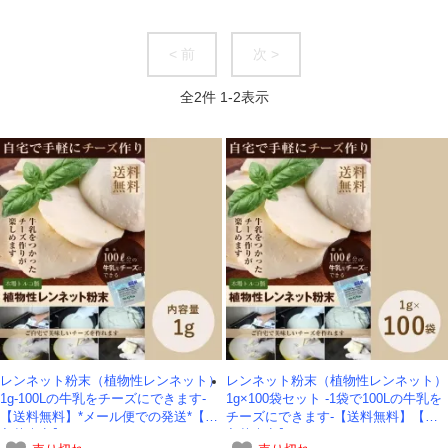
< 前
次 >
全
2
件
1
-
2
表示
レンネット粉末（植物性レンネット）
レンネット粉末（植物性レンネット）
1g-100Lの牛乳をチーズにできます-
1g×100袋セット -1袋で100Lの牛乳を
【送料無料】*メール便での発送*【再
チーズにできます-【送料無料】【再
入荷未定】
入荷未定】