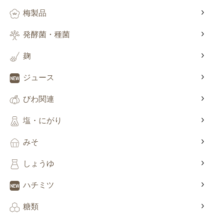
梅製品
発酵菌・種菌
麹
ジュース
びわ関連
塩・にがり
みそ
しょうゆ
ハチミツ
糖類