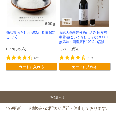
クーポンのご利用方法はこちら >>
海の精 あらしお 500g【期間限定
古式天然醸造杉桶仕込み 国産有
セール】
機醤油(こいくちしょうゆ) 900ml
無添加・国産原料100%の醤油-か
わしま屋-
1,099円(税込)
1,580円(税込)
63件
272件
カートに入れる
カートに入れる
お知らせ
7/29更新：一部地域への配送が遅延・休止しております。