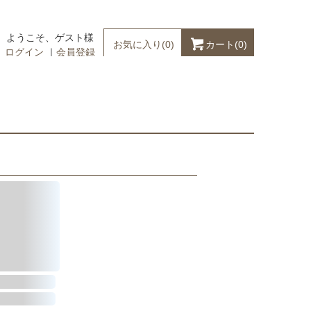
ようこそ、ゲスト様
カート(
0
)
お気に入り(
0
)
ログイン
｜
会員登録