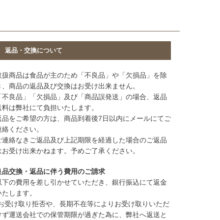
返品・交換について
取扱商品は食品が主のため「不良品」や「欠損品」を除
き、商品の返品及び交換はお受け出来ません。
「不良品」「欠損品」及び「商品誤発送」の場合、返品
送料は弊社にて負担いたします。
返品をご希望の方は、商品到着後7日以内にメールにてご
連絡ください。
ご連絡なきご返品及び上記期限を経過した場合のご返品
はお受け出来かねます。予めご了承ください。
良品交換・返品に伴う費用のご請求
以下の費用を差し引かせていただき、銀行振込にて返金
いたします。
(お受け取り拒否や、長期不在等によりお受け取りいただ
けず運送会社での保管期限が過ぎた為に、弊社へ返送と