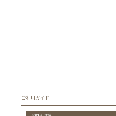
海の精 あ
セール】
1,099円(
ご利用ガイド
お支払い方法