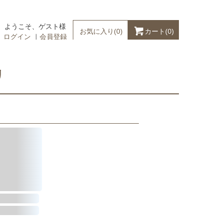
ようこそ、ゲスト様
カート(
0
)
お気に入り(
0
)
ログイン
｜
会員登録
リ