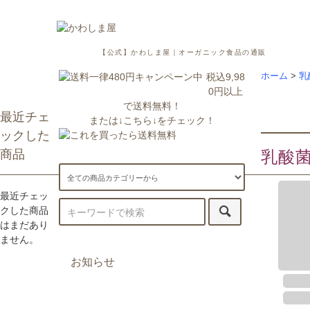
【公式】かわしま屋｜オーガニック食品の通販
税込9,98
ホーム
>
乳
0円以上
で送料無料！
最近チェ
または↓こちら↓をチェック！
ックした
商品
乳酸
最近チェッ
クした商品
はまだあり
ません。
お知らせ
7/29更新：一部地域への配送が遅
延・休止しております。