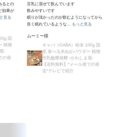
ます。最初はやや酸味が気になりました
す。以前は
が、そのうち、それはそれで...
もっと見
しまうことが
る
ってから
ゆみじん様
る
購買者様
ギャ
産
ギャバ（GABA）粉末 100g 国
性
産 食べる米ぬかパウダー 植物
0g 国
【
性乳酸菌発酵 -かわしま屋-
ー 植物
送
【送料無料】*メール便での発
屋-
送*テレビで紹介
での発