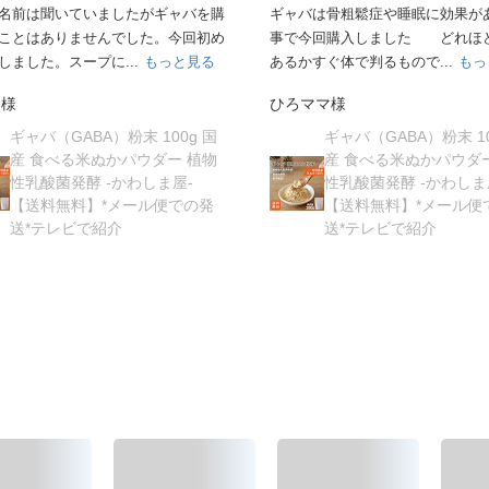
は骨粗鬆症や睡眠に効果があるとの
豆乳に混ぜて飲んでいます
今回購入しました どれほど効果が
飲みやすいです
すぐ体で判るもので...
もっと見る
眠りが浅かったのが飲むようにな
良く眠れているような...
もっと見
ママ様
ムーミー様
ギャバ（GABA）粉末 100g 国
産 食べる米ぬかパウダー 植物
ギャバ（GABA）粉末 10
性乳酸菌発酵 -かわしま屋-
産 食べる米ぬかパウダ
【送料無料】*メール便での発
性乳酸菌発酵 -かわしま
送*テレビで紹介
【送料無料】*メール便
送*テレビで紹介
Aの人気ランキング