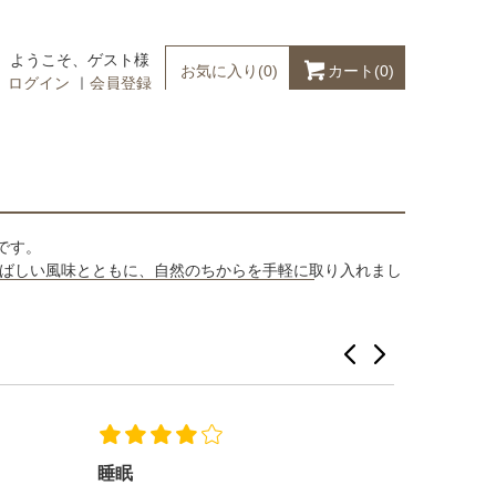
ようこそ、ゲスト様
カート(
0
)
お気に入り(
0
)
ログイン
｜
会員登録
です。
ばしい風味とともに、自然のちからを手軽に取り入れまし
毎朝、コーヒーやミルクに入れて飲んでい
睡眠改善の