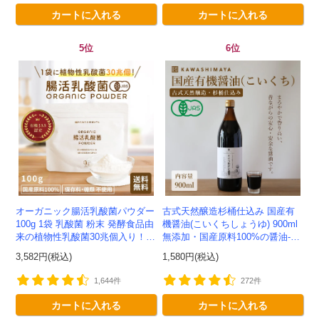
カートに入れる
カートに入れる
5位
6位
オーガニック腸活乳酸菌パウダー
古式天然醸造杉桶仕込み 国産有
100g 1袋 乳酸菌 粉末 発酵食品由
機醤油(こいくちしょうゆ) 900ml
来の植物性乳酸菌30兆個入り！有
無添加・国産原料100%の醤油-か
機JAS認定 -かわしま屋- 【送料無
わしま屋-
3,582円(税込)
1,580円(税込)
料】 *メ...
1,644件
272件
カートに入れる
カートに入れる