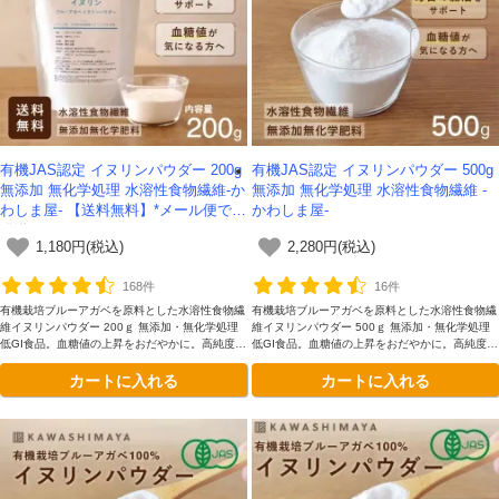
有機JAS認定 イヌリンパウダー 200g
有機JAS認定 イヌリンパウダー 500g
無添加 無化学処理 水溶性食物繊維-か
無添加 無化学処理 水溶性食物繊維 -
わしま屋- 【送料無料】*メール便での
かわしま屋-
発送*
1,180円(税込)
2,280円(税込)
168件
16件
有機栽培ブルーアガベを原料とした水溶性食物繊
有機栽培ブルーアガベを原料とした水溶性食物繊
維イヌリンパウダー 200ｇ 無添加・無化学処理
維イヌリンパウダー 500ｇ 無添加・無化学処理
低GI食品。血糖値の上昇をおだやかに。高純度の
低GI食品。血糖値の上昇をおだやかに。高純度の
水溶性食物繊維イヌリンを90％以上含有。大人
水溶性食物繊維イヌリンを90％以上含有。使い
カートに入れる
カートに入れる
気の200g。
切りやすい500g。