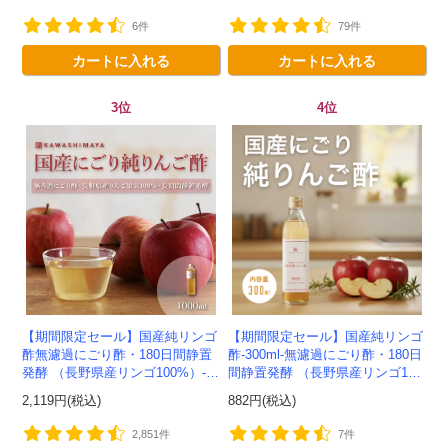
ー -かわしま屋-
6件
79件
カートに入れる
カートに入れる
3位
4位
【期間限定セール】国産純リンゴ
【期間限定セール】国産純リンゴ
酢無濾過にごり酢・180日間静置
酢-300ml-無濾過にごり酢・180日
発酵 （長野県産リンゴ100%）-1
間静置発酵 （長野県産リンゴ10
000ml-かわしま屋-
0%）-かわしま屋-
2,119円(税込)
882円(税込)
2,851件
7件