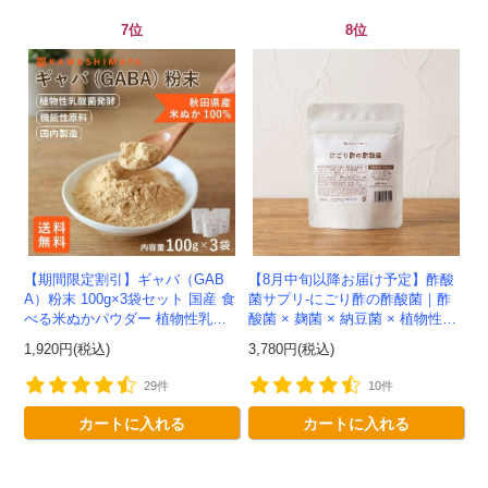
7位
8位
会員登録ありがとうございます！
【期間限定割引】ギャバ（GAB
【8月中旬以降お届け予定】酢酸
＼ ご登録の感謝を込めて ／
A）粉末 100g×3袋セット 国産 食
菌サプリ-にごり酢の酢酸菌｜酢
べる米ぬかパウダー 植物性乳酸
酸菌 × 麹菌 × 納豆菌 × 植物性乳
新規会員様限定
特典クーポン
菌発酵 -かわしま屋- 【送料無
酸菌20兆個を一粒に凝縮-かわし
1,920円(税込)
3,780円(税込)
新規会員様限定
料】*メール便での発送...
ま屋-【送料無料】*メ...
300
今すぐ使える
円OFFクーポン
を
29件
10件
300
ご用意しました🎁
カートに入れる
カートに入れる
円OFF