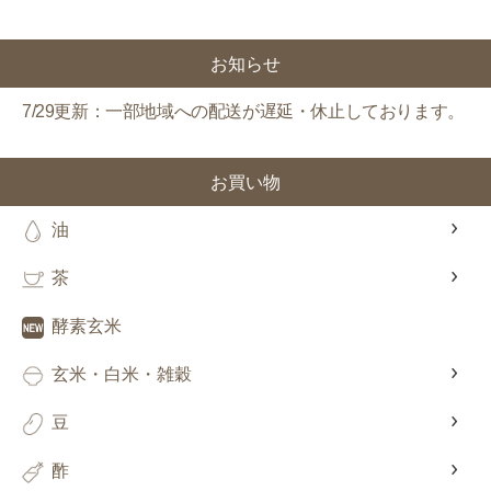
対象者：かわしま屋で初めてお買い物をされる方
利用条件：3,000円以上のお買い物でご利用いただけます
お知らせ
ご利用回数：お一人様1回限り
※他のクーポンとの併用はできません
7/29更新：一部地域への配送が遅延・休止しております。
クーポンのご利用方法はこちら >>
お買い物
油
茶
酵素玄米
玄米・白米・雑穀
豆
酢