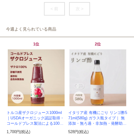
< 前
次 >
今週よく見られている商品
1位
2位
トルコ産ザクロジュース1000ml
イタリア産 有機にごり リンゴ酢5
｜USDAオーガニック認証取得・
71ml(580g) ガラス瓶タイプ｜ 無
コールドプレス製法による100%
添加・無ろ過・非加熱・発酵助剤
ザクロジュース
不使用のアップルサイダービネガ
1,700円(税込)
528円(税込)