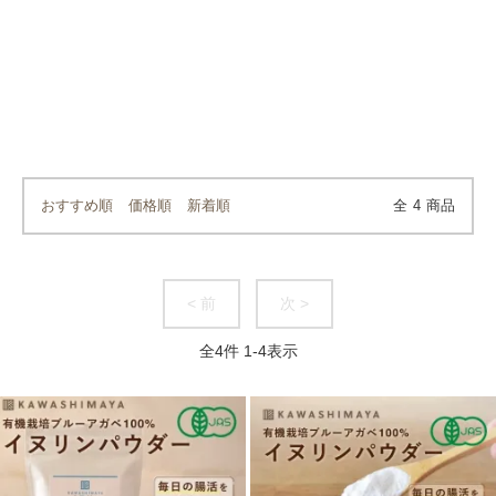
おすすめ順
価格順
新着順
全
4
商品
< 前
次 >
全
4
件
1
-
4
表示