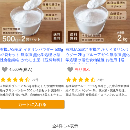
有機JAS認定 イヌリンパウダー 500g
有機JAS認定 有機アガベ イヌリンパ
×2袋セット 無添加 無化学処理 水溶
ウダー 2Kg ブルーアガベ 無添加 無化
性食物繊維 -かわしま屋-【送料無料】
学処理 水溶性食物繊維 お徳用【送料
無料】【在庫限り】
4,560円(税込)
売り切れ
27件
34件
有機栽培ブルーアガベを原料とした水溶性食物繊
有機栽培ブルーアガベを原料とした水溶性食物繊
維イヌリンパウダー 500ｇ×2袋セット 無添加・
維イヌリンパウダー 2kg 無添加・無化学処理。
無化学処理 低GI食品。血糖値の上昇をおだやか
高純度の水溶性食物繊維イヌリンを90％以上含
に。高純度の水溶性食物繊維イヌリンを90％以
有。お徳用2kgです。
カートに入れる
上含有。使い切りやすい500gのお得なセット。
全
4
件
1
-
4
表示