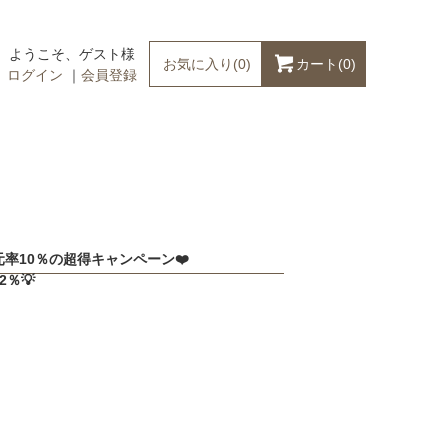
ようこそ、ゲスト様
カート(
0
)
お気に入り(
0
)
ログイン
｜
会員登録
率10％の超得キャンペーン❤️
％💡