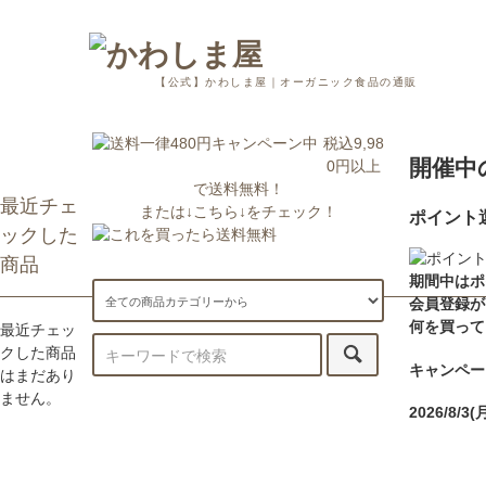
【公式】かわしま屋｜オーガニック食品の通販
税込9,98
開催中
0円以上
で送料無料！
最近チェ
または↓こちら↓をチェック！
ポイント
ックした
商品
期間中はポ
会員登録が
何を買って
最近チェッ
クした商品
キャンペー
はまだあり
ません。
2026/8/3(
お知らせ
ランクごと
7/29更新：一部地域への配送が遅