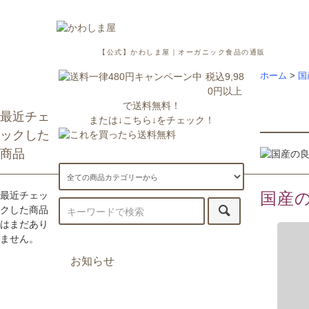
【公式】かわしま屋｜オーガニック食品の通販
税込9,98
ホーム
>
国
0円以上
で送料無料！
最近チェ
または↓こちら↓をチェック！
ックした
商品
国産
最近チェッ
クした商品
はまだあり
ません。
お知らせ
7/29更新：一部地域への配送が遅
延・休止しております。