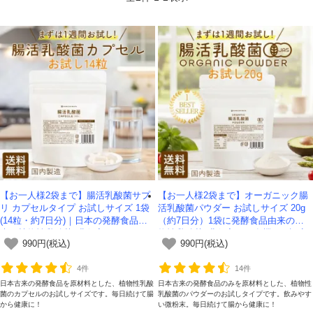
【お一人様2袋まで】腸活乳酸菌サプ
【お一人様2袋まで】オーガニック腸
リ カプセルタイプ お試しサイズ 1袋
活乳酸菌パウダー お試しサイズ 20g
(14粒・約7日分)｜日本の発酵食品由
（約7日分）1袋に発酵食品由来の植
来の植物性乳酸菌7兆個入り -かわし
物性乳酸菌6兆個入り！有機JAS認定
990円(税込)
990円(税込)
ま屋- 【送料無料】*メール便での発送
-かわしま屋- 【送料無料】 *メール便
*
での発送*
4件
14件
日本古来の発酵食品を原材料とした、植物性乳酸
日本古来の発酵食品のみを原材料とした、植物性
菌のカプセルのお試しサイズです。毎日続けて腸
乳酸菌のパウダーのお試しタイプです。飲みやす
から健康に！
い微粉末。毎日続けて腸から健康に！