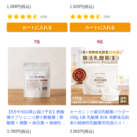
菌発酵 -かわしま屋- 【送料無
1,099円(税込)
1,920円(税込)
料】*メール便での発送...
63件
29件
カートに入れる
カートに入れる
7位
8位
【8月中旬以降お届け予定】酢酸
オーガニック腸活乳酸菌パウダー
菌サプリ-にごり酢の酢酸菌｜酢
100g 1袋 乳酸菌 粉末 発酵食品由
酸菌 × 麹菌 × 納豆菌 × 植物性乳
来の植物性乳酸菌30兆個入り！有
会員登録ありがとうございます！
酸菌20兆個を一粒に凝縮-かわし
機JAS認定 -かわしま屋- 【送料無
3,780円(税込)
3,582円(税込)
＼ ご登録の感謝を込めて ／
ま屋-【送料無料】*メ...
料】 *メ...