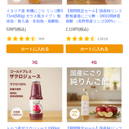
イタリア産 有機にごり リンゴ酢5
【期間限定セール】国産純リンゴ
71ml(580g) ガラス瓶タイプ｜ 無
酢無濾過にごり酢・180日間静置
添加・無ろ過・非加熱・発酵助剤
発酵 （長野県産リンゴ100%）-1
不使用のアップルサイダービネガ
000ml-かわしま屋-
528円(税込)
2,119円(税込)
ー -かわしま屋-
78件
2,851件
カートに入れる
カートに入れる
3位
4位
トルコ産ザクロジュース1000ml
【期間限定セール】国産純リンゴ