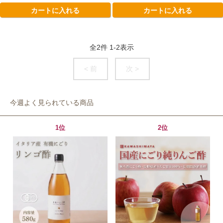
カートに入れる
カートに入れる
全
2
件
1
-
2
表示
< 前
次 >
今週よく見られている商品
1位
2位