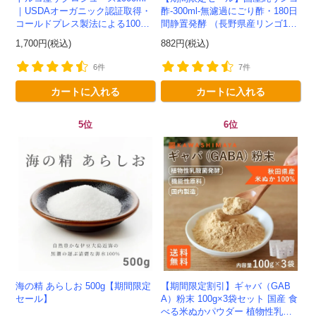
｜USDAオーガニック認証取得・
酢-300ml-無濾過にごり酢・180日
コールドプレス製法による100%
間静置発酵 （長野県産リンゴ10
ザクロジュース
0%）-かわしま屋-
1,700円(税込)
882円(税込)
6件
7件
カートに入れる
カートに入れる
5位
6位
海の精 あらしお 500g【期間限定
【期間限定割引】ギャバ（GAB
セール】
A）粉末 100g×3袋セット 国産 食
べる米ぬかパウダー 植物性乳酸