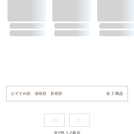
おすすめ順
価格順
新着順
全
2
商品
< 前
次 >
全
2
件
1
-
2
表示