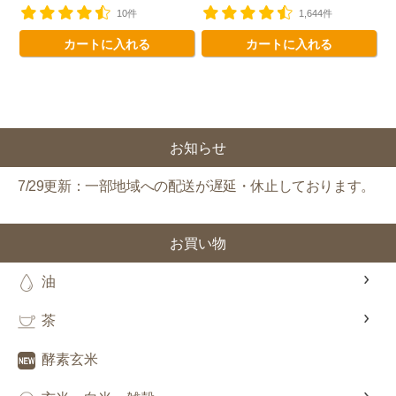
新規会員様限定
特典クーポン
10件
1,644件
新規会員様限定
カートに入れる
カートに入れる
300
今すぐ使える
円OFFクーポン
を
300
ご用意しました🎁
円OFF
お知らせ
対象者：かわしま屋で初めてお買い物をされる方
7/29更新：一部地域への配送が遅延・休止しております。
利用条件：3,000円以上のお買い物でご利用いただけます
ご利用回数：お一人様1回限り
※他のクーポンとの併用はできません
お買い物
油
クーポンのご利用方法はこちら >>
茶
酵素玄米