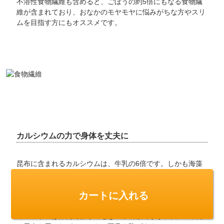
不溶性食物繊維も含めると、ごぼうの約5倍にもなる食物繊
維が含まれており、おなかのモヤモヤに悩みがちな方やスリ
ムを目指す方にもオススメです。
カルシウムの力で身体を丈夫に
昆布に含まれるカルシウムは、牛乳の6倍です。しかも海藻
に含まれるカルシウムは、乳製品のカルシウムよりも良質で
人間の身体に馴染みやすく、消化吸収率が高いことがわかっ
カートに入れる
ています。
カルシウムは体内で作り出せない栄養素ですが、日々の食事