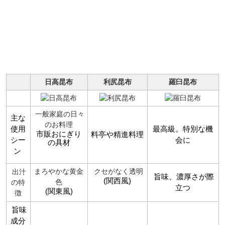
日高昆布
利尻昆布
羅臼昆布
一般家庭の日々
主な
のお料理
使用
最高級。特別な機
会員登録ありがとうございます！
市販おにぎり
料亭や精進料理
シー
会に
の具材
＼ ご登録の感謝を込めて ／
ン
新規会員様限定
特典クーポン
まろやかな黄金
クセがなく透明
出汁
旨味、濃厚さが際
新規会員様限定
(関西風)
色
の特
立つ
(関東風)
徴
300
今すぐ使える
円OFFクーポン
を
300
ご用意しました🎁
旨味
円OFF
成分