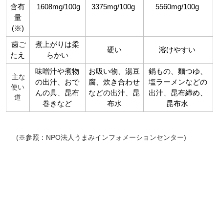
含有
1608mg/100g
3375mg/100g
5560mg/100g
量
(※)
対象者：かわしま屋で初めてお買い物をされる方
利用条件：3,000円以上のお買い物でご利用いただけます
歯ご
煮上がりは柔
硬い
溶けやすい
ご利用回数：お一人様1回限り
たえ
らかい
※他のクーポンとの併用はできません
味噌汁や煮物
お吸い物、湯豆
鍋もの、麵つゆ、
主な
の出汁、おで
腐、炊き合わせ
塩ラーメンなどの
使い
んの具、昆布
などの出汁、昆
出汁、昆布締め、
道
クーポンのご利用方法はこちら >>
巻きなど
布水
昆布水
(※参照：NPO法人うまみインフォメーションセンター)