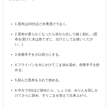
1.昆布は20分ほど水煮浸けておく。
2.昆布や柔らかくなったら水から出して細く刻む。(昆
布を浸けた水は捨てずに、出汁としてお使いくださ
い。)
3.赤唐辛子を小口切りにする。
4.フライパンを火にかけてごま油を温め、赤唐辛子を炒
める。
5.刻んだ昆布を入れて炒める。
6.中火で3分ほど炒めたら、しょうゆ、みりんを回しか
けてさらに炒め、すりごまを加えて出来上がり。