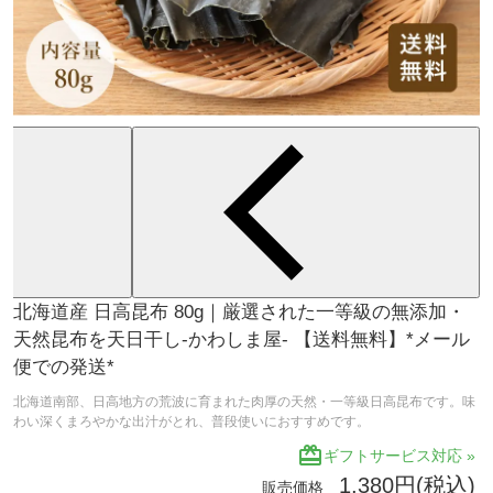
北海道産 日高昆布 80g｜厳選された一等級の無添加・
天然昆布を天日干し-かわしま屋- 【送料無料】*メール
便での発送*
北海道南部、日高地方の荒波に育まれた肉厚の天然・一等級日高昆布です。味
わい深くまろやかな出汁がとれ、普段使いにおすすめです。
redeem
ギフトサービス対応 »
1,380円(税込)
販売価格