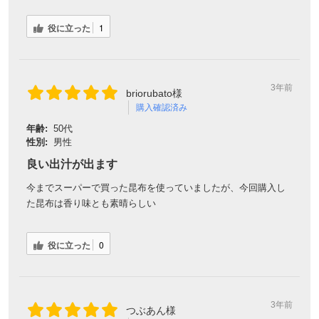
役に立った
1
3年前
briorubato様
購入確認済み
年齢:
50代
性別:
男性
良い出汁が出ます
今までスーパーで買った昆布を使っていましたが、今回購入し
た昆布は香り味とも素晴らしい
役に立った
0
3年前
つぶあん様