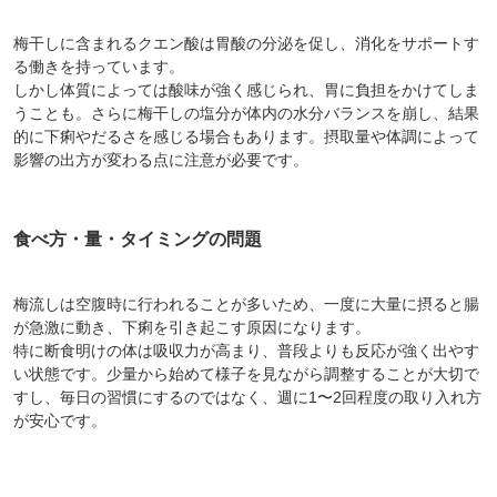
梅干しに含まれるクエン酸は胃酸の分泌を促し、消化をサポートす
る働きを持っています。
しかし体質によっては酸味が強く感じられ、胃に負担をかけてしま
うことも。さらに梅干しの塩分が体内の水分バランスを崩し、結果
的に下痢やだるさを感じる場合もあります。摂取量や体調によって
影響の出方が変わる点に注意が必要です。
食べ方・量・タイミングの問題
梅流しは空腹時に行われることが多いため、一度に大量に摂ると腸
が急激に動き、下痢を引き起こす原因になります。
特に断食明けの体は吸収力が高まり、普段よりも反応が強く出やす
い状態です。少量から始めて様子を見ながら調整することが大切で
すし、毎日の習慣にするのではなく、週に1〜2回程度の取り入れ方
が安心です。