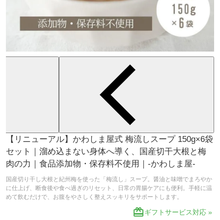
【リニューアル】かわしま屋式 梅流しスープ 150g×6袋
セット｜溜め込まない身体へ導く、国産切干大根と梅
肉の力｜食品添加物・保存料不使用｜-かわしま屋-
国産切り干し大根と紀州梅を使った「梅流し」スープ。醤油と味噌でまろやか
に仕上げ、断食後や食べ過ぎのリセット、日常の胃腸ケアにも便利。手軽に温
めて飲むだけで、お腹をやさしく整えスッキリをサポートします。
redeem
ギフトサービス対応 »