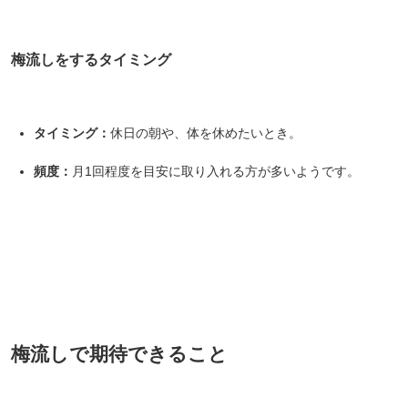
対象者：かわしま屋で初めてお買い物をされる方
梅流しをするタイミング
利用条件：3,000円以上のお買い物でご利用いただけます
ご利用回数：お一人様1回限り
※他のクーポンとの併用はできません
タイミング：
休日の朝や、体を休めたいとき。
頻度：
月1回程度を目安に取り入れる方が多いようです。
クーポンのご利用方法はこちら >>
梅流しで期待できること