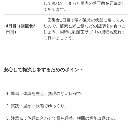
しで流れてしまった腸内の善玉菌を元気にし
てあてます。
・回復食1日目で腸が通常の状態に戻って来
4日目（回復食2
たので、酵素玄米ご飯などの固形物を食べま
日目）
しょう。同時に乳酸菌サプリの摂取も忘れず
に行いましょう。
安心して梅流しをするためのポイント
会員登録ありがとうございます！
＼ ご登録の感謝を込めて ／
準備：体調を整え、無理のない日程で。
新規会員様限定
特典クーポン
新規会員様限定
実践：温かい状態でゆっくり。
300
今すぐ使える
円OFFクーポン
を
300
注意点：体調に合わせて量を調整。頻回の実施は避ける。
ご用意しました🎁
円OFF