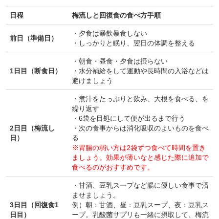
日程
梅流しと回復食の食べ方手順
・夕食は暴飲暴食しない
前日（準備日）
・しっかりと眠り、翌日の体調を整える
・朝食・昼食・夕食は摂らない
1日目（断食日）
・水分補給をして運動や長時間の入浴などは
避けましょう
・煮汁をたっぷりと飲み、大根を食べる、を
繰り返す
・6袋を目処にして便が出るまで行う
2日目（梅流し
・次の食事からは消化吸収のよいものを食べ
日）
る
※胃腸の弱い方は2袋ずつ食べて時間を置き
ましょう。効果が薄いなと感じた際に追加で
食べるのがおすすめです。
・甘酒、豆乳スープなど腸に優しい食事で済
ませましょう。
3日目（回復食1
例）朝：甘酒、昼：豆乳スープ、夜：豆乳ス
日目）
ープ。乳酸菌サプリも一緒に摂取して、梅流