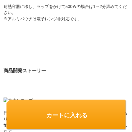
耐熱容器に移し、ラップをかけて500Ｗの場合は1～2分温めてくだ
さい。
※アルミパウチは電子レンジ非対応です。
商品開発ストーリー
日頃からお腹をスッキリできなくても我慢しないといけないことあ
カートに入れる
りませんか？
忙しくて外食が続いてる…とか、家族優先で自分のケアは後回し…
など。