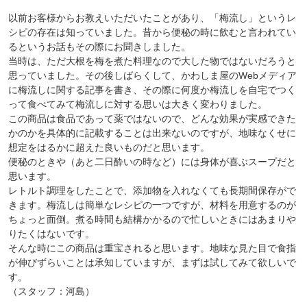
以前お客様からお教えいただいたことがあり、「梅流し」というレ
シピの存在は知っていました。昔から便秘の時に飲むと言われてい
るというお話もその際にお聞きしました。
当時は、ただ大根を梅を煮た料理なので大した物ではないだろうと
思っていました。その後しばらくして、かわしま屋のWebメディア
に梅流しに関する記事を書き、その際に何度か梅流しを自宅でつく
って食べてみて梅流しに対する思いは大きく変わりました。
この商品は食品であって薬ではないので、どんな効果が実感できた
かのかを具体的に記載することは出来ないのですが、地味なくせに
想定をはるかに超えた良いものだと思います。
便秘のときや（あと二日酔いの時など）には身体が喜ぶスープだと
思います。
レトルト調理をしたことで、添加物を入れなくても長期間保存がで
きます。梅流しは簡単なレシピの一つですが、材料を用意するのが
ちょっと面倒。煮る時間も結構かかるので忙しいときにはあまりや
りたくはないです。
そんな時にこの商品は重宝されると思います。地味な見た目で食指
が伸びずらいことは承知していますが、まずは試してみて欲しいで
す。
（スタッフ：河島）