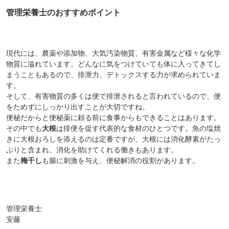
管理栄養士のおすすめポイント
現代には、農薬や添加物、大気汚染物質、有害金属など様々な化学
物質に溢れています。どんなに気をつけていても体に入ってきてし
まうこともあるので、排泄力、デトックスする力が求められていま
す。
そして、有害物質の多くは便で排泄されると言われているので、便
をためずにしっかり出すことが大切ですね。
便秘だからと便秘薬に頼る前に食事からもできることはあります。
その中でも
大根
は排便を促す代表的な食材のひとつ
です。魚の塩焼
きに大根おろしを添えるのは定番ですが、大根には消化酵素がたっ
ぷりと含まれ、消化を助けてくれる働きもあります。
また
梅干し
も腸に刺激を与え、便秘解消の役割
があります。
管理栄養士
安藤