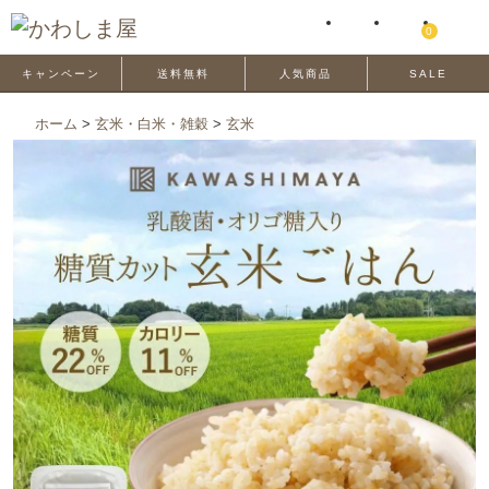
0
キャンペーン
送料無料
人気商品
SALE
ホーム
>
玄米・白米・雑穀
>
玄米