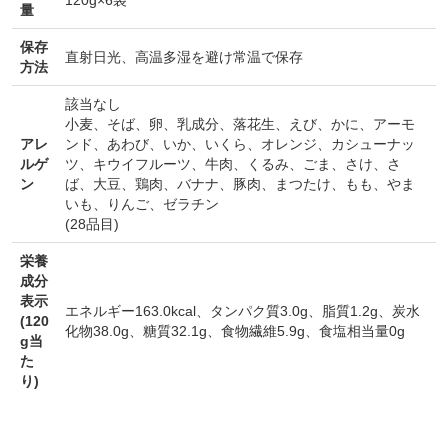
量
保存
直射日光、高温多湿を避け常温で保存
方法
該当なし
小麦
、
そば
、
卵
、
乳成分
、
落花生
、
えび
、
かに
、
アーモ
アレ
ンド
、
あわび
、
いか
、
いくら
、
オレンジ
、
カシューナッ
ルゲ
ツ
、
キウイフルーツ
、
牛肉
、
くるみ
、
ごま
、
さけ
、
さ
ン
ば
、
大豆
、
鶏肉
、
バナナ
、
豚肉
、
まつたけ
、
もも
、
やま
いも
、
りんご
、
ゼラチン
(28品目)
栄養
成分
表示
エネルギー163.0kcal、タンパク質3.0g、脂質1.2g、炭水
(120
化物38.0g、糖質32.1g、食物繊維5.9g、食塩相当量0g
g当
た
り)