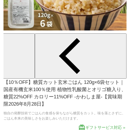
【10％OFF】糖質カット玄米ごはん 120g×6袋セット｜
国産有機玄米100％使用 植物性乳酸菌とオリゴ糖入り、
糖質22%OFF カロリー11%OFF -かわしま屋-【賞味期
限2026年8月28日】
独自の発酵技術でごはんの食感を保ちながら糖質をカット。味を落とさずに、
ごはん本来の美味しさをお楽しみいただけます。
redeem
ギフトサービス対応 »