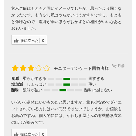
玄米ご飯はもともと固いイメージでしたが、思ったより固くな
かったです。もう少し私はやらかいほうがすきですし、もとも
と薄味なので、塩味が弱いほうがおかずとの相性がいいなあと
おもいました。
役に立った
0
8か月前
モニターアンケート回答者様
食感
柔らかすぎる
固すぎる
塩加減
しょっぱい
薄い
酸味
酸味が強い
酸味は感じない
いろいろ身体にいいものだと思いますが、量も少なめでダイエ
ットされている方にはいい商品ではないでしょうか。お値段も
お高めですね。個人的にには、かわしま屋さんの有機酵素玄米
のほうが好みです。
役に立った
0