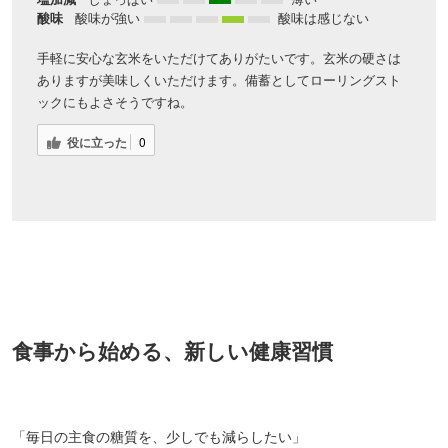
酸味
酸味が強い
酸味は感じない
手軽に安心な玄米をいただけてありがたいです。玄米の硬さは
対象者：かわしま屋で初めてお買い物をされる方
ありますが美味しくいただけます。備蓄としてローリングスト
利用条件：3,000円以上のお買い物でご利用いただけます
ご利用回数：お一人様1回限り
ックにもよさそうですね。
※他のクーポンとの併用はできません
役に立った
0
クーポンのご利用方法はこちら >>
食事から始める、新しい健康習慣
「毎日の主食の糖質を、少しでも減らしたい」