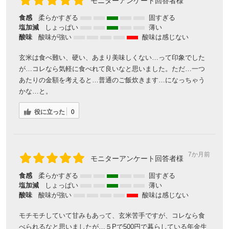
モニターアンケート回答者様
食感
柔らかすぎる
固すぎる
塩加減
しょっぱい
薄い
酸味
酸味が強い
酸味は感じない
玄米は食べ難い、硬い、あまり美味しくない…って印象でした
が…コレなら気軽に食べれて良いなと思いました。ただ…一つ
あたりの金額を考えると…普通のご飯炊きます…になっちゃう
かな…と。
役に立った
0
7か月前
モニターアンケート回答者様
食感
柔らかすぎる
固すぎる
塩加減
しょっぱい
薄い
酸味
酸味が強い
酸味は感じない
モチモチしていて甘みもあって、玄米苦手ですが、コレなら食
べられるなと思いましたが…５Pで500円で暮らしている年金生