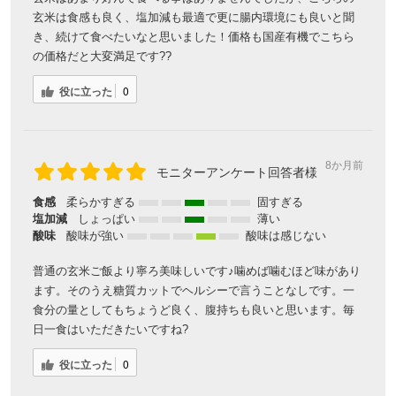
玄米は食感も良く、塩加減も最適で更に腸内環境にも良いと聞
き、続けて食べたいなと思いました！価格も国産有機でこちら
の価格だと大変満足です??
役に立った
0
8か月前
モニターアンケート回答者様
食感
柔らかすぎる
固すぎる
塩加減
しょっぱい
薄い
酸味
酸味が強い
酸味は感じない
普通の玄米ご飯より寧ろ美味しいです♪噛めば噛むほど味があり
ます。そのうえ糖質カットでヘルシーで言うことなしです。一
食分の量としてもちょうど良く、腹持ちも良いと思います。毎
日一食はいただきたいですね?
役に立った
0