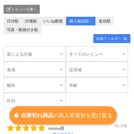
レビューを書く
日付順
評価順
いいね数順
購入確認順 ↓
返信順
写真・動画付き順
詳細フィルター
在庫切れ商品
の
再入荷
通知を
受け取る
8か月前
rinzou様