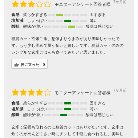
7か月前
モニターアンケート回答者様
食感
柔らかすぎる
固すぎる
塩加減
しょっぱい
薄い
酸味
酸味が強い
酸味は感じない
糖質カット玄米ご飯、想像よりうまみがあり美味しかったで
す。もう少し固めで量が多いと嬉しいです。糖質カットのみの
シンプルな玄米ごはんも食べてみたいと思いました。
役に立った
0
7か月前
モニターアンケート回答者様
食感
柔らかすぎる
固すぎる
塩加減
しょっぱい
薄い
酸味
酸味が強い
酸味は感じない
玄米で栄養も取れるのに糖質カットはありがたいです。玄米は
炊くのがめんどくさい時にチンして手軽に食べれるし、美味し