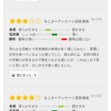
8か月前
モニターアンケート回答者様
食感
柔らかすぎる
固すぎる
塩加減
しょっぱい
薄い
酸味
酸味が強い
酸味は感じない
滑らかな舌触りで玄米独特の食感が全く感じられなく、普通に
白米を食べているような感じでした。個人的には、玄米の固さ
や舌触りが好きなので物足りなさを感じたが、これはこれで良
いと思います。少し甘さが強く感じました。
会員登録ありがとうございます！
役に立った
0
＼ ご登録の感謝を込めて ／
新規会員様限定
特典クーポン
新規会員様限定
300
8か月前
今すぐ使える
円OFFクーポン
を
300
モニターアンケート回答者様
ご用意しました🎁
円OFF
食感
柔らかすぎる
固すぎる
塩加減
しょっぱい
薄い