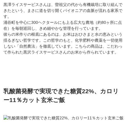
黒澤ライスサービスさんは、曽祖父の代から有機栽培に取り組んで
きたという、まさに道を切り開くパイオニアの血脈が流れる家系で
す。
涌谷町を中心に300ヘクタールにも上る広大な農地（約80ヶ所に点
在）を毎朝巡回し、きめ細やかな管理を行っています。
彼らの米作りの根底にあるのは、お米はおひさまと水の恵みという
揺るぎない哲学です。この哲学のもと、化学肥料や農薬を一切使用
しない「自然農法」を徹底しています。こちらの商品は、こだわっ
て作られた黒沢ライスサービスさんのお米から作られています。
乳酸菌発酵で実現できた糖質22%、カロリ
ー11％カット玄米ご飯