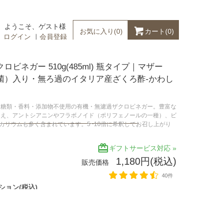
ようこそ、ゲスト様
カート(
0
)
お気に入り(
0
)
ログイン
｜
会員登録
ロビネガー 510g(485ml) 瓶タイプ｜マザー
菌）入り・無ろ過のイタリア産ざくろ酢-かわし
産糖類・香料・添加物不使用の有機・無濾過ザクロビネガー。豊富な
加え、アントシアニンやフラボノイド（ポリフェノールの一種）、ビ
カリウムも多く含まれています。5~10倍に希釈してお召し上がり
。
redeem
ギフトサービス対応 »
1,180円(税込)
販売価格
40件
ション(税込)