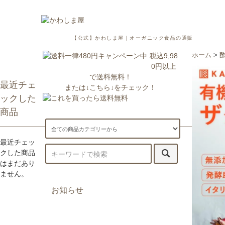
【公式】かわしま屋｜オーガニック食品の通販
税込9,98
ホーム
>
0円以上
で送料無料！
最近チェ
または↓こちら↓をチェック！
ックした
商品
最近チェッ
クした商品
はまだあり
ません。
お知らせ
7/29更新：一部地域への配送が遅
延・休止しております。