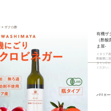
酢
>
ザクロ酢
有機ザク
（酢酸
ま屋-
イタリア
酢酸菌に
タミンCや
ください
バリエー
1000ml