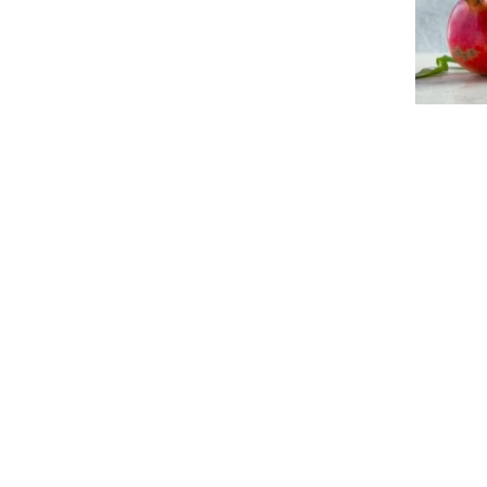
特集
人気ランキング
新商品
開催中のキャンペーン
全ての商品
送料無料の商品
有機・オーガニック
SALE
お徳用・業務用
お客様の声
よくあるご質問
かわしま屋とは
かわしま屋の読み物
「Food for Well-being」