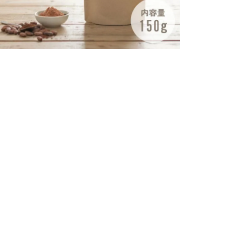
土
ューを書く
日付順
評価順
小豆と言う名の猫様
購入確認済み
:
60代以上