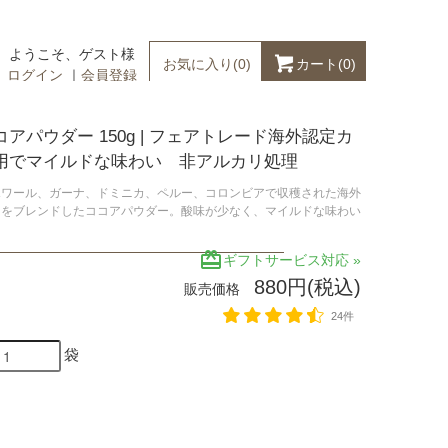
ようこそ、ゲスト様
カート(
0
)
お気に入り(
0
)
ログイン
｜
会員登録
アパウダー 150g | フェアトレード海外認定カ
用でマイルドな味わい 非アルカリ処理
ポワール、ガーナ、ドミニカ、ペルー、コロンビアで収穫された海外
オをブレンドしたココアパウダー。酸味が少なく、マイルドな味わい
redeem
ギフトサービス対応 »
880円(税込)
販売価格
24件
袋
カートに入れる