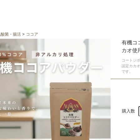
乳酸菌・腸活
>
ココア
有機ココ
カオ使
コートジ
認定カカ
です。
購入数