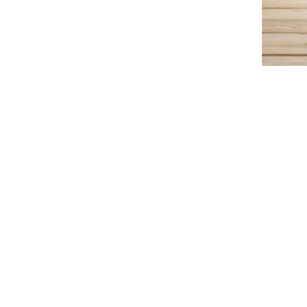
特集
人気ランキング
新商品
開催中のキャンペーン
全ての商品
送料無料の商品
有機・オーガニック
SALE
お徳用・業務用
レビ
お客様の声
よくあるご質問
かわしま屋とは
かわしま屋の読み物
「Food for Well-being」
年齢