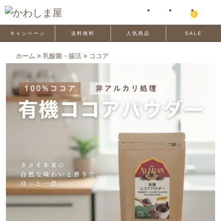
0
キャンペーン
送料無料
人気商品
SALE
ホーム
>
乳酸菌・腸活
>
ココア