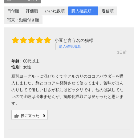
日付順
評価順
いいね数順
購入確認順 ↓
返信順
写真・動画付き順
小豆と言う名の猫様
購入確認済み
3日前
年齢:
60代以上
性別:
女性
豆乳ヨーグルトに混ぜたくて非アルカリのココアパウダーを購
入しました。麹とココアを発酵させて使ってます。苦味がほん
のりしてて優しい甘さが私にはピッタリです。他のは試してな
いので比較は出来ませんが、抗酸化摂取には良かったと思いま
す。
役に立った
0