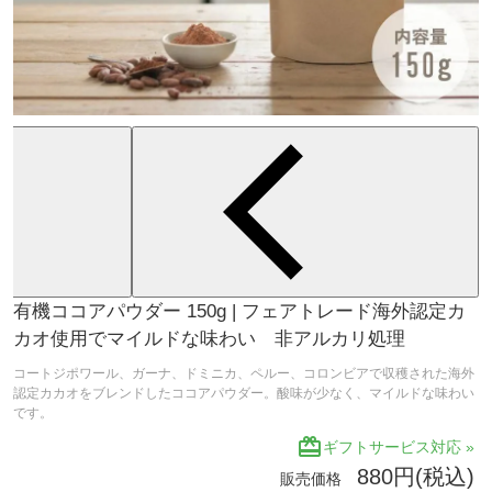
有機ココアパウダー 150g | フェアトレード海外認定カ
カオ使用でマイルドな味わい 非アルカリ処理
コートジポワール、ガーナ、ドミニカ、ペルー、コロンビアで収穫された海外
認定カカオをブレンドしたココアパウダー。酸味が少なく、マイルドな味わい
です。
redeem
ギフトサービス対応 »
880円(税込)
販売価格