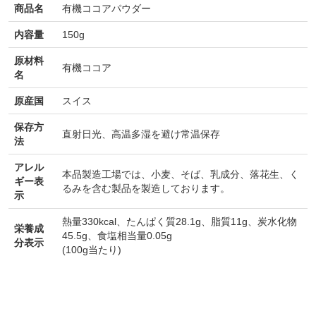
商品名
有機ココアパウダー
内容量
150g
原材料
有機ココア
名
原産国
スイス
保存方
直射日光、高温多湿を避け常温保存
法
アレル
本品製造工場では、小麦、そば、乳成分、落花生、く
ギー表
るみを含む製品を製造しております。
示
熱量330kcal、たんぱく質28.1g、脂質11g、炭水化物
栄養成
45.5g、食塩相当量0.05g
分表示
(100g当たり)