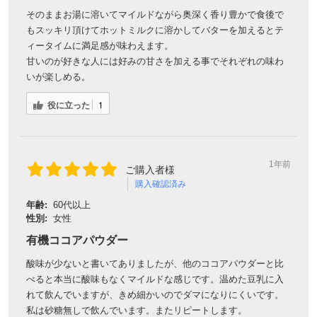
そのままお湯に溶いてマイルドながら奥深く香り豊かで食後で
もスッキリ頂けてホットミルクに溶かしてバターを加えるとテ
対象者：かわしま屋で初めてお買い物をされる方
ィータイムに満足感が味わえます。
利用条件：3,000円以上のお買い物でご利用いただけます
甘いのが好きな人には好みの甘さを加える事でそれぞれの味わ
ご利用回数：お一人様1回限り
いが楽しめる。
※他のクーポンとの併用はできません
役に立った
1
クーポンのご利用方法はこちら >>
1年前
ご購入者様
購入確認済み
年齢:
60代以上
性別:
女性
有機ココアパウダー
酸味が少ないと書いてありましたが、他のココアパウダーと比
べると本当に酸味もなくマイルドな感じです。温めた豆乳に入
れて飲んでいますが、きめ細かいのでダマになりにくいです。
私は砂糖無しで飲んでいます。またリピートします。