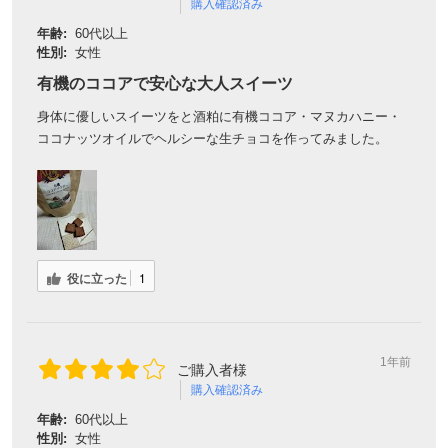
購入確認済み
年齢:
60代以上
性別:
女性
有機のココアで安心な大人スイーツ
身体に優しいスイーツをと酒粕に有機ココア・マヌカハニー・
ココナッツオイルでヘルシーな生チョコを作ってみました。
会員登録ありがとうございます！
役に立った
1
＼ ご登録の感謝を込めて ／
新規会員様限定
特典クーポン
新規会員様限定
1年前
ご購入者様
300
今すぐ使える
円OFFクーポン
を
購入確認済み
300
ご用意しました🎁
年齢:
60代以上
円OFF
性別:
女性