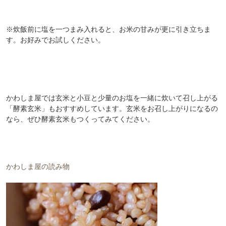
※炊飯前に塩を一つまみ入れると、お米の甘みが更に引き立ちま
す。お好みでお試しください。
かわしま屋では玄米と小豆と少量のお塩を一緒に炊いて召し上がる
「酵素玄米」もおすすめしています。玄米をお召し上がりになるの
なら、ぜひ酵素玄米もつくってみてください。
会員登録ありがとうございます！
＼ ご登録の感謝を込めて ／
かわしま屋の読み物
新規会員様限定
特典クーポン
新規会員様限定
300
今すぐ使える
円OFFクーポン
を
300
ご用意しました🎁
円OFF