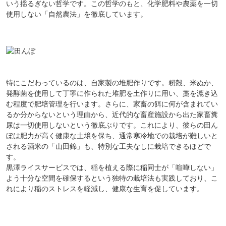
いう揺るぎない哲学です。この哲学のもと、化学肥料や農薬を一切
使用しない「自然農法」を徹底しています。
特にこだわっているのは、自家製の堆肥作りです。籾殻、米ぬか、
発酵菌を使用して丁寧に作られた堆肥を土作りに用い、藁を漉き込
む程度で肥培管理を行います。さらに、家畜の餌に何が含まれてい
るか分からないという理由から、近代的な畜産施設から出た家畜糞
尿は一切使用しないという徹底ぶりです。これにより、彼らの田ん
ぼは肥力が高く健康な土壌を保ち、通常寒冷地での栽培が難しいと
される酒米の「山田錦」も、特別な工夫なしに栽培できるほどで
す。
黒澤ライスサービスでは、稲を植える際に稲同士が「喧嘩しない」
よう十分な空間を確保するという独特の栽培法も実践しており、こ
れにより稲のストレスを軽減し、健康な生育を促しています。