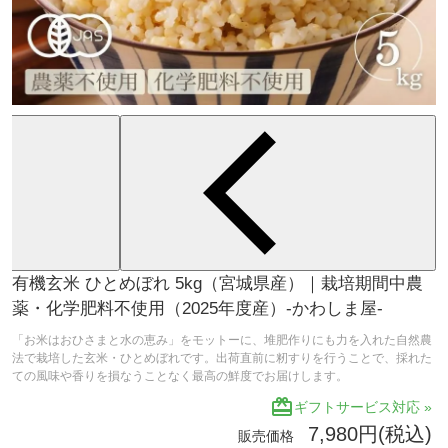
有機玄米 ひとめぼれ 5kg（宮城県産）｜栽培期間中農
薬・化学肥料不使用（2025年度産）-かわしま屋-
「お米はおひさまと水の恵み」をモットーに、堆肥作りにも力を入れた自然農
法で栽培した玄米・ひとめぼれです。出荷直前に籾すりを行うことで、採れた
ての風味や香りを損なうことなく最高の鮮度でお届けします。
redeem
ギフトサービス対応 »
7,980円(税込)
販売価格