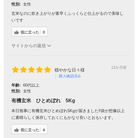
性別:
女性
玄米なのに炊き上がりが素早くふっくらと仕上がるので美味し
いです
役に立った
0
サイトからの返信
12か月前
穏やかな日々様
購入確認済み
年齢:
60代以上
性別:
女性
有機玄米 ひとめぼれ 5Kg
本日無事に有機玄米ひとめぼれ5Kgが届きました‼︎袋が想像以上
に素晴らしく保存しておくにもかなり良いとおもいます。
役に立った
4