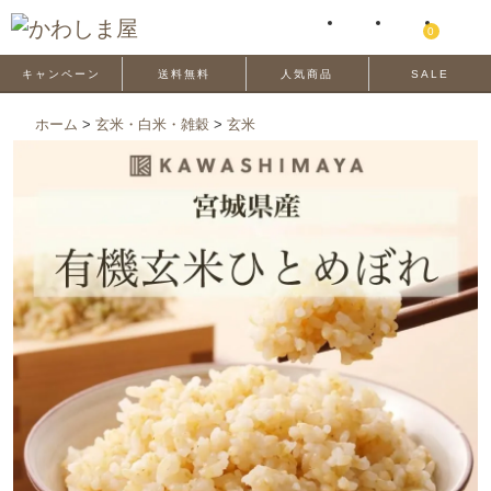
0
キャンペーン
送料無料
人気商品
SALE
ホーム
>
玄米・白米・雑穀
>
玄米