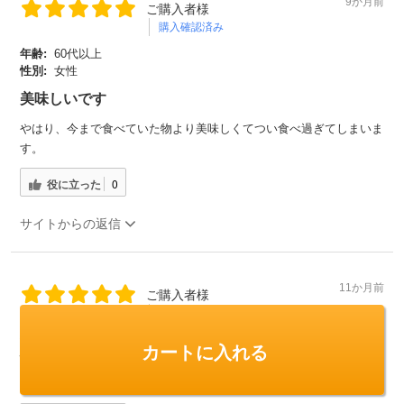
9か月前
ご購入者様
購入確認済み
年齢:
60代以上
性別:
女性
美味しいです
やはり、今まで食べていた物より美味しくてつい食べ過ぎてしまいま
す。
役に立った
0
サイトからの返信
11か月前
ご購入者様
購入確認済み
年齢:
60代以上
カートに入れる
性別:
女性
玄米なのに炊き上がりが素早くふっくらと仕上がるので美味しいです