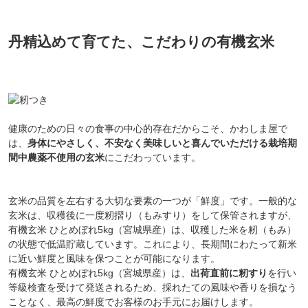
丹精込めて育てた、こだわりの有機玄米
健康のための日々の食事の中心的存在だからこそ、かわしま屋で
は、
身体にやさしく、不安なく美味しいと喜んでいただける栽培期
間中農薬不使用の玄米
にこだわっています。
玄米の品質を左右する大切な要素の一つが「鮮度」です。一般的な
玄米は、収穫後に一度籾摺り（もみすり）をして保管されますが、
有機玄米 ひとめぼれ5kg（宮城県産）は、収穫した米を籾（もみ）
の状態で低温貯蔵しています。これにより、長期間にわたって新米
に近い鮮度と風味を保つことが可能になります。
有機玄米 ひとめぼれ5kg（宮城県産）は、
出荷直前に籾すり
を行い
等級検査を受けて発送されるため、採れたての風味や香りを損なう
ことなく、最高の鮮度でお客様のお手元にお届けします。