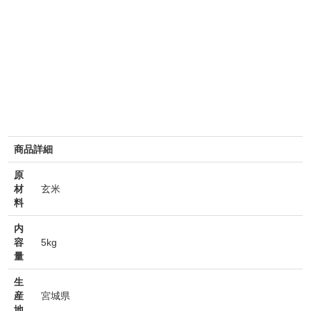
商品詳細
原
材
玄米
料
内
容
5kg
量
生
産
宮城県
地