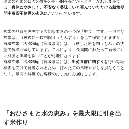
健康のための日々の食事の中心的存在だからこそ、かわしま屋で
は、
身体にやさしく、不安なく美味しいと喜んでいただける栽培期
間中農薬不使用の玄米
にこだわっています。
玄米の品質を左右する大切な要素の一つが「鮮度」です。一般的な
玄米は、収穫後に一度籾摺り（もみすり）をして保管されますが、
有機玄米 つや姫5kg（宮城県産）は、収穫した米を籾（もみ）の状
態で低温貯蔵しています。これにより、長期間にわたって新米に近
い鮮度と風味を保つことが可能になります。
有機玄米 つや姫5kg（宮城県産）は、
出荷直前に籾すり
を行い等級
検査を受けて発送されるため、採れたての風味や香りを損なうこと
なく、最高の鮮度でお客様のお手元にお届けします。
「おひさまと水の恵み」を最大限に引き出
す米作り