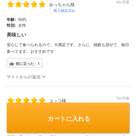
4か月前
みっちゃん様
購入確認済み
年齢:
50代
性別:
女性
美味しい
安心して食べられるので、大満足です。さらに、雑穀も混ぜて、毎日
食べてます。おすすめです
役に立った
1
サイトからの返信
7か月前
ユッコ様
購入確認済み
年齢:
60代以上
カートに入れる
性別:
女性
体に良い…ということで玄米食を試してみることにして、それなら農