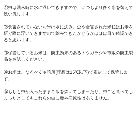
①虫は洗米時に水に浮いてきますので、いつもより多く水を替えて
洗い流します。
②食害されていないお米は水に沈み、虫や食害された米粒はお米を
研ぐ際に浮いてきますので除去できたかどうかはほぼ目で確認でき
ると思います。
③保管しているお米は、防虫効果のあるトウガラシや市販の防虫製
品をお試しください。
④お米は、なるべく冷暗所(理想は15℃以下)で密封して保管しま
す。
⑤もしも虫が入ったままご飯を炊いてしまったり、虫ごと食べてし
まったとしてもこれらの虫に毒や病原性はありません。