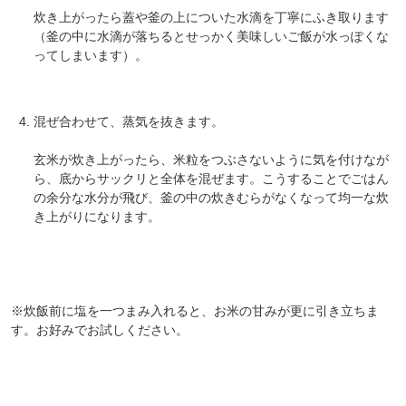
炊き上がったら蓋や釜の上についた水滴を丁寧にふき取ります
（釜の中に水滴が落ちるとせっかく美味しいご飯が水っぽくな
ってしまいます）。
対象者：かわしま屋で初めてお買い物をされる方
利用条件：3,000円以上のお買い物でご利用いただけます
ご利用回数：お一人様1回限り
※他のクーポンとの併用はできません
混ぜ合わせて、蒸気を抜きます。
玄米が炊き上がったら、米粒をつぶさないように気を付けなが
クーポンのご利用方法はこちら >>
ら、底からサックリと全体を混ぜます。こうすることでごはん
の余分な水分が飛び、釜の中の炊きむらがなくなって均一な炊
き上がりになります。
※炊飯前に塩を一つまみ入れると、お米の甘みが更に引き立ちま
す。お好みでお試しください。