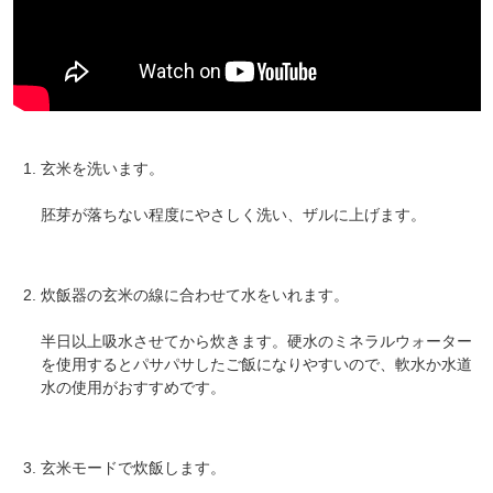
玄米を洗います。
胚芽が落ちない程度にやさしく洗い、ザルに上げます。
炊飯器の玄米の線に合わせて水をいれます。
会員登録ありがとうございます！
＼ ご登録の感謝を込めて ／
半日以上吸水させてから炊きます。硬水のミネラルウォーター
新規会員様限定
特典クーポン
を使用するとパサパサしたご飯になりやすいので、軟水か水道
水の使用がおすすめです。
新規会員様限定
300
今すぐ使える
円OFFクーポン
を
300
ご用意しました🎁
円OFF
玄米モードで炊飯します。