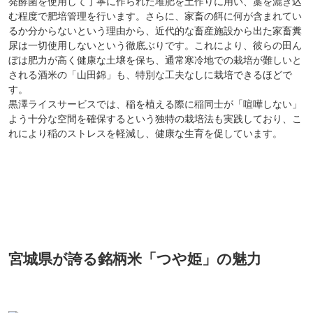
発酵菌を使用して丁寧に作られた堆肥を土作りに用い、藁を漉き込
む程度で肥培管理を行います。さらに、家畜の餌に何が含まれてい
るか分からないという理由から、近代的な畜産施設から出た家畜糞
尿は一切使用しないという徹底ぶりです。これにより、彼らの田ん
ぼは肥力が高く健康な土壌を保ち、通常寒冷地での栽培が難しいと
される酒米の「山田錦」も、特別な工夫なしに栽培できるほどで
す。
黒澤ライスサービスでは、稲を植える際に稲同士が「喧嘩しない」
よう十分な空間を確保するという独特の栽培法も実践しており、こ
れにより稲のストレスを軽減し、健康な生育を促しています。
宮城県が誇る銘柄米「つや姫」の魅力