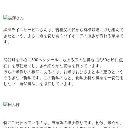
黒澤ライスサービスさんは、曽祖父の代から有機栽培に取り組んで
きたという、まさに道を切り開くパイオニアの血脈が流れる家系で
す。
涌谷町を中心に300ヘクタールにも上る広大な農地（約80ヶ所に点
在）を毎朝巡回し、きめ細やかな管理を行っています。
彼らの米作りの根底にあるのは、お米はおひさまと水の恵みという
揺るぎない哲学です。この哲学のもと、化学肥料や農薬を一切使用
しない「自然農法」を徹底しています。
特にこだわっているのは、自家製の堆肥作りです。籾殻、米ぬか、