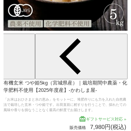
有機玄米 つや姫5kg（宮城県産）｜栽培期間中農薬・化
学肥料不使用【2025年度産】-かわしま屋-
「お米はおひさまと水の恵み」をモットーに、堆肥作りにも力を入れた自然農
法で栽培した玄米・つや姫です。出荷直前に籾すりを行うことで、採れたての
風味や香りを損なうことなく最高の鮮度でお届けします。
redeem
ギフトサービス対応 »
7,980円(税込)
販売価格