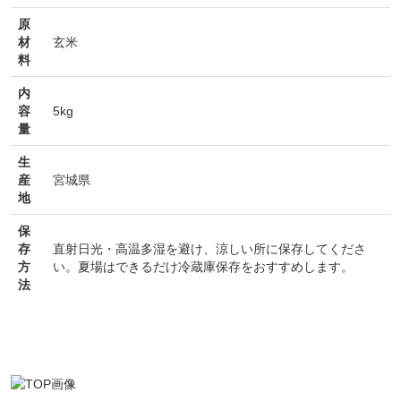
原
材
玄米
料
内
容
5kg
量
生
産
宮城県
地
保
存
直射日光・高温多湿を避け、涼しい所に保存してくださ
方
い。夏場はできるだけ冷蔵庫保存をおすすめします。
法