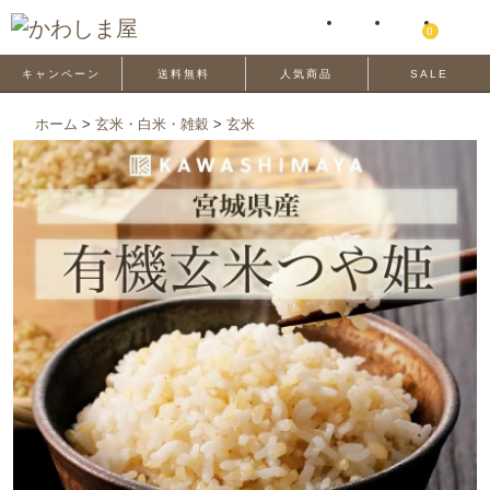
0
キャンペーン
送料無料
人気商品
SALE
ホーム
>
玄米・白米・雑穀
>
玄米