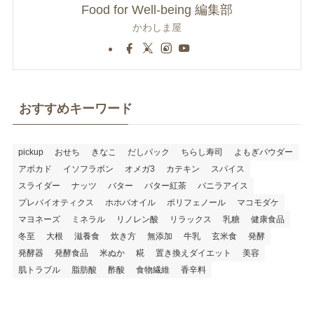
Food for Well-being 編集部
かわしま屋
おすすめキーワード
pickup
おせち
きなこ
だしパック
ちらし寿司
よもぎパウダー
アボカド
イソフラボン
オメガ3
カテキン
スパイス
スライダー
ナッツ
バター
バター紅茶
バニラアイス
プレバイオティクス
ホホバオイル
ポリフェノール
マコモダケ
マヨネーズ
ミネラル
リノレン酸
リラックス
乳糖
健康食品
冬至
大根
滋養食
炊き方
無添加
牛乳
玄米食
発酵
発酵器
発酵食品
米ぬか
糀
置き換えダイエット
美容
肌トラブル
脂肪酸
酢酸
食物繊維
香辛料