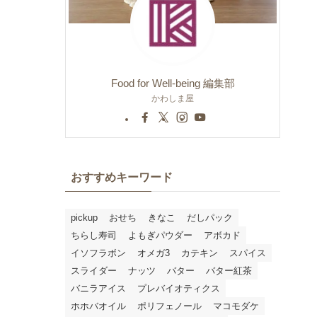
Food for Well-being 編集部
かわしま屋
おすすめキーワード
pickup
おせち
きなこ
だしパック
ちらし寿司
よもぎパウダー
アボカド
イソフラボン
オメガ3
カテキン
スパイス
スライダー
ナッツ
バター
バター紅茶
バニラアイス
プレバイオティクス
ホホバオイル
ポリフェノール
マコモダケ