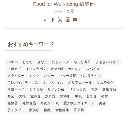
Food for Well-being 編集部
かわしま屋
おすすめキーワード
pickup
おせち
きなこ
だしパック
ちらし寿司
よもぎパウダー
アボカド
イソフラボン
オメガ3
カテキン
スパイス
スライダー
ナッツ
バター
バター紅茶
バニラアイス
プレバイオティクス
ホホバオイル
ポリフェノール
マコモダケ
マヨネーズ
ミネラル
リノレン酸
リラックス
乳糖
健康食品
冬至
大根
滋養食
炊き方
無添加
牛乳
玄米食
発酵
発酵器
発酵食品
米ぬか
糀
置き換えダイエット
美容
肌トラブル
脂肪酸
酢酸
食物繊維
香辛料