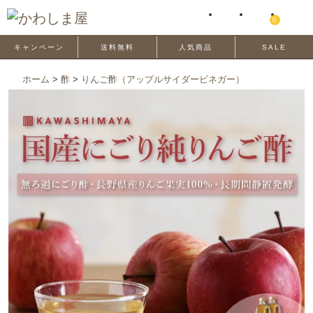
0
キャンペーン
送料無料
人気商品
SALE
ホーム
>
酢
>
りんご酢（アップルサイダービネガー）