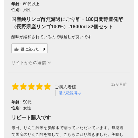
年齢:
60代以上
性別:
男性
国産純リンゴ酢無濾過にごり酢・180日間静置発酵
（長野県産リンゴ100%）-1800ml ×2個セット
酸味が緩和されているので喉越しが良いです
役に立った
0
サイトからの返信
会員登録ありがとうございます！
12か月前
ご購入者様
購入確認済み
＼ ご登録の感謝を込めて ／
新規会員様限定
特典クーポン
年齢:
50代
性別:
女性
新規会員様限定
リピート購入です
300
今すぐ使える
円OFFクーポン
を
300
毎日、りんご酢等を炭酸水で割っていただいています。無濾過
ご用意しました🎁
円OFF
で国産のりんご酢を探して、こちらに辿り着きました。美味し