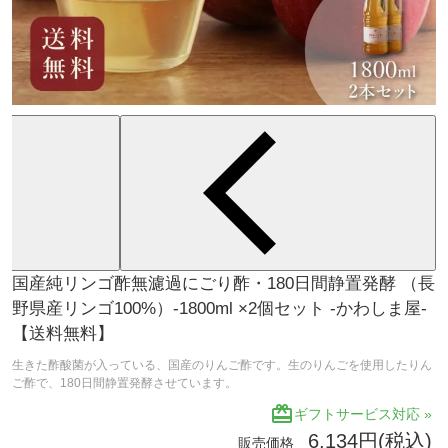
国産純リンゴ酢無濾過にごり酢・180日間静置発酵 （長
野県産リンゴ100%）-1800ml ×2個セット -かわしま屋-
【送料無料】
生きた酢酸菌が入っている、国産のりんご酢です。生のりんごを使用したりん
ご酢で、180日間静置発酵させています。
redeem
ギフトサービス対応 »
6,134円(税込)
販売価格