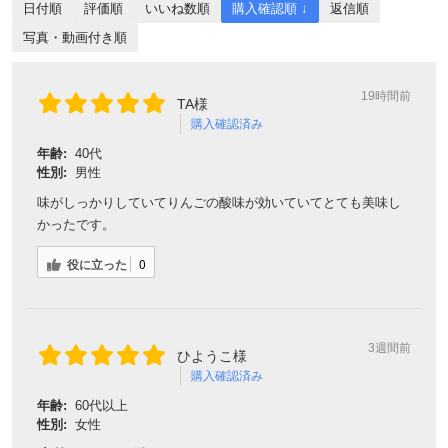
日付順
評価順
いいね数順
購入確認順 ↓
返信順
写真・動画付き順
19時間前
TA様
購入確認済み
年齢:
40代
性別:
男性
味がしっかりしていてりんごの酸味が効いていてとても美味し
かったです。
役に立った
0
3週間前
ひようこ様
購入確認済み
年齢:
60代以上
性別:
女性