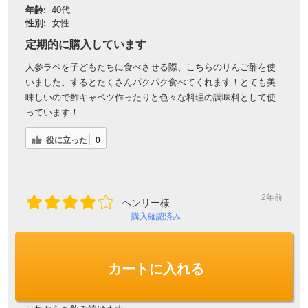
年齢:
40代
性別:
女性
定期的に購入しています
人参ラペを子どもたちに食べさせる際、こちらのりんご酢を使
いました。するとたくさんパクパク食べてくれます！とても美
味しいので酢キャベツ作ったりと色々な料理の調味料として使
っています！
役に立った
0
2年前
ヘンリー様
購入確認済み
年齢:
60代以上
性別:
男性
カートに入れる
飲みやすい
イタリア産より飲み易いかな