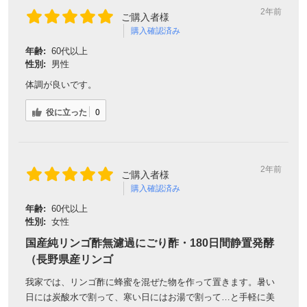
2年前
ご購入者様
購入確認済み
年齢:
60代以上
性別:
男性
体調が良いです。
役に立った
0
2年前
ご購入者様
購入確認済み
年齢:
60代以上
性別:
女性
国産純リンゴ酢無濾過にごり酢・180日間静置発酵
（長野県産リンゴ
我家では、リンゴ酢に蜂蜜を混ぜた物を作って置きます。暑い
日には炭酸水で割って、寒い日にはお湯で割って…と手軽に美