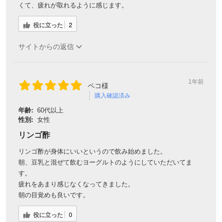
くて、疲れが取れるように感じます。
役に立った
2
対象者：かわしま屋で初めてお買い物をされる方
利用条件：3,000円以上のお買い物でご利用いただけます
サイトからの返信
ご利用回数：お一人様1回限り
※他のクーポンとの併用はできません
1年前
ペコ様
購入確認済み
クーポンのご利用方法はこちら >>
年齢:
60代以上
性別:
女性
リンゴ酢
リンゴ酢が身体にいいというので飲み始めました。
朝、豆乳と混ぜて飲むヨーグルトのようにしていただいてま
す。
疲れをあまり感じなくなってきました。
朝の目覚めも良いです。
役に立った
0