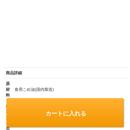
商品詳細
原
材
食用こめ油(国内製造)
料
内
カートに入れる
容
810g
量
生