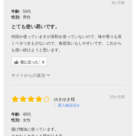
9か月前
年齢:
50代
性別:
男性
とても使い易いです。
何回か使っていますが溶剤を使っていないので、味や香りも良
くベタつきも少ないので、食器洗いもしやすいです。これから
も使い続けようと思います。
役に立った
0
サイトからの返信
10か月前
ゆきゆき様
購入確認済み
年齢:
40代
性別:
女性
揚げ物油に使っています。
クセなくカラッと揚がります。