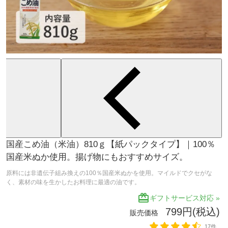
国産こめ油（米油）810ｇ【紙パックタイプ】｜100％
国産米ぬか使用。揚げ物にもおすすめサイズ。
原料には非遺伝子組み換えの100％国産米ぬかを使用。マイルドでクセがな
く、素材の味を生かしたお料理に最適の油です。
redeem
ギフトサービス対応 »
799円(税込)
販売価格
17件