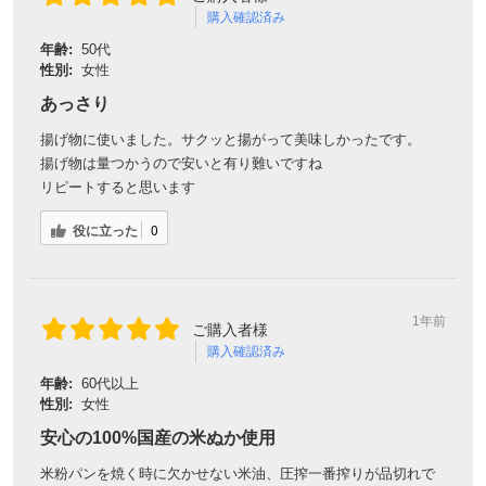
購入確認済み
年齢:
50代
性別:
女性
あっさり
揚げ物に使いました。サクッと揚がって美味しかったです。
揚げ物は量つかうので安いと有り難いですね
リピートすると思います
役に立った
0
1年前
ご購入者様
購入確認済み
年齢:
60代以上
性別:
女性
安心の100%国産の米ぬか使用
米粉パンを焼く時に欠かせない米油、圧搾一番搾りが品切れで