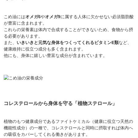
こめ油には
オメガ6
や
オメガ9
に属する人体に欠かせない必須脂肪酸
対象者：かわしま屋で初めてお買い物をされる方
が豊富に含まれます。
利用条件：3,000円以上のお買い物でご利用いただけます
これらの栄養素は体内で合成することができないため、食物から摂
ご利用回数：お一人様1回限り
る必要があります。
※他のクーポンとの併用はできません
また、
いきいきと元気な身体をつくってくれるビタミンE類
など、
健康維持に役立つ成分も多く含まれます。
他にも、身体に嬉しい豊富な成分が含まれています。
クーポンのご利用方法はこちら >>
コレステロールから身体を守る「植物ステロール」
植物のもつ健康成分であるファイトケミカル（健康に役立つ天然の
機能性成分）の一種で、コレステロールと同時に摂取すれば体内へ
の吸収をカバーしてくれる働きがあります。