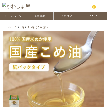
0
キャンペーン
送料無料
人気商品
SALE
ホーム
>
油
>
米油（こめ油）