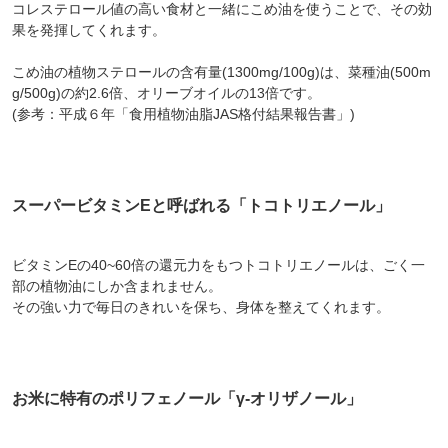
コレステロール値の高い食材と一緒にこめ油を使うことで、その効
果を発揮してくれます。
こめ油の植物ステロールの含有量(1300mg/100g)は、菜種油(500m
g/500g)の約2.6倍、オリーブオイルの13倍です。
(参考：平成６年「食用植物油脂JAS格付結果報告書」)
スーパービタミンEと呼ばれる「トコトリエノール」
ビタミンEの40~60倍の還元力をもつトコトリエノールは、ごく一
部の植物油にしか含まれません。
その強い力で毎日のきれいを保ち、身体を整えてくれます。
お米に特有のポリフェノール「γ-オリザノール」