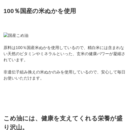
100％国産の米ぬかを使用
原料は100％国産米ぬかを使用しているので、精白米には含まれな
い天然のビタミンやミネラルといった、玄米の健康パワーが凝縮さ
れています。
非遺伝子組み換えの米ぬかのみを使用しているので、安心して毎日
お使いいただけます。
会員登録ありがとうございます！
＼ ご登録の感謝を込めて ／
新規会員様限定
特典クーポン
新規会員様限定
300
今すぐ使える
円OFFクーポン
を
300
こめ油には、健康を支えてくれる栄養が盛
ご用意しました🎁
円OFF
り沢山。