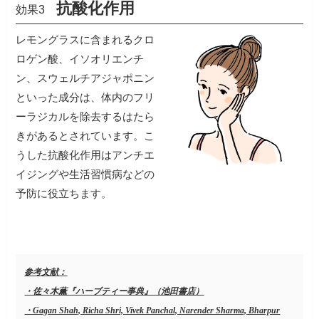
抗酸化作用
効果3
レモングラスに含まれるクロ
ロゲン酸、イソオリエンチ
ン、スウェルチアジャポニン
といった成分は、体内のフリ
ーラジカルを除去するはたら
きがあるとされています。こ
うした抗酸化作用はアンチエ
イジングや生活習慣病などの
予防に役立ちます。
参考文献：
・佐々木薫『ハーブティー事典』（池田書店）
・Gagan Shah, Richa Shri, Vivek Panchal, Narender Sharma, Bharpur