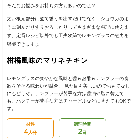
そんなお悩みをお持ちの方も多いのでは？
太い根元部分は煮て香りを出すだけでなく、ショウガのよ
うに刻んだりすりおろしたりしてさまざまな料理に使えま
す。
定番レシピ以外でも工夫次第でレモングラスの魅力を
堪能できますよ！
柑橘風味のマリネチキン
レモングラスの爽やかな風味と醤＆お酢＆ナンプラーの食
欲をそそる味わいが融合。
見た目も美しいのでおもてなし
にもどうぞ。
ナンプラーが苦手な方は醤油や塩に替えて
も、パクチーが苦手な方はチャービルなどに替えてもOKで
す。
材料
調理時間
4
2
人分
日