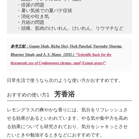
・排尿の問題
・暑い気候での夏バテ症状
・消化や吐き気
・月経の問題
・頭痛、筋肉のけいれん、けいれん、リウマチなど
参考文献：Gagan Shah, Richa Shri, Vivek Panchal, Narender Sharma,
Bharpur Singh, and A. S. Mann（2011）
“Scientific basis for the
therapeutic use of Cymbopogon citratus, stapf (Lemon grass)”
日常生活で使うなら次のような使い方がおすすめです。
芳香浴
おすすめの使い方1
レモングラスの爽やかな香りには、気分をリフレッシュさ
せる効果があるといわれています。
やる気や集中力を高め
る効果についても研究されており、気分をシャキッとさせ
たいときや勉強するときなどにおすすめです。