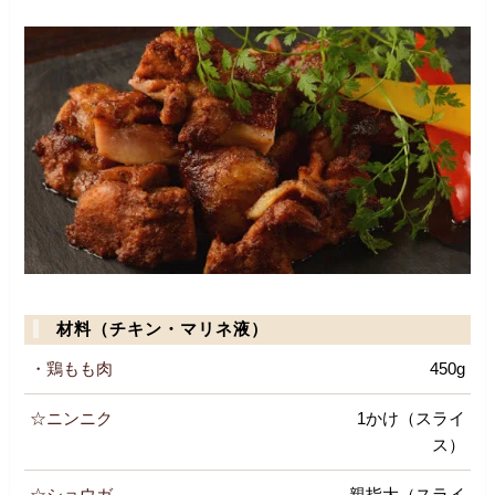
材料（チキン・マリネ液）
・鶏もも肉
450g
☆ニンニク
1かけ（スライ
ス）
☆ショウガ
親指大（スライ