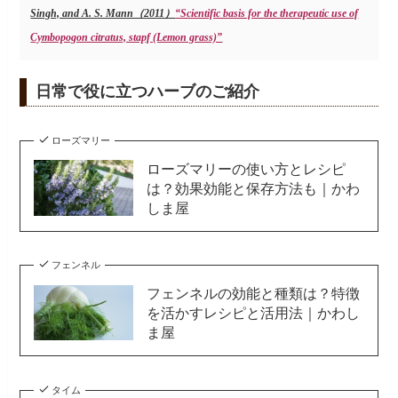
Singh, and A. S. Mann（2011）
“Scientific basis for the therapeutic use of
Cymbopogon citratus, stapf (Lemon grass)”
日常で役に立つハーブのご紹介
ローズマリー
ローズマリーの使い方とレシピ
は？効果効能と保存方法も｜かわ
しま屋
フェンネル
フェンネルの効能と種類は？特徴
を活かすレシピと活用法｜かわし
ま屋
タイム