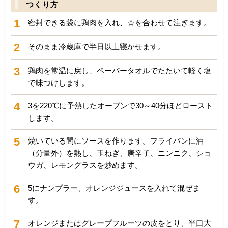
つくり方
1
密封できる袋に鶏肉を入れ、☆を合わせて注ぎます。
2
そのまま冷蔵庫で半日以上寝かせます。
3
鶏肉を常温に戻し、ペーパータオルでたたいて軽く塩
で味つけします。
4
3を220℃に予熱したオーブンで30～40分ほどロースト
します。
5
焼いている間にソースを作ります。フライパンに油
（分量外）を熱し、玉ねぎ、唐辛子、ニンニク、ショ
ウガ、レモングラスを炒めます。
6
5にナンプラー、オレンジジュースを入れて混ぜま
す。
7
オレンジまたはグレープフルーツの皮をとり、半口大