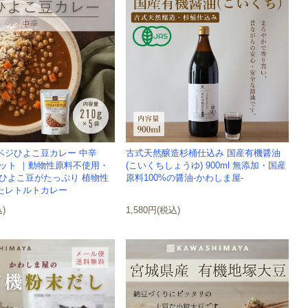
ベジひよこ豆カレー 中辛
古式天然醸造杉桶仕込み 国産有機醤油
袋セット ｜動物性原料不使用・
(こいくちしょうゆ) 900ml 無添加・国産
 ひよこ豆がたっぷり 植物性
原料100%の醤油-かわしま屋-
たレトルトカレー
込)
1,580円(税込)