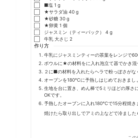
▢
■塩
1
g
▢
★サラダ油
40
g
▢
★砂糖
30
g
▢
★卵黄
1
個
▢
ジャスミン（ティーパック）
4
g
▢
牛乳
大さじ
2
作り方
牛乳にジャスミンティーの茶葉をレンジで60
ボウルに★の材料をに入れ泡立て器でかき混
２に■の材料を入れたらヘラで粉っぽさがな
オーブンを180℃に予熱しはじめておきまし
生地を台に置き、めん棒で5ミリほどの厚さ
OKです。
予熱したオーブンに入れ180℃で15分程焼き
焼けたら取り出しでアミの上などで冷ました
この