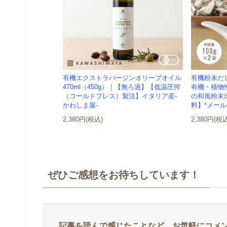
有機エクストラバージンオリーブオイル
有機粉末だし
470ml（450g）｜【無ろ過】【低温圧搾
有機・植物
（コールドプレス）製法】イタリア産-
の和風粉末
かわしま屋-
料】*メール
2,380円(税込)
2,380円(税
ぜひご感想をお待ちしています！