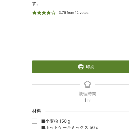
す。
3.75
from
12
votes
印刷
調理時間
hour
1
hr
材料
▢
■小麦粉
150
g
▢
■ ホットケーキミックス
50
g