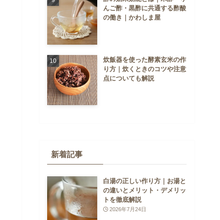
んご酢・黒酢に共通する酢酸
の働き｜かわしま屋
炊飯器を使った酵素玄米の作
り方｜炊くときのコツや注意
点についても解説
新着記事
白湯の正しい作り方｜お湯と
の違いとメリット・デメリッ
トを徹底解説
2026年7月24日