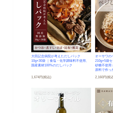
大田記念病院が考えただしパック
オーサワの
10g×30袋 ｜食塩・化学調味料不使用、
210g×5
国産素材100%のだしパック
砂糖不使用
原料で作っ
1,674円(税込)
2,160円(税