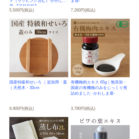
ト（ラッピング含む）-かわしま
ま屋-
屋-【送料無料】
5,500円(税込)
7,260円(税込)
国産特級和せいろ ｜追加用・蓋
有機梅肉エキス 65g｜無添加・
｜天然木・30cm
国産の有機梅のみをじっくり煮
詰めました -かわしま屋-
9,900円(税込)
3,780円(税込)