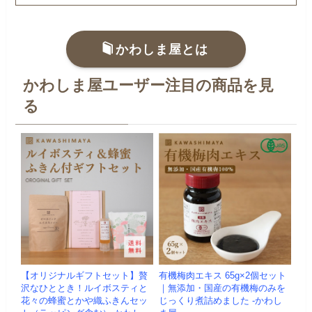
かわしま屋とは
かわしま屋ユーザー注目の商品を見
る
【オリジナルギフトセット】贅
有機梅肉エキス 65g×2個セット
沢なひととき！ルイボスティと
｜無添加・国産の有機梅のみを
花々の蜂蜜とかや織ふきんセッ
じっくり煮詰めました -かわし