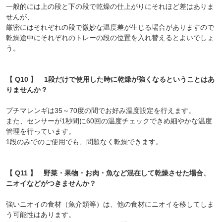
一般的には上の段と下の段で乾燥の仕上がりにそれほど差はありま
せんが、
厳密にはそれぞれの段で微妙な温度差が生じる場合がありますので
乾燥途中にそれぞれのトレーの段の位置を入れ替えるとよいでしょ
う。
【 Q10 】 1段だけで使用した時に乾燥が強くなるということはあ
りませんか？
プチマレンギは35～70度の間でお好み温度設定を行えます。
また、センサーが1秒間に60回の温度チェックできめ細やかな温度
管理を行っています。
1段のみでのご使用でも、問題なく乾燥できます。
【 Q11 】 野菜・果物・お肉・魚など混在して乾燥させた場合、
ニオイなどがつきませんか？
強いニオイの食材（魚介類等）は、他の食材にニオイを移してしま
う可能性はあります。