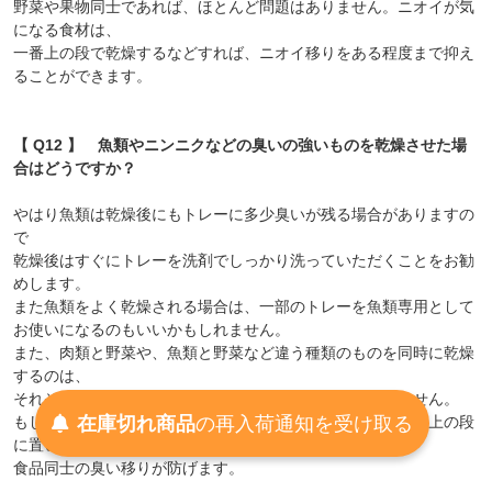
野菜や果物同士であれば、ほとんど問題はありません。ニオイが気
になる食材は、
一番上の段で乾燥するなどすれば、ニオイ移りをある程度まで抑え
ることができます。
【 Q12 】 魚類やニンニクなどの臭いの強いものを乾燥させた場
合はどうですか？
やはり魚類は乾燥後にもトレーに多少臭いが残る場合がありますの
で
乾燥後はすぐにトレーを洗剤でしっかり洗っていただくことをお勧
めします。
また魚類をよく乾燥される場合は、一部のトレーを魚類専用として
お使いになるのもいいかもしれません。
また、肉類と野菜や、魚類と野菜など違う種類のものを同時に乾燥
するのは、
それぞれの乾燥時間も違いますのであまりおすすめできません。
在庫切れ商品
の
再入荷
通知を
受け取る
もし、一緒に乾燥する場合は、比較的臭いの強いものは一番上の段
に置いて乾燥させて下さい。
食品同士の臭い移りが防げます。