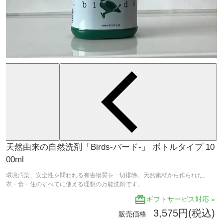
天然由来の自然洗剤「Birds-バード-」 ボトルタイプ 10
00ml
環境汚染、安全性を問われる有害物質を一切排除。天然素材から作られた、
衣・食・住のすべてに使える理想の万能洗剤です。
redeem
ギフトサービス対応 »
3,575円(税込)
販売価格