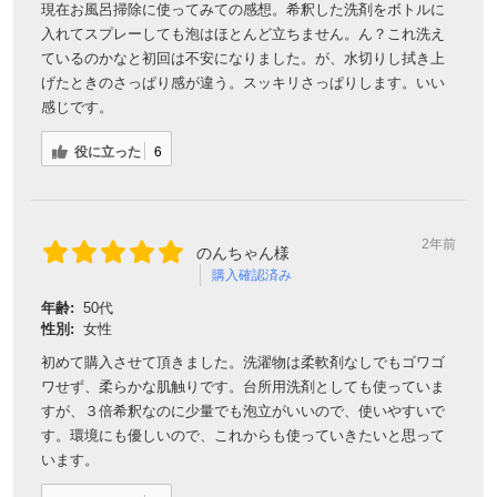
現在お風呂掃除に使ってみての感想。希釈した洗剤をボトルに
入れてスプレーしても泡はほとんど立ちません。ん？これ洗え
ているのかなと初回は不安になりました。が、水切りし拭き上
げたときのさっぱり感が違う。スッキリさっぱりします。いい
感じです。
役に立った
6
2年前
のんちゃん様
購入確認済み
年齢:
50代
性別:
女性
初めて購入させて頂きました。洗濯物は柔軟剤なしでもゴワゴ
ワせず、柔らかな肌触りです。台所用洗剤としても使っていま
すが、３倍希釈なのに少量でも泡立がいいので、使いやすいで
す。環境にも優しいので、これからも使っていきたいと思って
います。