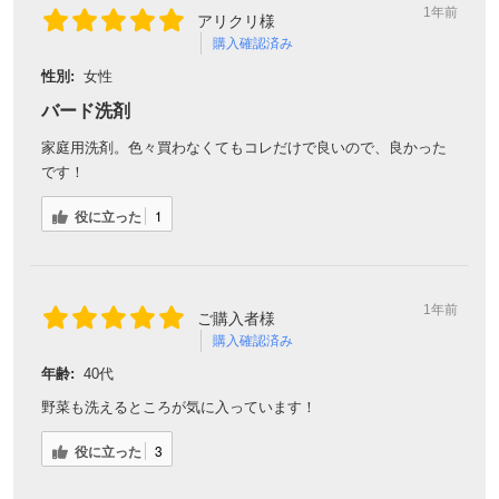
1年前
アリクリ様
購入確認済み
対象者：かわしま屋で初めてお買い物をされる方
性別:
女性
利用条件：3,000円以上のお買い物でご利用いただけます
バード洗剤
ご利用回数：お一人様1回限り
※他のクーポンとの併用はできません
家庭用洗剤。色々買わなくてもコレだけで良いので、良かった
です！
役に立った
1
クーポンのご利用方法はこちら >>
1年前
ご購入者様
購入確認済み
年齢:
40代
野菜も洗えるところが気に入っています！
役に立った
3