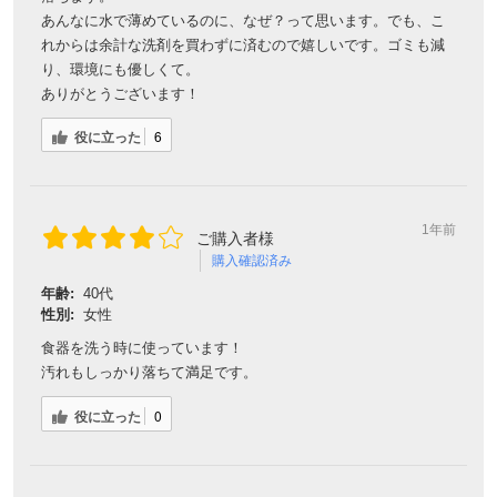
あんなに水で薄めているのに、なぜ？って思います。でも、こ
れからは余計な洗剤を買わずに済むので嬉しいです。ゴミも減
り、環境にも優しくて。
ありがとうございます！
役に立った
6
1年前
ご購入者様
購入確認済み
年齢:
40代
会員登録ありがとうございます！
性別:
女性
＼ ご登録の感謝を込めて ／
食器を洗う時に使っています！
新規会員様限定
特典クーポン
汚れもしっかり落ちて満足です。
新規会員様限定
役に立った
0
300
今すぐ使える
円OFFクーポン
を
300
ご用意しました🎁
円OFF