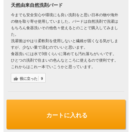
天然由来自然洗剤バード
今までも安全安心や環境にも良い洗剤をと思い日本の物や海外
の物を取り寄せ使用していました。バードは自然洗剤で洗濯は
もちろん食器洗いその他色々使えるとのことで購入してみまし
た。
洗濯後はやはり柔軟剤を使用しないと繊維が固くなる気がしま
すが、少ない量で済むのでいいと思います。
食器洗いには水で3倍くらいに薄めても汚れ落ちがいいです。
ひとつの洗剤で住まいの色んなところに使えるので便利です。
これからはこれ一本でいこうかと思っています。
役に立った
9
3年前
桜文鳥様
購入確認済み
カートに入れる
年齢:
50代
性別:
女性