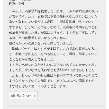
性別:
女性
10年以上、石鹸洗剤を使用しています。一般の合成洗剤の臭い
が苦手です。ただ、石鹸では下着の加齢臭やエプロンについた
臭いが取れにくい気がする反面、二層式洗濯機で洗っていて、
すすぎも十分しているつもりなのに、洗濯後に時間がたつと石
鹸成分が変化した臭いが気になります。すすぎを丁寧にしてい
る分、水の使用量も多いかもしれません。
他に何かいい洗剤がないかと探していました。
「Birds-バード-」はすすぎが１回でいいので水の節約になるこ
と、石鹸では洗えないものも洗えること、環境に配慮している
ことなどから購入してみました。
すすぎの水がなかなかきれいにならないので大丈夫かなと思い
ましたが、余分な水を使わずとも洗剤の残り感はありません。
しかも、しっかり乾かした後は下着やエプロンの臭いが今まで
よりなくなっていて大満足です。あとはコスパの問題ですが、
まずはしばらく使ってみようと思います。
役に立った
8