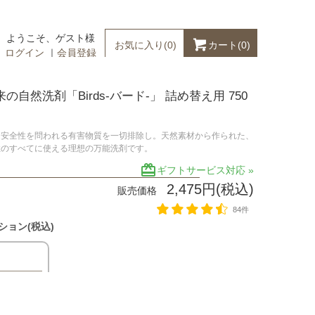
ようこそ、ゲスト様
カート(
0
)
お気に入り(
0
)
ログイン
｜
会員登録
の自然洗剤「Birds-バード-」 詰め替え用 750
、安全性を問われる有害物質を一切排除し。天然素材から作られた、
住のすべてに使える理想の万能洗剤です。
redeem
ギフトサービス対応 »
2,475円(税込)
販売価格
84件
ション(税込)