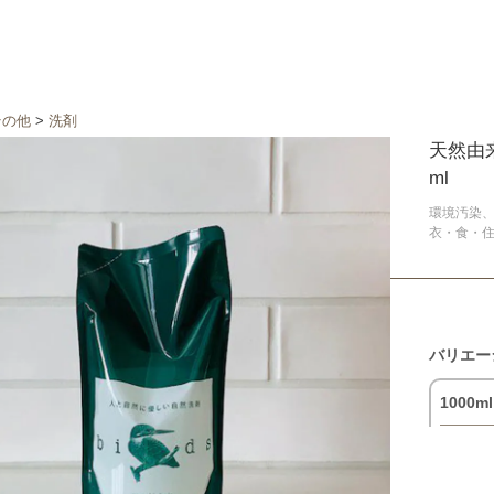
その他
>
洗剤
天然由来
ml
環境汚染
衣・食・
バリエー
1000ml
3,575円