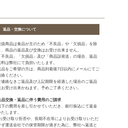
返品・交換について
取扱商品は食品が主のため「不良品」や「欠損品」を除
き、商品の返品及び交換はお受け出来ません。
「不良品」「欠損品」及び「商品誤発送」の場合、返品
送料は弊社にて負担いたします。
返品をご希望の方は、商品到着後7日以内にメールにてご
連絡ください。
ご連絡なきご返品及び上記期限を経過した場合のご返品
はお受け出来かねます。予めご了承ください。
良品交換・返品に伴う費用のご請求
以下の費用を差し引かせていただき、銀行振込にて返金
いたします。
(お受け取り拒否や、長期不在等によりお受け取りいただ
けず運送会社での保管期限が過ぎた為に、弊社へ返送と