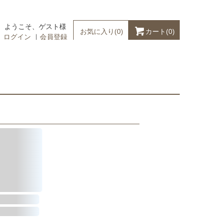
ようこそ、ゲスト様
カート(
0
)
お気に入り(
0
)
ログイン
｜
会員登録