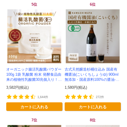
5位
6位
オーガニック腸活乳酸菌パウダー
古式天然醸造杉桶仕込み 国産有
100g 1袋 乳酸菌 粉末 発酵食品由
機醤油(こいくちしょうゆ) 900ml
来の植物性乳酸菌30兆個入り！有
無添加・国産原料100%の醤油-か
機JAS認定 -かわしま屋- 【送料無
わしま屋-
3,582円(税込)
1,580円(税込)
料】 *メ...
1,644件
272件
カートに入れる
カートに入れる
7位
8位