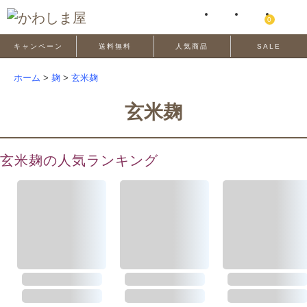
0
キャンペーン
送料無料
人気商品
SALE
ホーム
>
麹
>
玄米麹
玄米麹
玄米麹の人気ランキング