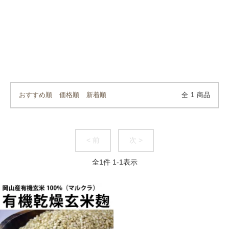
おすすめ順
価格順
新着順
全
1
商品
< 前
次 >
全
1
件
1
-
1
表示