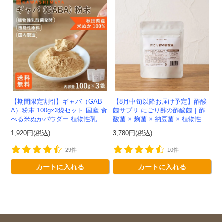
【期間限定割引】ギャバ（GAB
【8月中旬以降お届け予定】酢酸
A）粉末 100g×3袋セット 国産 食
菌サプリ-にごり酢の酢酸菌｜酢
べる米ぬかパウダー 植物性乳酸
酸菌 × 麹菌 × 納豆菌 × 植物性乳
菌発酵 -かわしま屋- 【送料無
酸菌20兆個を一粒に凝縮-かわし
1,920円(税込)
3,780円(税込)
料】*メール便での発送...
ま屋-【送料無料】*メ...
会員登録ありがとうございます！
29件
10件
＼ ご登録の感謝を込めて ／
カートに入れる
カートに入れる
新規会員様限定
特典クーポン
新規会員様限定
300
今すぐ使える
円OFFクーポン
を
300
ご用意しました🎁