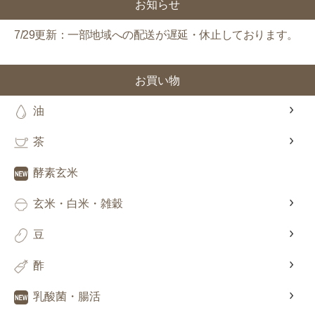
円OFF
お知らせ
7/29更新：一部地域への配送が遅延・休止しております。
対象者：かわしま屋で初めてお買い物をされる方
利用条件：3,000円以上のお買い物でご利用いただけます
お買い物
ご利用回数：お一人様1回限り
※他のクーポンとの併用はできません
油
茶
クーポンのご利用方法はこちら >>
酵素玄米
玄米・白米・雑穀
豆
酢
乳酸菌・腸活