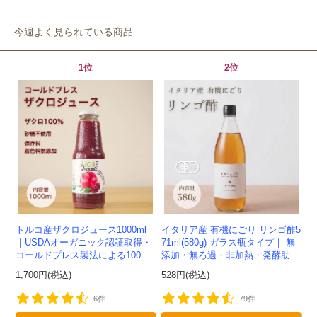
今週よく見られている商品
1位
2位
トルコ産ザクロジュース1000ml
イタリア産 有機にごり リンゴ酢5
｜USDAオーガニック認証取得・
71ml(580g) ガラス瓶タイプ｜ 無
コールドプレス製法による100%
添加・無ろ過・非加熱・発酵助剤
ザクロジュース
不使用のアップルサイダービネガ
1,700円(税込)
528円(税込)
ー -かわしま屋-
6件
79件