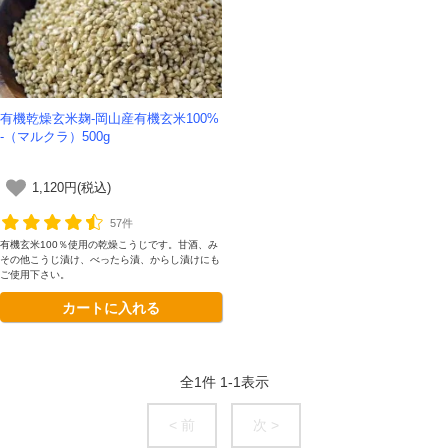
有機乾燥玄米麹-岡山産有機玄米100%
-（マルクラ）500g
1,120円(税込)
57件
有機玄米100％使用の乾燥こうじです。甘酒、み
その他こうじ漬け、べったら漬、からし漬けにも
ご使用下さい。
カートに入れる
全
1
件
1
-
1
表示
< 前
次 >