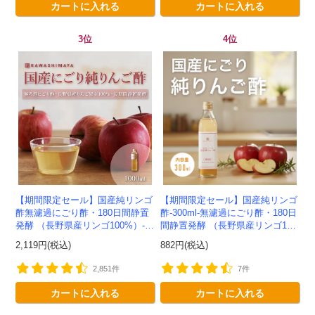
カートに入れる
カートに入れる
3位
4位
【期間限定セール】国産純リンゴ
【期間限定セール】国産純リンゴ
酢無濾過にごり酢・180日間静置
酢-300ml-無濾過にごり酢・180日
発酵 （長野県産リンゴ100%）-1
間静置発酵 （長野県産リンゴ10
000ml-かわしま屋-
0%）-かわしま屋-
2,119円(税込)
882円(税込)
2,851件
7件
カートに入れる
カートに入れる