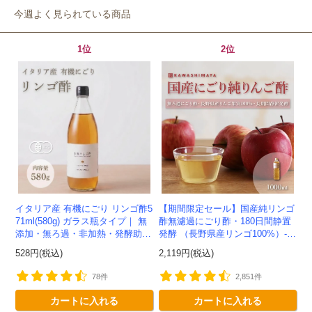
今週よく見られている商品
1位
2位
イタリア産 有機にごり リンゴ酢5
【期間限定セール】国産純リンゴ
71ml(580g) ガラス瓶タイプ｜ 無
酢無濾過にごり酢・180日間静置
添加・無ろ過・非加熱・発酵助剤
発酵 （長野県産リンゴ100%）-1
不使用のアップルサイダービネガ
000ml-かわしま屋-
528円(税込)
2,119円(税込)
ー -かわしま屋-
78件
2,851件
カートに入れる
カートに入れる