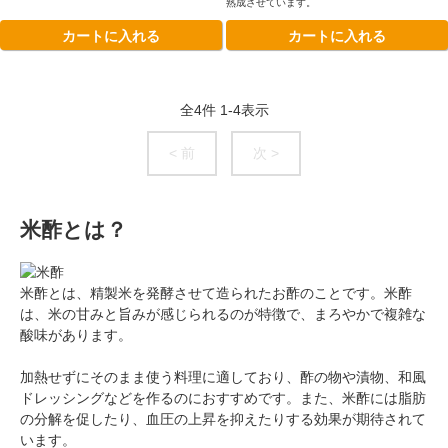
熟成させています。
カートに入れる
カートに入れる
全
4
件
1
-
4
表示
< 前
次 >
米酢とは？
米酢とは、精製米を発酵させて造られたお酢のことです。米酢
は、米の甘みと旨みが感じられるのが特徴で、まろやかで複雑な
酸味があります。
加熱せずにそのまま使う料理に適しており、酢の物や漬物、和風
ドレッシングなどを作るのにおすすめです。また、米酢には脂肪
の分解を促したり、血圧の上昇を抑えたりする効果が期待されて
います。