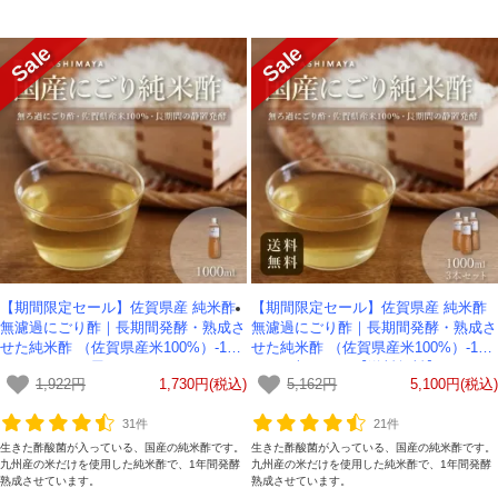
【期間限定セール】佐賀県産 純米酢
【期間限定セール】佐賀県産 純米酢
無濾過にごり酢｜長期間発酵・熟成さ
無濾過にごり酢｜長期間発酵・熟成さ
せた純米酢 （佐賀県産米100%）-100
せた純米酢 （佐賀県産米100%）-100
0ml- かわしま屋
0ml- 3本セット 【送料無料】 かわし
1,922円
1,730円(税込)
5,162円
5,100円(税込)
ま屋
31件
21件
生きた酢酸菌が入っている、国産の純米酢です。
生きた酢酸菌が入っている、国産の純米酢です。
九州産の米だけを使用した純米酢で、1年間発酵
九州産の米だけを使用した純米酢で、1年間発酵
熟成させています。
熟成させています。