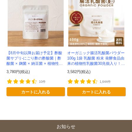
クーポンのご利用方法はこちら >>
【8月中旬以降お届け予定】酢酸
オーガニック腸活乳酸菌パウダー
菌サプリ-にごり酢の酢酸菌｜酢
100g 1袋 乳酸菌 粉末 発酵食品由
酸菌 × 麹菌 × 納豆菌 × 植物性乳
来の植物性乳酸菌30兆個入り！有
酸菌20兆個を一粒に凝縮-かわし
機JAS認定 -かわしま屋- 【送料無
3,780円(税込)
3,582円(税込)
ま屋-【送料無料】*メ...
料】 *メ...
10件
1,644件
カートに入れる
カートに入れる
お知らせ