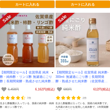
カートに入れる
カートに入れる
【期間限定セール】佐賀県産 純米
【期間限定セール】佐賀県産 純米酢-
酢・純柿酢・リンゴ酢 無濾過にごり
300ml- 無濾過にごり酢｜長期間発
酢｜長期間発酵・熟成させた純米酢・
酵・熟成させた純米酢 （佐賀県産米1
純柿酢・純リンゴ酢 -1000ml- 3本セッ
00%）-かわしま屋-
6,458円
6,162円(税込)
680円
612円(税込)
ト 【送料無料】 かわしま屋
7件
2件
生きた酢酸菌が入っている、国産の純米酢・純柿
生きた酢酸菌が入っている、国産の純米酢です。
酢・純リンゴ酢です。
九州産の米だけを使用した純米酢で、1年間発酵