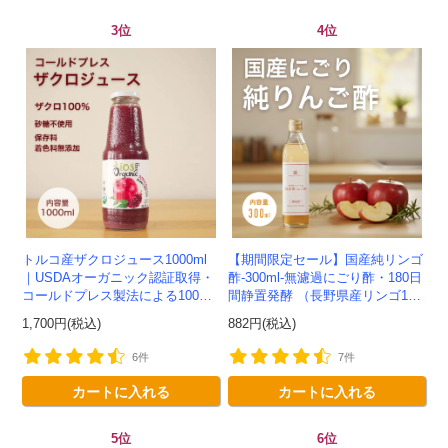
3位
4位
トルコ産ザクロジュース1000ml
【期間限定セール】国産純リンゴ
｜USDAオーガニック認証取得・
酢-300ml-無濾過にごり酢・180日
コールドプレス製法による100%
間静置発酵 （長野県産リンゴ10
ザクロジュース
0%）-かわしま屋-
1,700円(税込)
882円(税込)
6件
7件
カートに入れる
カートに入れる
5位
6位