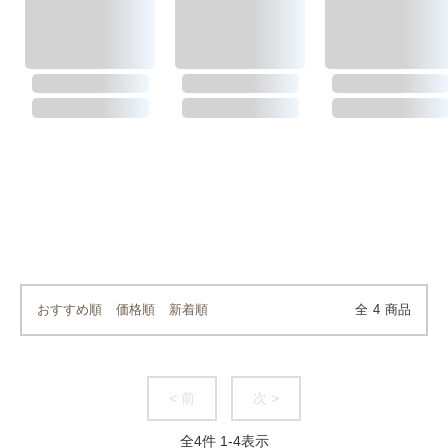
おすすめ順
価格順
新着順
全
4
商品
< 前
次 >
全
4
件
1
-
4
表示