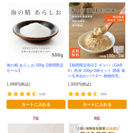
会員登録ありがとうございます！
＼ ご登録の感謝を込めて ／
新規会員様限定
特典クーポン
新規会員様限定
海の精 あらしお 500g【期間限定
【期間限定割引】ギャバ（GAB
300
今すぐ使える
円OFFクーポン
を
300
セール】
A）粉末 100g×3袋セット 国産 食
べる米ぬかパウダー 植物性乳酸
ご用意しました🎁
円OFF
菌発酵 -かわしま屋- 【送料無
1,099円(税込)
1,920円(税込)
料】*メール便での発送...
63件
29件
カートに入れる
カートに入れる
対象者：かわしま屋で初めてお買い物をされる方
利用条件：3,000円以上のお買い物でご利用いただけます
ご利用回数：お一人様1回限り
7位
8位
※他のクーポンとの併用はできません