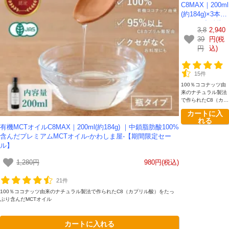
C8MAX｜200ml
(約184g)×3本セ
ット ｜中鎖脂
3,8
2,940
肪酸100%含ん
39
円(税
だプレミアムM
円
込)
CTオイル-かわ
しま屋-【期間
限定セール】
15件
100％ココナッツ由
来のナチュラル製法
で作られたC8（カプ
リル酸）をたっぷり
カートに入
含んだMCTオイル
れる
有機MCTオイルC8MAX｜200ml(約184g) ｜中鎖脂肪酸100%
含んだプレミアムMCTオイル-かわしま屋-【期間限定セー
ル】
1,280円
980円(税込)
21件
100％ココナッツ由来のナチュラル製法で作られたC8（カプリル酸）をたっ
ぷり含んだMCTオイル
カートに入れる