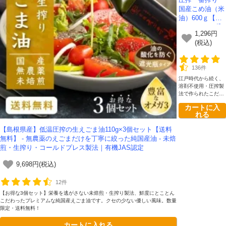
圧搾一番搾り
国産こめ油（米
油）600ｇ【紙
パックタイプ】
1,296円
｜国産原料使
(税込)
用・溶剤を使わ
ないで抽出した
安心安全なこめ
136件
油
江戸時代から続く、
溶剤不使用・圧搾製
法で作られたこだわ
りの国産こめ油で
カートに入
す。原料には非遺伝
れる
子組み換えの国産米
ぬかを使用。マイル
【島根県産】低温圧搾の生えごま油110g×3個セット【送料
ドでクセがなく、素
無料】 - 無農薬のえごまだけを丁寧に絞った純国産油 - 未焙
材の味を生かしたお
料理に最適の油で
煎・生搾り・コールドプレス製法｜有機JAS認定
す。
9,698円(税込)
12件
【お得な3個セット】栄養を逃がさない未焙煎・生搾り製法、鮮度にとことん
こだわったプレミアムな純国産えごま油です。クセの少ない優しい風味。数量
限定・送料無料！
カートに入れる