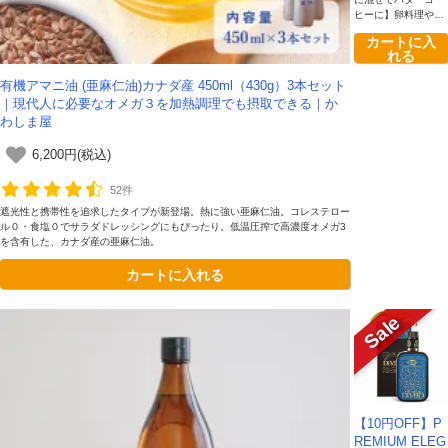
ヒーに】卵料理やパ
ンケーキはじめ、お
カートに入
料理の仕上げにも。
れる
有機アマニ油 (亜麻仁油)カナダ産 450ml（430g）3本セット
｜現代人に必要なオメガ３を加熱調理でも摂取できる｜か
わしま屋
6,200円(税込)
52件
遮光性と携帯性を追求したタイプが新登場。熱に強い亜麻仁油。コレステロー
ル０・食塩０でサラダドレッシングにもぴったり。低温圧搾で高濃度オメガ3
を含有した、カナダ産の亜麻仁油。
カートに入れる
【10円OFF】P
REMIUM ELEG