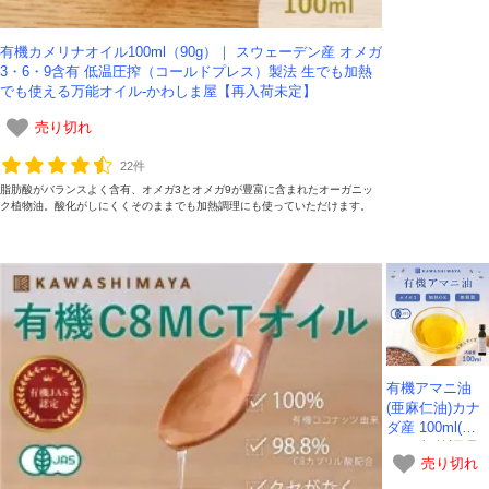
低温圧搾し、無濾
過・自然沈殿で果実
の魅力を凝縮しまし
有機カメリナオイル100ml（90g）｜ スウェーデン産 オメガ
た。酸度0.2~0.4％
3・6・9含有 低温圧搾（コールドプレス）製法 生でも加熱
の圧倒的鮮度と、ハ
でも使える万能オイル-かわしま屋【再入荷未定】
ーブ香る芳醇な味わ
いが特徴です。伝統
のボトルに詰めた本
売り切れ
物の味を、ぜひ生の
ままお楽しみくださ
22件
い。
脂肪酸がバランスよく含有、オメガ3とオメガ9が豊富に含まれたオーガニッ
ク植物油。酸化がしにくくそのままでも加熱調理にも使っていただけます。
有機アマニ油
(亜麻仁油)カナ
ダ産 100ml(約9
0g)｜加熱調理
売り切れ
可能な亜麻仁油
でオメガ３を食