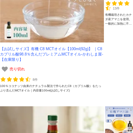
卓に｜-かわし
13件
ま屋-
有機栽培されたカナ
ダ産アマニを使用。
一般的に加熱に不向
きとされるアマニ油
ですが、本品は加熱
調理にも使える製法
で、毎日の炒め物や
料理にオメガ3を取
【お試しサイズ】有機 C8 MCTオイル【100ml(92g)】 ｜C8
り入れられます。45
カプリル酸98.8％含んだプレミアムMCTオイル-かわしま屋-
0mlと比べてコンパ
【在庫限り】
クトな100mlは、初
めての方や新鮮なう
ちに使い切りたい方
売り切れ
におすすめです。
8件
100％ココナッツ由来のナチュラル製法で作られたC8（カプリル酸）をたっ
ぷり含んだMCTオイル｜内容量100ml(お試しサイズ)