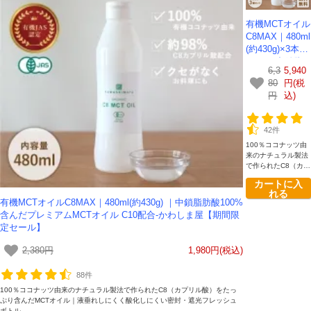
有機MCTオイル
C8MAX｜480ml
(約430g)×3本セ
ット ｜中鎖脂
6,3
5,940
肪酸100%含ん
80
円(税
だプレミアムM
円
込)
CTオイル C10
配合-かわしま
屋-【送料無
42件
料】【期間限定
100％ココナッツ由
セール】
来のナチュラル製法
で作られたC8（カプ
リル酸）をたっぷり
カートに入
含んだMCTオイル｜
れる
液垂れしにくい遮光
有機MCTオイルC8MAX｜480ml(約430g) ｜中鎖脂肪酸100%
フレッシュボトル
含んだプレミアムMCTオイル C10配合-かわしま屋【期間限
定セール】
2,380円
1,980円(税込)
88件
100％ココナッツ由来のナチュラル製法で作られたC8（カプリル酸）をたっ
ぷり含んだMCTオイル｜液垂れしにくく酸化しにくい密封・遮光フレッシュ
ボトル