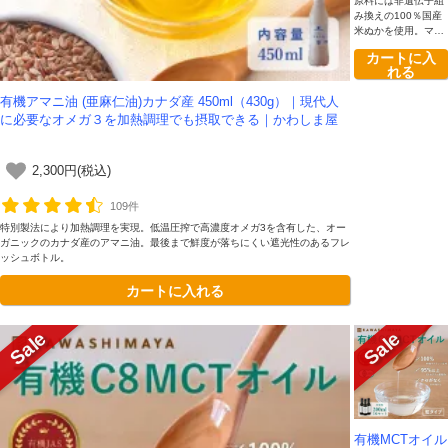
原料には非遺伝子組
み換えの100％国産
米ぬかを使用。マイ
ルドでクセがなく、
カートに入
素材の味を生かした
れる
お料理に最適の油で
す。
有機アマニ油 (亜麻仁油)カナダ産 450ml（430g）｜現代人
に必要なオメガ３を加熱調理でも摂取できる｜かわしま屋
2,300円(税込)
109件
特別製法により加熱調理を実現。低温圧搾で高濃度オメガ3を含有した、オー
ガニックのカナダ産のアマニ油。最後まで鮮度が落ちにくい遮光性のあるフレ
ッシュボトル。
カートに入れる
有機MCTオイル