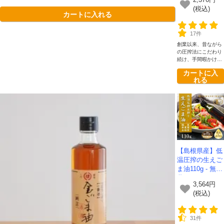
2,376円
(税込)
カートに入れる
17件
創業以来、昔ながら
の圧搾法にこだわり
続け、手間暇かけて
つくられたえごま油
カートに入
です。原料本来の風
れる
味や栄養分がそのま
まの自然の味や香り
をお楽しみくださ
い。
【島根県産】低
温圧搾の生えご
ま油110g - 無農
薬のえごまだけ
3,564円
を丁寧に絞った
(税込)
純国産油 - 未焙
煎・生搾り・コ
ールドプレス製
31件
法｜有機JAS認