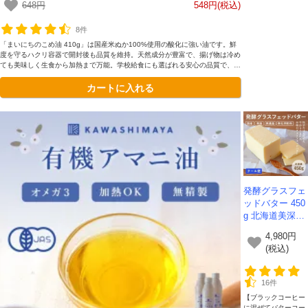
逸品です。
648円
548円(税込)
8件
「まいにちのこめ油 410g」は国産米ぬか100%使用の酸化に強い油です。鮮
度を守るハクリ容器で開封後も品質を維持。天然成分が豊富で、揚げ物は冷め
ても美味しく生食から加熱まで万能。学校給食にも選ばれる安心の品質で、毎
日の食卓に最適です。
カートに入れる
発酵グラスフェ
ッドバター 450
g 北海道美深町
産・有機肥料の
4,980円
牧草で育った牛
(税込)
から生まれたバ
ター *クール便
での発送*
16件
【ブラックコーヒー
に混ぜてバターコー