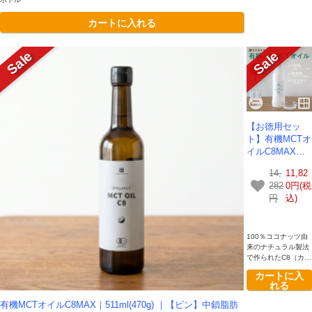
カートに入れる
【お徳用セッ
ト】有機MCTオ
イルC8MAX｜4
80ml(約430g)×6
14,
11,82
本セット ｜中
282
0円(税
鎖脂肪酸100%
円
込)
含んだプレミア
ムMCTオイル-
かわしま屋-
100％ココナッツ由
【送料無料】
来のナチュラル製法
【賞味期限2027
で作られたC8（カプ
年2月】
リル酸）をたっぷり
カートに入
含んだMCTオイル｜
れる
液垂れしにくい遮光
フレッシュボトル
有機MCTオイルC8MAX｜511ml(470g) ｜【ビン】中鎖脂肪