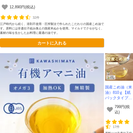
12,890円(税込)
32件
江戸時代から続く、溶剤不使用・圧搾製法で作られたこだわりの国産こめ油で
す。原料には非遺伝子組み換えの国産米ぬかを使用。マイルドでクセがなく、
素材の味を生かしたお料理に最適の油です。
カートに入れる
国産こめ油（米
油）810ｇ【紙
パックタイプ】
｜100％国産米
799円(税
ぬか使用。揚げ
込)
物にもおすすめ
サイズ。
17件