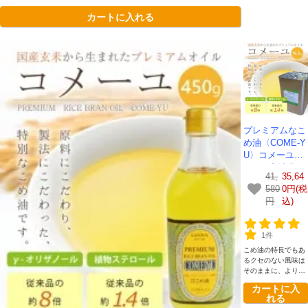
カートに入れる
プレミアムなこ
め油〈COME-Y
U〉コメーユ16.
5kg-三和油脂
41,
35,64
580
0円(税
円
込)
1件
こめ油の特長でもあ
るクセのない風味は
そのままに、より濃
厚になりました。
カートに入
れる