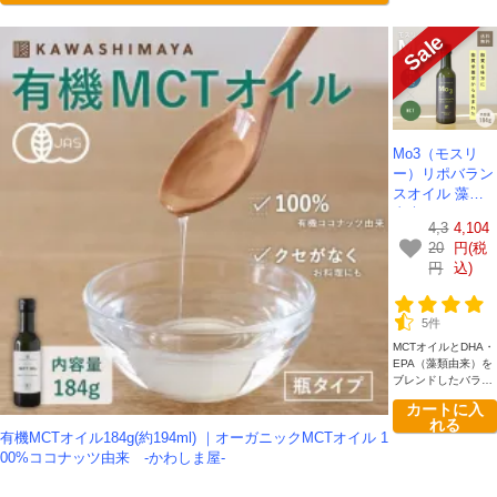
Mo3（モスリ
ー）リポバラン
スオイル 藻類
由来のEPA・D
4,3
4,104
HA｜健やかブ
20
円(税
レンドオイル18
円
込)
4g【送料無料】
【期間限定セー
ル】
5件
MCTオイルとDHA・
EPA（藻類由来）を
ブレンドしたバラン
シングオイル「Mo
カートに入
3」。ほぼ無味無臭
れる
で、いつもの食事に
有機MCTオイル184g(約194ml) ｜オーガニックMCTオイル 1
かけるだけ。毎日の
00%ココナッツ由来 -かわしま屋-
食生活にプラスしや
すい、安心安全な機
能性オイルです。