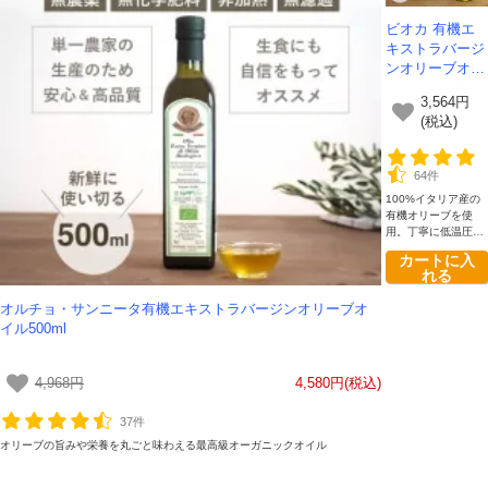
ビオカ 有機エ
キストラバージ
ンオリーブオイ
ル ペットボト
3,564円
ル 910g 【送
(税込)
料無料】
64件
100%イタリア産の
有機オリーブを使
用。丁寧に低温圧搾
した、本場イタリア
カートに入
のオリーブオイルで
れる
す。
オルチョ・サンニータ有機エキストラバージンオリーブオ
イル500ml
4,968円
4,580円(税込)
37件
オリーブの旨みや栄養を丸ごと味わえる最高級オーガニックオイル