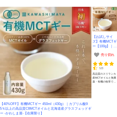
品質で、毎日の健康を食卓から支える至高の一滴です。
【お試しサイ
ズ】有機MCTギ
ー【100g】｜バ
ターコーヒーに
売り切れ
最適カプリル産
98％高品質MC
Tオイルと北海
5件
道産グラスフェ
高品質のスリランカ
ッドギー【在庫
産MCTオイルと無農
限り】
薬・有機の牧草で育
った牛の牛乳でつく
った北海道産グラス
フェッドギーを配合
した、身体にやさし
く風味にクセの無い
【40%OFF】有機MCTギー 450ml（430g）｜カプリル酸9
有機MCTギーです。
5％以上の高品質C8MCTオイルと北海道産グラスフェッドギ
ー -かわしま屋-【在庫限り】