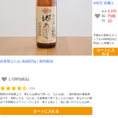
ANCE 有機エキ
ストラバージン
4,3
4,370
オリーブオイル
80
円(税
500ml - 種抜き
円
込)
製法（デノッチ
ョラート）専用
BOX入り イタ
手摘みの新鮮なオリ
リア産オーガニ
ーブを24時間以内に
ック【箱へこみ
搾油した有機エキス
のため】
トラバージンオリー
カートに入
ブオイルです。種を
れる
除き、果肉のみを贅
沢に搾る「種抜き製
自家製なたね 地油825g｜堀内製油
法（デノッチョラー
ト）」により、苦味
を抑えた際立つ果実
味と調和を実現しま
した。エレガントな
1,728円(税込)
専用BOX入りで、大
切な方への贈り物に
37件
も最適です。
昭和22年創業より、変わらぬ製法で搾った「なたね油」。堀内製油の看板商
品です。原料となる「なたね」を無農薬で育てることから始め、昔ながらの製
法で手間暇かけてつくっています。香りも程よく、熱に強いのでどんなお料理
にもおすすめです。
カートに入れる