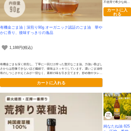
クーポンのご利用方法はこちら >>
不使用で希少な純国
産菜種100%（非遺
カートに入
伝子組み換え）を使
れる
用した食用菜種油。
「伝承油」は黄金色
で酸化に強く、揚げ
有機金ごま油｜深煎り90g オーガニック認証のごま油 華や
物などに繰り返し使
かに香り、後味すっきりの逸品
えることから「使い
切れる油」として支
持されています。
1,188円(税込)
有機金ごまを深く焙煎し、丁寧に一回だけ搾った贅沢なごま油。力強い香ばし
さからは想像できないほど繊細で、後味はスッキリしています。濃いごま油特
有のしつこさやえぐみが一切なく、素材の味を引き立てます。炒め物やタレ、
仕上げの「追いごま油」にも最適です。
カートに入れる
純なたね油 825