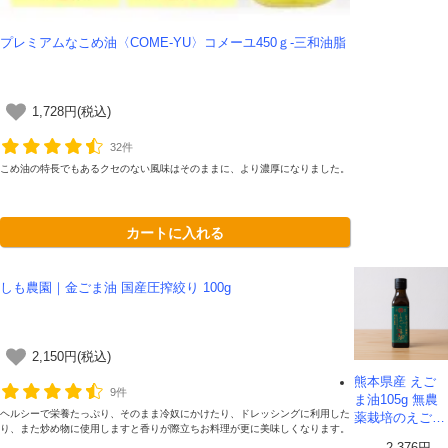
プレミアムなこめ油〈COME-YU〉コメーユ450ｇ-三和油脂
1,728円(税込)
32件
こめ油の特長でもあるクセのない風味はそのままに、より濃厚になりました。
カートに入れる
しも農園｜金ごま油 国産圧搾絞り 100g
2,150円(税込)
熊本県産 えご
9件
ま油105g 無農
ヘルシーで栄養たっぷり、そのまま冷奴にかけたり、ドレッシングに利用した
薬栽培のえごま
り、また炒め物に使用しますと香りが際立ちお料理が更に美味しくなります。
使用｜堀内製油