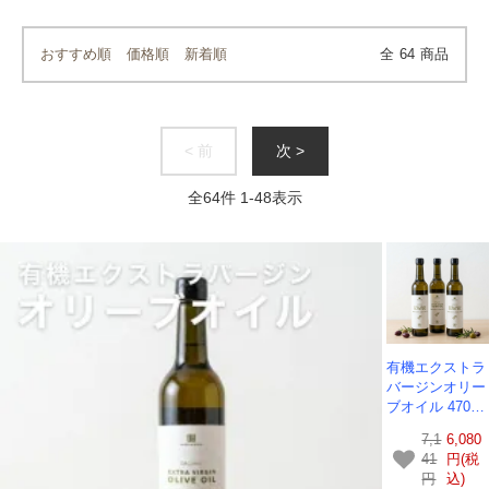
おすすめ順
価格順
新着順
全
64
商品
< 前
次 >
全
64
件
1
-
48
表示
有機エクストラ
バージンオリー
ブオイル 470ml
（450g）×3本
7,1
6,080
セット｜【無ろ
41
円(税
過】【低温圧搾
円
込)
（コールドプレ