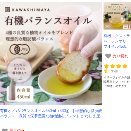
有機エクストラ
バージンオリー
ブオイル450ml
（430g）｜ 無
売り切れ
ろ過・低温圧搾
（コールドプレ
ス）製法、イタ
95件
リア産-かわし
オリーブオイルの国
ま屋-
際基準をクリアした
「本物」のエクスト
ラバージンオリーブ
オイルです。 イタリ
アの老舗メーカーが
有機農法で育てたオ
リーブを手摘みで収
有機オメガバランスオイル450ml（430g）｜理想的な脂肪酸
穫し、低温圧搾製法
バランス 良質で栄養豊富な植物油をブレンド-かわしま屋-
で搾油しています。
さらっとして飲みや
すく、無ろ過なので
オリーブオイルに含