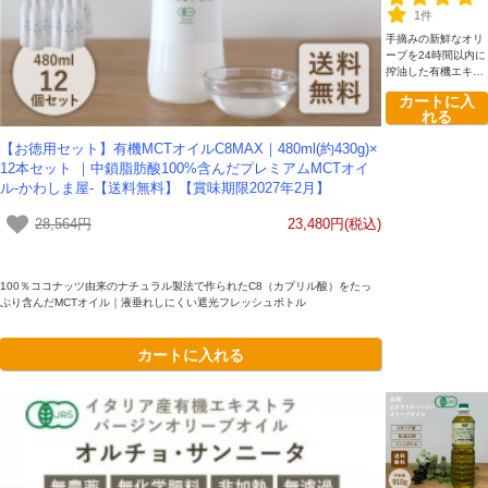
エレガントな専
1件
用BOX入り イ
手摘みの新鮮なオリ
タリア産オーガ
ーブを24時間以内に
ニック プレミ
搾油した有機エキス
アム
トラバージンオリー
カートに入
ブオイルです。種を
れる
除き、果肉のみを贅
沢に搾る「種抜き製
【お徳用セット】有機MCTオイルC8MAX｜480ml(約430g)×
法（デノッチョラー
12本セット ｜中鎖脂肪酸100%含んだプレミアムMCTオイ
ト）」により、苦味
を抑えた際立つ果実
ル-かわしま屋-【送料無料】【賞味期限2027年2月】
味と調和を実現しま
した。エレガントな
28,564円
23,480円(税込)
専用BOX入りで、大
切な方への贈り物に
も最適です。
100％ココナッツ由来のナチュラル製法で作られたC8（カプリル酸）をたっ
ぷり含んだMCTオイル｜液垂れしにくい遮光フレッシュボトル
カートに入れる