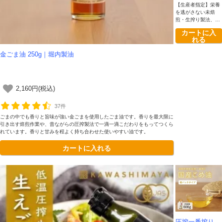
【生産者指定】栄養
定
を逃がさない未焙
煎・生搾り製法、鮮
度にとことんこだわ
カートに入
ったプレミアムな純
れる
国産えごま油です。
クセの少ない優しい
金ごま油 250g｜堀内製油
風味、数量限定で毎
月しぼりたてをお届
けします。
2,160円(税込)
37件
ごまの中でも香りと旨味が強い金ごまを使用したごま油です。香りを最大限に
引き出す焙煎作業や、昔ながらの圧搾製法で一滴一滴こだわりをもってつくら
れています。香りと甘みを程よく持ち合わせた使いやすい油です。
カートに入れる