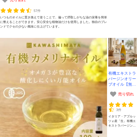
売り切れ
まれているポリフェ
ノールなどの栄養を
57件
丸ごと摂取できま
す。
いつものオイルに置き換えて使うことで、偏って摂取しがちな油の栄養を簡単
に整えることができます。安心安全な植物油だけを使用しました。独自のブレ
ンドでクセの少ない風味に仕上げています。
有機エキストラ
バージンオリー
ブオイル【無濾
過】【コールド
売り切れ
プレス】1L｜
『生』にこだわ
った純正オイル
3件
｜イタリア産
イタリア・アブルッ
ツォ産「生」有機エ
キストラバージンオ
リーブオイル。手摘
みから24時間以内に