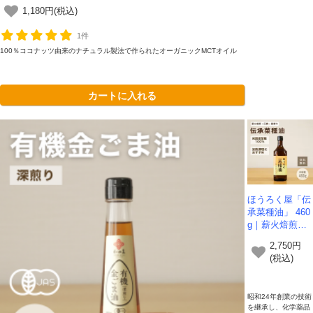
1,180円(税込)
1件
100％ココナッツ由来のナチュラル製法で作られたオーガニックMCTオイル
会員登録ありがとうございます！
＼ ご登録の感謝を込めて ／
カートに入れる
新規会員様限定
特典クーポン
新規会員様限定
300
今すぐ使える
円OFFクーポン
を
300
ご用意しました🎁
円OFF
ほうろく屋「伝
承菜種油」 460
対象者：かわしま屋で初めてお買い物をされる方
g｜薪火焙煎・
利用条件：3,000円以上のお買い物でご利用いただけます
圧搾一番搾りの
2,750円
ご利用回数：お一人様1回限り
食用菜種油【送
(税込)
※他のクーポンとの併用はできません
料無料】
昭和24年創業の技術
を継承し、化学薬品