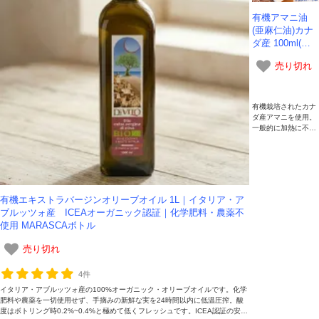
有機アマニ油
(亜麻仁油)カナ
ダ産 100ml(約9
0g)×3本セット
売り切れ
｜加熱調理可能
な亜麻仁油でオ
メガ３を食卓に
｜-かわしま屋-
有機栽培されたカナ
ダ産アマニを使用。
一般的に加熱に不向
きとされるアマニ油
ですが、本品は加熱
調理にも使える製法
で、毎日の炒め物や
料理にオメガ3を取
り入れられます。45
有機エキストラバージンオリーブオイル 1L｜イタリア・ア
0mlと比べてコンパ
ブルッツォ産 ICEAオーガニック認証｜化学肥料・農薬不
クトな100mlは、初
めての方や新鮮なう
使用 MARASCAボトル
ちに使い切りたい方
におすすめです。
売り切れ
4件
イタリア・アブルッツォ産の100%オーガニック・オリーブオイルです。化学
肥料や農薬を一切使用せず、手摘みの新鮮な実を24時間以内に低温圧搾。酸
度はボトリング時0.2%~0.4%と極めて低くフレッシュです。ICEA認証の安心