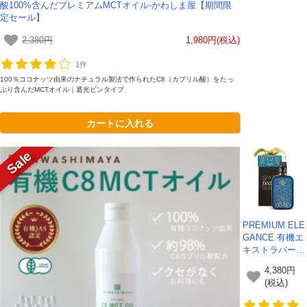
酸100%含んだプレミアムMCTオイル-かわしま屋【期間限
定セール】
2,380円
1,980円(税込)
1件
100％ココナッツ由来のナチュラル製法で作られたC8（カプリル酸）をたっ
ぷり含んだMCTオイル｜遮光ビンタイプ
カートに入れる
PREMIUM ELE
GANCE 有機エ
キストラバージ
ンオリーブオイ
4,380円
ル 500ml - 種抜
(税込)
き製法（デノッ
チョラート）