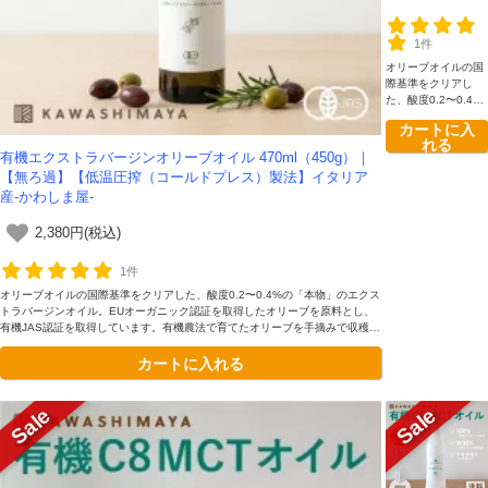
ス）製法】イタ
リア産-かわし
1件
ま屋-
オリーブオイルの国
際基準をクリアし
た、酸度0.2〜0.4%
の「本物」のエクス
カートに入
トラバージンオイ
れる
ル。EUオーガニッ
有機エクストラバージンオリーブオイル 470ml（450g）｜
ク認証を取得したオ
【無ろ過】【低温圧搾（コールドプレス）製法】イタリア
リーブを原料とし、
産-かわしま屋-
有機JAS認証を取得
しています。有機農
法で育てたオリーブ
2,380円(税込)
を手摘みで収穫し、
24時間以内に低温圧
1件
搾製法で搾油。 無ろ
オリーブオイルの国際基準をクリアした、酸度0.2〜0.4%の「本物」のエクス
過（ノンフィルタ
トラバージンオイル。EUオーガニック認証を取得したオリーブを原料とし、
ー）なのでオリーブ
有機JAS認証を取得しています。有機農法で育てたオリーブを手摘みで収穫
に含まれているポリ
し、24時間以内に低温圧搾製法で搾油。無ろ過（ノンフィルター）なのでオ
フェノールなどの栄
カートに入れる
リーブに含まれているポリフェノールなどの栄養を丸ごと摂取できます。
養を丸ごと摂取でき
ます。