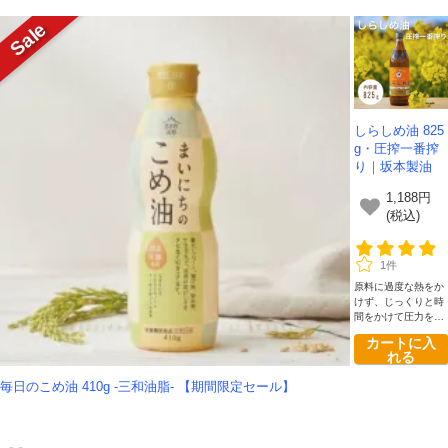
しらしめ油 825
g・圧搾一番搾
り｜坂本製油
1,188円
(税込)
1件
原料に過度な熱をか
けず、じっくりと時
間をかけて圧力を加
えることで、なたね
カートに入
本来の良質な成分を
れる
壊さずに搾り出した
のが、この「一番し
毎日のこめ油 410g -三和油脂- 【期間限定セール】
ぼり」です。熟練の
職人が一滴一滴、丁
寧に仕上げた「食の
芸術品」とも呼べる