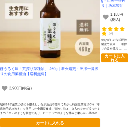
g・圧搾一番搾
り｜坂本製油
1,188円
(税込)
2件
昔ながらの古式圧搾
製法で絞り、一番搾
りのみを使用し、無
添加無着色で仕上げ
カートに入
ています。精製にあ
れる
たっては、化学薬品
を使わずお湯のみで
ほうろく屋「荒搾り菜種油」 460g｜薪火焙煎・圧搾一番搾
精製しているため、
りの食用菜種油【送料無料】
純粋で安心・安全な
油です。
2,960円(税込)
昭和24年創業の技術を継承し、化学薬品不使用で希少な純国産菜種100%（非
遺伝子組み換え）を使用した食用菜種油。荒搾り油は、火入れをせず搾ったま
まの「生」のような状態であり、ピーナッツのような甘みと柔らかい菜種の香
りが特徴です。サラダやドレッシングなど、非加熱でそのままかけててお召し
カートに入れる
上がりいただけるクリアでピュアな純度100%の油です。