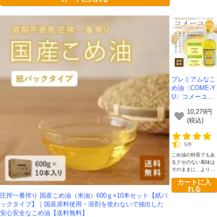
プレミアムなこ
め油〈COME-Y
U〉コメーユ45
0ｇ×6本セット
10,279円
【送料無料】-
(税込)
三和油脂
5件
こめ油の特長でもあ
るクセのない風味は
そのままに、より濃
厚になりました。
カートに入
れる
圧搾一番搾り 国産こめ油（米油）600ｇ×10本セット【紙パ
ックタイプ】｜国産原料使用・溶剤を使わないで抽出した
安心安全なこめ油【送料無料】