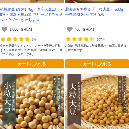
乾燥納豆 (粉末) 75g｜国産大豆10
北海道産無農薬「小粒大豆」 500g｜
0%・無塩・無添加 フリーズドライ納
平譯農園-2025年秋収穫
豆パウダー -かわしま屋-
1,000円(税込)
760円(税込)
1件
107件
生きた納豆菌やナットウキナーゼを手軽に摂取で
北海道 平譯農場にて無農薬栽培。納豆に最適な
きる、国産大豆100%で無塩・無添加のフリーズ
小粒大豆です。
ドライ納豆パウダーです。
カートに入れる
カートに入れる