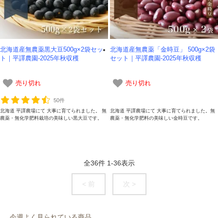
北海道産無農薬黒大豆500g×2袋セッ
北海道産無農薬「金時豆」 500g×2袋
ト｜平譯農園-2025年秋収穫
セット｜平譯農園-2025年秋収穫
売り切れ
売り切れ
50件
北海道 平譯農場にて 大事に育てられました。 無
北海道 平譯農場にて 大事に育てられました。無
農薬・無化学肥料栽培の美味しい黒大豆です。
農薬・無化学肥料の美味しい金時豆です。
全
36
件
1
-
36
表示
< 前
次 >
今週よく見られている商品