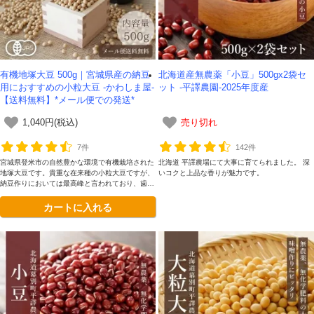
有機地塚大豆 500g｜宮城県産の納豆
北海道産無農薬「小豆」500gx2袋セ
用におすすめの小粒大豆 -かわしま屋-
ット -平譯農園-2025年度産
【送料無料】*メール便での発送*
1,040円(税込)
売り切れ
7件
142件
宮城県登米市の自然豊かな環境で有機栽培された
北海道 平譯農場にて大事に育てられました。 深
地塚大豆です。貴重な在来種の小粒大豆ですが、
いコクと上品な香りが魅力です。
納豆作りにおいては最高峰と言われており、歯応
えも風味も良い納豆ができることで知られている
カートに入れる
品種です。