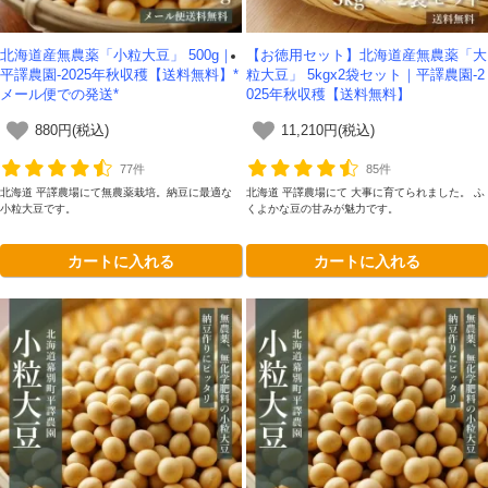
北海道産無農薬「小粒大豆」 500g｜
【お徳用セット】北海道産無農薬「大
平譯農園-2025年秋収穫【送料無料】*
粒大豆」 5kgx2袋セット｜平譯農園-2
メール便での発送*
025年秋収穫【送料無料】
880円(税込)
11,210円(税込)
77件
85件
北海道 平譯農場にて無農薬栽培。納豆に最適な
北海道 平譯農場にて 大事に育てられました。 ふ
小粒大豆です。
くよかな豆の甘みが魅力です。
カートに入れる
カートに入れる