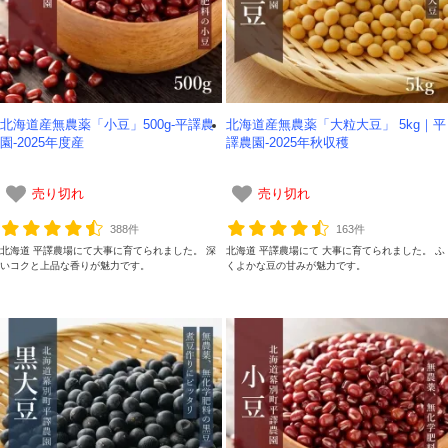
北海道産無農薬「小豆」500g-平譯農
北海道産無農薬「大粒大豆」 5kg｜平
園-2025年度産
譯農園-2025年秋収穫
売り切れ
売り切れ
388件
163件
北海道 平譯農場にて大事に育てられました。 深
北海道 平譯農場にて 大事に育てられました。 ふ
いコクと上品な香りが魅力です。
くよかな豆の甘みが魅力です。