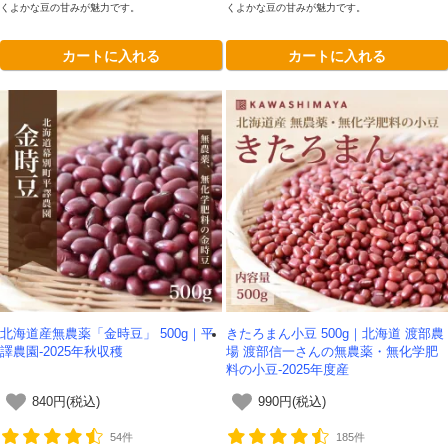
くよかな豆の甘みが魅力です。
くよかな豆の甘みが魅力です。
カートに入れる
カートに入れる
北海道産無農薬「金時豆」 500g｜平
きたろまん小豆 500g｜北海道 渡部農
譯農園-2025年秋収穫
場 渡部信一さんの無農薬・無化学肥
料の小豆-2025年度産
840円(税込)
990円(税込)
54件
185件