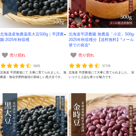
北海道産無農薬黒大豆500g｜平譯農
北海道平譯農園 無農薬「小豆」500g-
園-2025年秋収穫
2025年秋収穫分【送料無料】*メール
便での発送*
売り切れ
売り切れ
58件
377件
北海道 平譯農場にて 大事に育てられました。 無
北海道 平譯農場にて大事に育てられました。 深
農薬・無化学肥料栽培の美味しい黒大豆です。
いコクと上品な香りが魅力です。