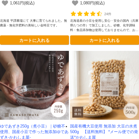
1,061円(税込)
1,080円(税込)
24件
北海道 平譯農場にて 大事に育てられました。無
北海道産の小豆を使用し安心・安全の国内（兵庫
農薬・無化学肥料の美味しい金時豆です。
県たつの市）で加工しました。砂糖、化学調味
料・食品添加物は使用しておりませんので、お好
みで甘さを調整し味を付けることができます。
カートに入れる
カートに入れる
ゆであずき250g（煮小豆）｜砂糖不
国産有機大豆使用 無添加 大豆の水煮
使用、国産小豆で作った無添加ゆであ
500g 【送料無料】 *メール便での発
ずき-かわしま屋-
送*かわしま屋