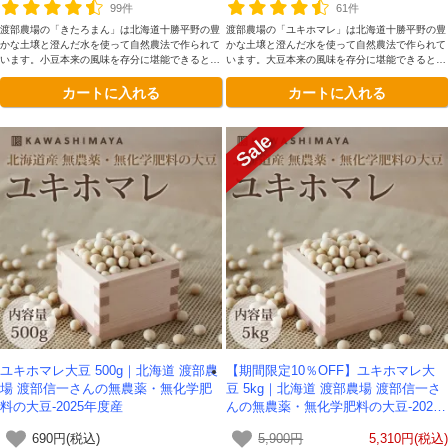
99件
61件
渡部農場の「きたろまん」は北海道十勝平野の豊
渡部農場の「ユキホマレ」は北海道十勝平野の豊
かな土壌と澄んだ水を使って自然農法で作られて
かな土壌と澄んだ水を使って自然農法で作られて
います。小豆本来の風味を存分に堪能できるとて
います。大豆本来の風味を存分に堪能できるとて
も豊かな味わいが魅力です。
も豊かな味わいが魅力です。
カートに入れる
カートに入れる
ユキホマレ大豆 500g｜北海道 渡部農
【期間限定10％OFF】ユキホマレ大
場 渡部信一さんの無農薬・無化学肥
豆 5kg｜北海道 渡部農場 渡部信一さ
料の大豆-2025年度産
んの無農薬・無化学肥料の大豆-2025
年度産
690円(税込)
5,900円
5,310円(税込)