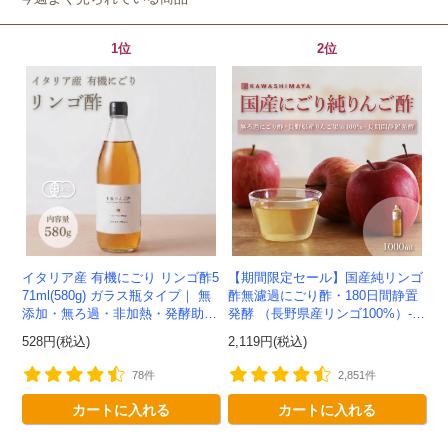
1位
2位
イタリア産 有機にごり リンゴ酢5
【期間限定セール】国産純リンゴ
71ml(580g) ガラス瓶タイプ｜ 無
酢無濾過にごり酢・180日間静置
添加・無ろ過・非加熱・発酵助剤
発酵 （長野県産リンゴ100%）-1
不使用のアップルサイダービネガ
000ml-かわしま屋-
528円(税込)
2,119円(税込)
ー -かわしま屋-
78件
2,851件
カートに入れる
カートに入れる