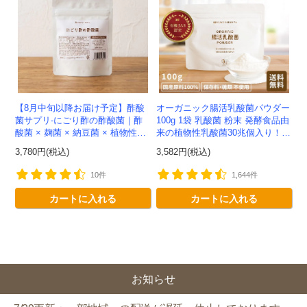
【8月中旬以降お届け予定】酢酸
オーガニック腸活乳酸菌パウダー
菌サプリ-にごり酢の酢酸菌｜酢
100g 1袋 乳酸菌 粉末 発酵食品由
酸菌 × 麹菌 × 納豆菌 × 植物性乳
来の植物性乳酸菌30兆個入り！有
酸菌20兆個を一粒に凝縮-かわし
機JAS認定 -かわしま屋- 【送料無
3,780円(税込)
3,582円(税込)
ま屋-【送料無料】*メ...
料】 *メ...
10件
1,644件
カートに入れる
カートに入れる
お知らせ