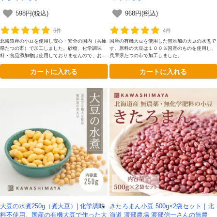
598円(税込)
968円(税込)
6件
4件
北海道産の小豆を使用し安心・安全の国内（兵庫
国産の有機大豆を使用した無添加の大豆の水煮で
県たつの市）で加工しました。砂糖、化学調味
す。原料の大豆は１００％国産のものを使用し、
料・食品添加物は使用しておりませんので、お好
兵庫県たつの市で加工しました。
みで甘さを調整し味を付けることができます。
カートに入れる
カートに入れる
大豆の水煮250g（煮大豆）| 化学調味
きたろまん小豆 500g×2袋セット｜北
料不使用、国産の有機大豆で作った大
海道 渡部農場 渡部信一さんの無農