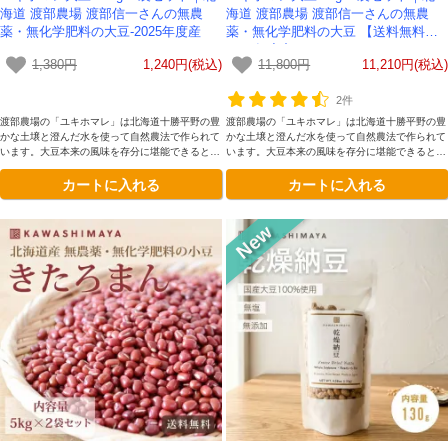
海道 渡部農場 渡部信一さんの無農
海道 渡部農場 渡部信一さんの無農
薬・無化学肥料の大豆-2025年度産
薬・無化学肥料の大豆 【送料無料】-
2025年度産
1,380円
1,240円(税込)
11,800円
11,210円(税込)
2件
渡部農場の「ユキホマレ」は北海道十勝平野の豊
渡部農場の「ユキホマレ」は北海道十勝平野の豊
かな土壌と澄んだ水を使って自然農法で作られて
かな土壌と澄んだ水を使って自然農法で作られて
います。大豆本来の風味を存分に堪能できるとて
います。大豆本来の風味を存分に堪能できるとて
も豊かな味わいが魅力です。
も豊かな味わいが魅力です。
カートに入れる
カートに入れる