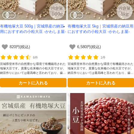
対象者：かわしま屋で初めてお買い物をされる方
利用条件：3,000円以上のお買い物でご利用いただけます
有機地塚大豆 500g｜宮城県産の納豆
有機地塚大豆 5kg｜宮城県産の納豆用
ご利用回数：お一人様1回限り
用におすすめの小粒大豆 -かわしま屋-
におすすめの小粒大豆 -かわしま屋-
※他のクーポンとの併用はできません
820円(税込)
6,580円(税込)
6件
1件
クーポンのご利用方法はこちら >>
宮城県登米市の自然豊かな環境で有機栽培された
宮城県登米市の自然豊かな環境で有機栽培された
地塚大豆です。貴重な在来種の小粒大豆ですが、
地塚大豆です。貴重な在来種の小粒大豆ですが、
納豆作りにおいては最高峰と言われており、歯応
納豆作りにおいては最高峰と言われており、歯応
えも風味も良い納豆ができることで知られている
えも風味も良い納豆ができることで知られている
カートに入れる
カートに入れる
品種です。
品種です。