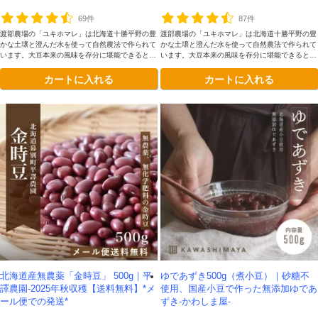
69件
87件
渡部農場の「ユキホマレ」は北海道十勝平野の豊
渡部農場の「ユキホマレ」は北海道十勝平野の豊
かな土壌と澄んだ水を使って自然農法で作られて
かな土壌と澄んだ水を使って自然農法で作られて
います。大豆本来の風味を存分に堪能できるとて
います。大豆本来の風味を存分に堪能できるとて
も豊かな味わいが魅力です。
も豊かな味わいが魅力です。
カートに入れる
カートに入れる
北海道産無農薬「金時豆」 500g｜平
ゆであずき500g（煮小豆）｜砂糖不
譯農園-2025年秋収穫【送料無料】*メ
使用、国産小豆で作った無添加ゆであ
ール便での発送*
ずき-かわしま屋-