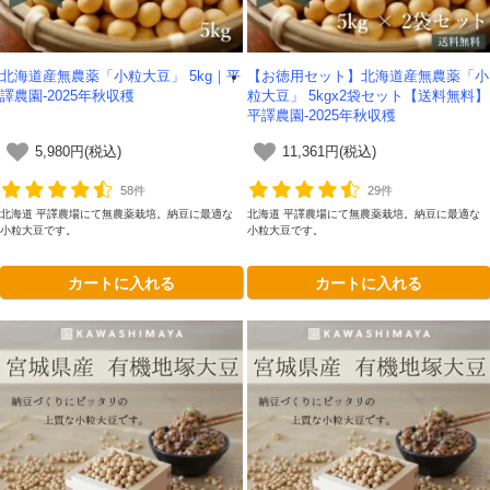
北海道産無農薬「小粒大豆」 5kg｜平
【お徳用セット】北海道産無農薬「小
譯農園-2025年秋収穫
粒大豆」 5kgx2袋セット【送料無料】
平譯農園-2025年秋収穫
5,980円(税込)
11,361円(税込)
58件
29件
北海道 平譯農場にて無農薬栽培。納豆に最適な
北海道 平譯農場にて無農薬栽培。納豆に最適な
小粒大豆です。
小粒大豆です。
カートに入れる
カートに入れる
会員登録ありがとうございます！
＼ ご登録の感謝を込めて ／
新規会員様限定
特典クーポン
新規会員様限定
300
今すぐ使える
円OFFクーポン
を
300
ご用意しました🎁
円OFF