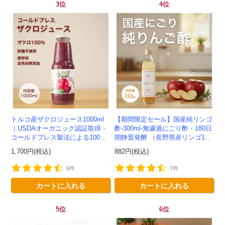
3位
4位
トルコ産ザクロジュース1000ml
【期間限定セール】国産純リンゴ
｜USDAオーガニック認証取得・
酢-300ml-無濾過にごり酢・180日
コールドプレス製法による100%
間静置発酵 （長野県産リンゴ10
ザクロジュース
0%）-かわしま屋-
1,700円(税込)
882円(税込)
6件
7件
カートに入れる
カートに入れる
5位
6位