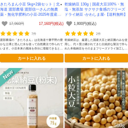
きたろまん小豆 5kg×2袋セット｜北
乾燥納豆 130g｜国産大豆100%・無
海道 渡部農場 渡部信一さんの無農
塩・無添加 サクサク食感のフリーズ
薬・無化学肥料の小豆-2025年度産
ドライ納豆 -かわしま屋-【送料無料】
【送料無料】
17,960円
17,160円(税込)
1,800円(税込)
7件
2件
渡部農場の「きたろまん」は北海道十勝平野の豊
乾燥納豆は、厳選した国産大豆と納豆菌のみを使
かな土壌と澄んだ水を使って自然農法で作られて
用し、代々受け継がれてきた伝統的な製法で作ら
います。小豆本来の風味を存分に堪能できるとて
れた本格納豆をそのままフリーズドライ加工した
も豊かな味わいが魅力です。
自然派食品です。
カートに入れる
カートに入れる