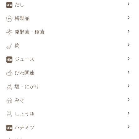
だし
梅製品
発酵菌・種菌
麹
ジュース
びわ関連
塩・にがり
みそ
しょうゆ
ハチミツ