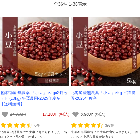
全
36
件
1
-
36
表示
北海道産 無農薬 「小豆」 5kgx2袋セ
北海道産無農薬「小豆」5kg-平譯農
ット (10kg) 平譯農園-2025年度産
園-2025年度産
【送料無料】
17,960円
17,160円(税込)
8,980円(税込)
6件
397件
北海道 平譯農場にて大事に育てられました。 深
北海道 平譯農場にて大事に育てられました。 深
いコクと上品な香りが魅力です。
いコクと上品な香りが魅力です。