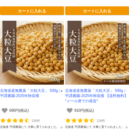
カートに入れる
カートに入れる
北海道産無農薬「大粒大豆」 500g｜
北海道産無農薬「大粒大豆」 500g｜
平譯農園-2025年秋収穫
平譯農園-2025年秋収穫 【送料無料】
*メール便での発送*
690円(税込)
910円(税込)
216件
126件
北海道 平譯農場にて 大事に育てられました。 ふ
北海道 平譯農場にて 大事に育てられました。 ふ