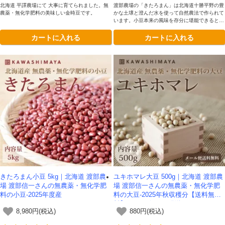
北海道 平譯農場にて 大事に育てられました。無
渡部農場の「きたろまん」は北海道十勝平野の豊
農薬・無化学肥料の美味しい金時豆です。
かな土壌と澄んだ水を使って自然農法で作られて
います。小豆本来の風味を存分に堪能できるとて
も豊かな味わいが魅力です。
カートに入れる
カートに入れる
きたろまん小豆 5kg｜北海道 渡部農
ユキホマレ大豆 500g｜北海道 渡部農
場 渡部信一さんの無農薬・無化学肥
場 渡部信一さんの無農薬・無化学肥
料の小豆-2025年度産
料の大豆-2025年秋収穫分【送料無
料】*メール便での発送*
8,980円(税込)
880円(税込)