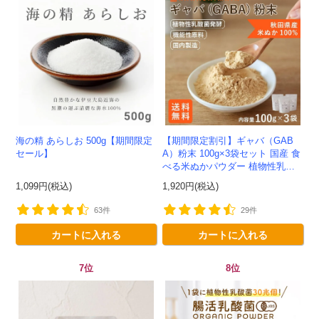
海の精 あらしお 500g【期間限定
【期間限定割引】ギャバ（GAB
セール】
A）粉末 100g×3袋セット 国産 食
べる米ぬかパウダー 植物性乳酸
菌発酵 -かわしま屋- 【送料無
1,099円(税込)
1,920円(税込)
料】*メール便での発送...
63件
29件
カートに入れる
カートに入れる
7位
8位