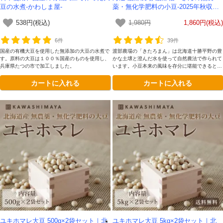
豆の水煮-かわしま屋-
薬・無化学肥料の小豆-2025年秋収穫
分
538円(税込)
1,980円
1,860円(税込)
6件
39件
国産の有機大豆を使用した無添加の大豆の水煮で
渡部農場の「きたろまん」は北海道十勝平野の豊
す。原料の大豆は１００％国産のものを使用し、
かな土壌と澄んだ水を使って自然農法で作られて
兵庫県たつの市で加工しました。
います。小豆本来の風味を存分に堪能できるとて
も豊かな味わいが魅力です。
カートに入れる
カートに入れる
ユキホマレ大豆 500g×2袋セット｜北
ユキホマレ大豆 5kg×2袋セット｜北